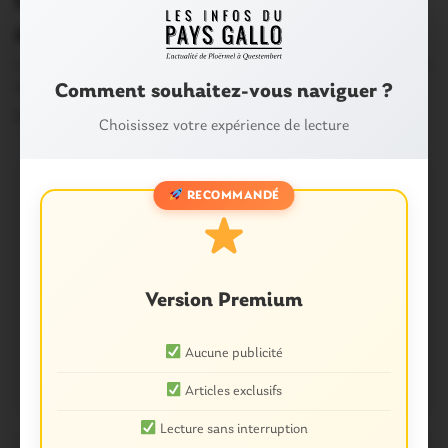
Ploërmel. Centre des impôts: les
agents maintiennent la pression
« C’est triste de voir qu’ici à Ploërmel, on a aucun élu avec
nous. Hier à…
Comment souhaitez-vous naviguer ?
17 Septembre 2019
Choisissez votre expérience de lecture
RECOMMANDÉ
Version Premium
Aucune publicité
Articles exclusifs
Lecture sans interruption
PLOËRMEL COMMUNAUTÉ
1