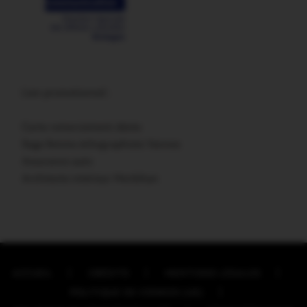
Lien promotionnel :
Carte remerciement décès
Sage femme échographiste Vannes
Assurance auto
Architecte intérieur Morbihan
ACCUEIL
CRÉDITS
MENTIONS LÉGALES
POLITIQUE DE COOKIES (UE)