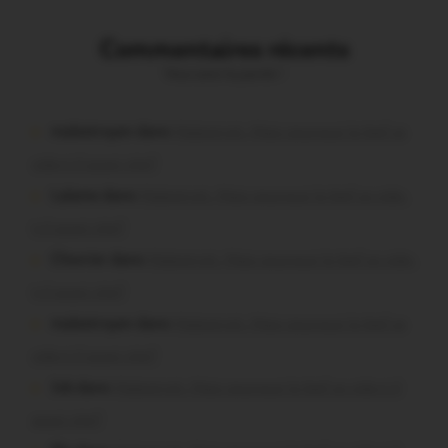
Commentaires récents
Vous avez la parole !
malestroyen dans
Malestroit. Mais pourquoi le bief se
vide-t-il aussi vite?
Lalame dans
Malestroit. Mais pourquoi le bief se vide-
t-il aussi vite?
Chevrier dans
Malestroit. Mais pourquoi le bief se vide-
t-il aussi vite?
malestroyen dans
Malestroit. Mais pourquoi le bief se
vide-t-il aussi vite?
Job dans
Malestroit. Mais pourquoi le bief se vide-t-il
aussi vite?