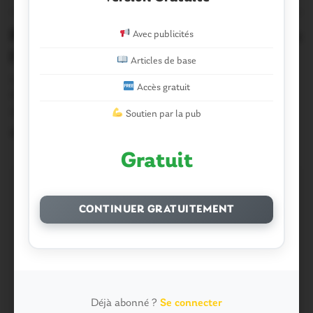
OUST À BROCÉLIANDE
0
Ploërmel. Restructuration des impôts:
Avec publicités
l’intersyndicale sur le marché
Articles de base
Les délégués syndicaux des finances publiques du
Accès gratuit
Morbihan étaient présents ce vendredi matin, comme
ils…
Soutien par la pub
26 Juillet 2019
Gratuit
CONTINUER GRATUITEMENT
Déjà abonné ?
Se connecter