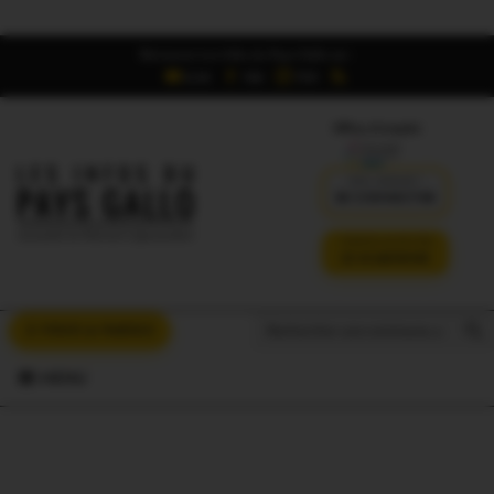
Retrouvez Les Infos du Pays Gallo sur :
6,5K
16K
700
Offres d'emploi
DÉJÀ ABONNÉ ?
SE CONNECTER
VERSION SANS PUB
JE M'ABONNE
Search But
Search
À VOUS LA PAROLE
for:
MENU