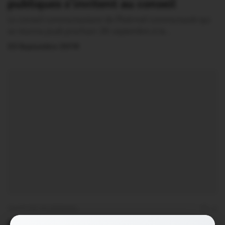
publiques s’invitent au conseil
Le conseil communautaire de Ploërmel communauté qui
se réunira jeudi prochain 26 septembre à la…
23 Septembre 2019
PAYS DE PLOËRMEL
0