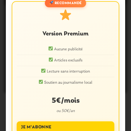
RECOMMANDÉ
Version Premium
Aucune publicité
PLOËRMEL COMMUNAUTÉ
Articles exclusifs
Ploërmel. Quand le maire fête…
Lecture sans interruption
les mères
Soutien au journalisme local
26 Mai 2019
0
5€/mois
ou 50€/an
JE M'ABONNE