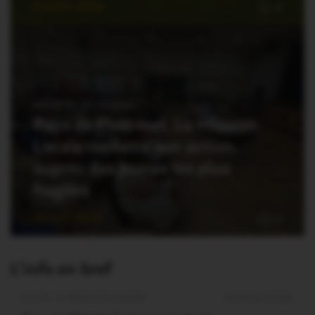
3 Juillet 2026
0
PAYS DE PLOËRMEL
Pays de Ploërmel. La Mission
Locale renforce son action
auprès des jeunes les plus
fragiles
30 Juin 2026
0
L'info en bref
OUST À BROCÉLIANDE
16/04/2026