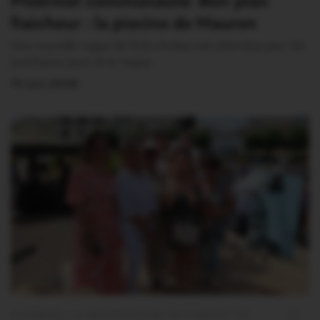
Ploërmel communauté. Bon plan
fraicheur : la piscine de Mauron
Une nouvelle vague de forte chaleur est attendue pour les
prochains jours et le risque…
15 Juin 2026
PLOËRMEL. LE RÉOUVERTURE DU CABINET DE