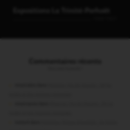
Expositions La Trinité-Porhoët
VOIR TOUT
Commentaires récents
Vous avez la parole !
missiriakoi dans
Missiriac. Feu de chaume : 24 ha
brûlés et des maisons menacées
missiriacois dans
Missiriac. Feu de chaume : 24 ha
brûlés et des maisons menacées
motard dans
Morbihan. Risque d’incendie : les forêts