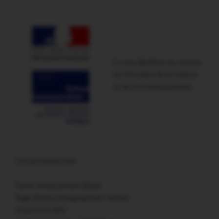
Ce site bénéficie du soutien
du Ministère de la Culture
et de la Communication
Lien promotionnel :
Carte remerciement décès
Sage femme échographiste Vannes
Assurance auto