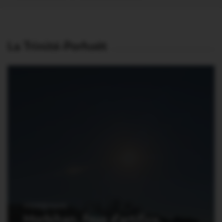
La Trinité-Porhoët
MORBIHAN
Morbihan. Feux d’artifice,