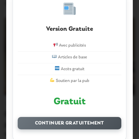
28 Juin 2026
Version Gratuite
Avec publicités
Articles de base
Accès gratuit
Soutien par la pub
Gratuit
OUST À BROCÉLIANDE
0
Ploërmel. Cabinet de radiologie : les
premières étapes de la réouverture
CONTINUER GRATUITEMENT
sont déjà engagées