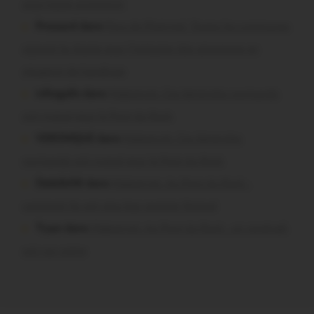
sous haute protection
Pressard dans
Pays de Ploërmel. Toutes les communes
signent la charte pour l’inclusion des personnes en
situation de handicap
infosgallo dans
Malestroit. Ces bénévoles normands
ont craqué pour le Pont du Rock
VERONIQUE dans
Malestroit. Ces bénévoles
normands ont craqué pour le Pont du Rock
Dedelle56 dans
Malestroit. Au Pont du Rock :
comment ils ont vécu leur premier festival
Tryan dans
Malestroit. Au Pont du Rock : un vendredi
soir sur scène