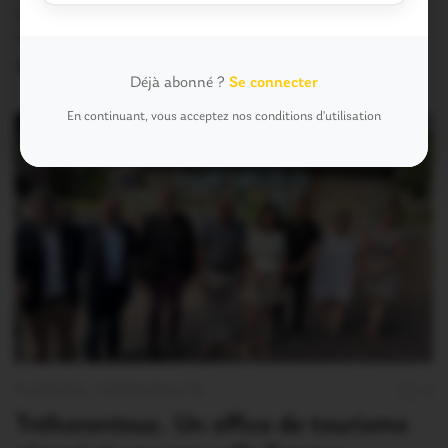
Une semaine après l’annonce qui avait soulagé des
centaines d’habitants du Pays de Ploërmel, la…
19 Juin 2026
Déjà abonné ?
Se connecter
En continuant, vous acceptez nos conditions d'utilisation
PLOËRMEL COMMUNAUTÉ
0
Tréhorenteuc. Un office de tourisme