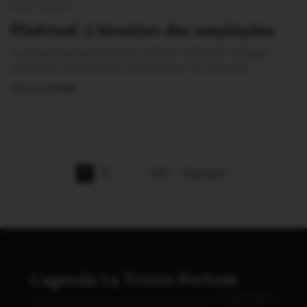
RADIOLOGIE
0
Ploërmel. L’émotion des employées
La réouverture promise du cabinet médical n’est pas
seulement une bonne nouvelle pour les citoyens…
13 Juin 2026
1
2
…
147
Suivant
L'agenda La Trinité-Porhoët
VOIR TOUT