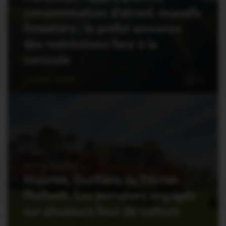
consommation d’alcool, massifs
forestiers : le préfet annonce
des restrictions face à la
canicule
7 Juillet 2026
0
FAITS DIVERS
Mauron, Guilliers, la Trinité-
Porhoët. Les pompiers engagés
sur plusieurs feux de culture