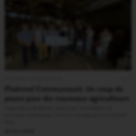
PLOËRMEL COMMUNAUTÉ
0
Ploërmel Communauté. Un coup de
pouce pour dix nouveaux agriculteurs
L’agriculture de demain passe par l’installation de
nouveaux exploitants. C’est ce message qu’ont souhaité
faire…
30 Juin 2026