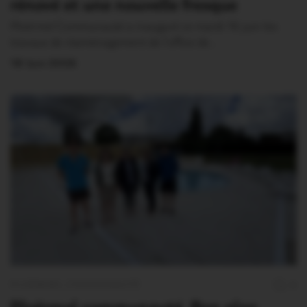
rénové et une nouvelle fresque
Ploërmel Communauté a inauguré ce mardi 16 juin les
travaux de réaménagement de l’office de…
18 Juin 2026
PLOËRMEL COMMUNAUTÉ
0