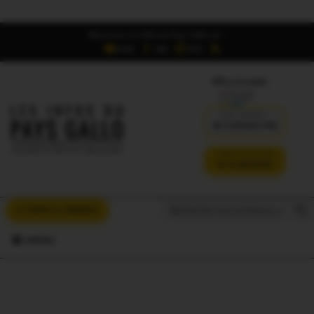
Retrouvez Les Infos du Pays Gallo sur :
6,5K
16K
700
Offres d'emploi
DÉJÀ ABONNÉ ?
SE CONNECTER
VERSION SANS PUB
JE M'ABONNE
Search But
Search
À VOUS LA PAROLE
for:
MENU