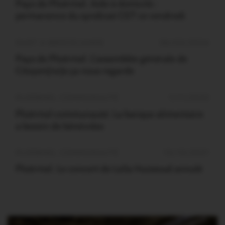
Pays de Ploërmel. Aide à domicile :
permanence du syndicat CGT ce vendredi
OUST À BROCÉLIANDE
26/03/2024
Pays de Ploërmel. L’assemblée générale de
Citoyen(ne)s ça nous regarde
PLOËRMEL COMMUNAUTÉ
1/11/2022
Ploërmel communauté. La banque alimentaire
a besoin de bénévoles
PLOËRMEL COMMUNAUTÉ
13/10/2021
Ploërmel. Le concert de Leïla Huissoud annulé