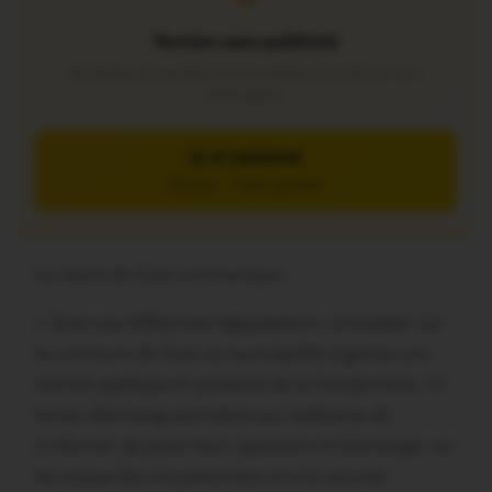
Version sans publicité
Soutenez notre média local et profitez d’une lecture sans
interruption
JE M’ABONNE
5€/mois – 7 jours gratuits
La mairie de Guer communique :
« Suite aux différentes dégradations constatées sur
la commune de Guer, la municipalité organise une
réunion publique en présence de la Gendarmerie. Ce
temps d’échange permettra aux habitants de
s’informer, de poser leurs questions et d’échanger sur
les enjeux liés à la prévention et à la sécurité.