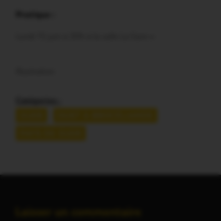
Pratique :
Lundi 15 juin à 20h à la salle La Gare »
Illustration
Catégories :
GUER
OUST À BROCÉLIANDE
PAYS DE GUER
Laisser un commentaire