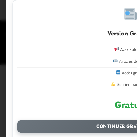
Version Gr
ACCUEIL
CRÉDITS
MENTIONS LÉGALES
POLITIQUE DE COOKIES (UE)
Avec publ
POLITIQUE DE CONFIDENTIALITÉ
CONTACTEZ-NOUS
Articles d
Accès gr
Soutien par
Grat
CONTINUER GRA