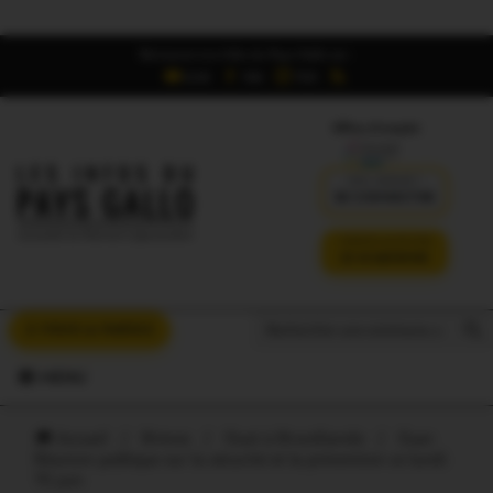
Retrouvez Les Infos du Pays Gallo sur :
6,5K
16K
700
Offres d'emploi
DÉJÀ ABONNÉ ?
SE CONNECTER
VERSION SANS PUB
JE M'ABONNE
Search But
Search
À VOUS LA PAROLE
for:
MENU
Accueil
/
Brèves
/
Oust à Brocéliande
/
Guer.
Réunion publique sur la sécurité et la prévention ce lundi
15 juin