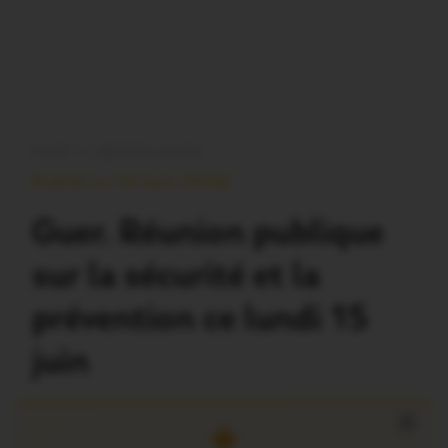
OUST À BROCÉLIANDE
Publié Le 14 Juin 2026
Guer. Réunion publique
sur la sécurité et la
prévention ce lundi 15
juin
×