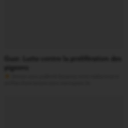
Guer. Lutte contre la prolifération des
pigeons
Version sans publicité Soutenez notre média local et
profitez d’une lecture sans interruption Je…