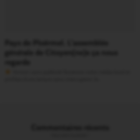
Pays de Ploërmel. L’assemblée
générale de Citoyen(ne)s ça nous
regarde
Version sans publicité Soutenez notre média local et
profitez d’une lecture sans interruption Je…
Commentaires récents
Vous avez la parole !