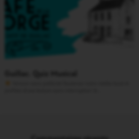
Guillac. Quiz Musical
Version sans publicité Soutenez notre média local et
profitez d’une lecture sans interruption Je…
Commentaires récents