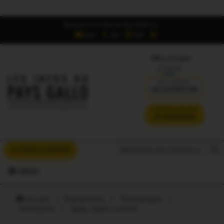
Retrouvez Les Infos du Pays Gallo sur :
6,5K
16K
700
Offres d'emploi
DÉJÀ ABONNÉ ?
SE CONNECTER
VERSION SANS PUB
JE M'ABONNE
Search But
Search
À VOUS LA PAROLE
for:
MENU
Accueil
/
Évènements
/
Thématiques
/
Animation
/
Quily. Apéro concert