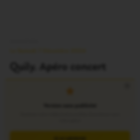
ANIMATION
Le Samedi 7 Décembre 2024
Quily. Apéro concert
×
Version sans publicité
Soutenez notre média local et profitez d’une lecture sans
interruption
JE M’ABONNE