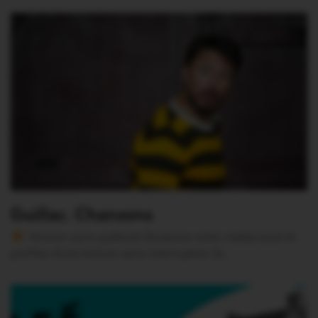
Guillac. Chansons
Version sans publicité Soutenez notre média local et
profitez d’une lecture sans interruption Je…