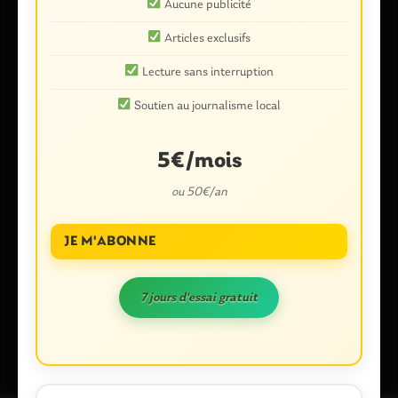
Aucune publicité
Nom
*
Articles exclusifs
Lecture sans interruption
E-mail
*
Soutien au journalisme local
5€/mois
ou 50€/an
Enregistrer mon nom, mon e-mail et mon site dans le
navigateur pour mon prochain commentaire.
JE M'ABONNE
7 jours d'essai gratuit
Ce site utilise Akismet pour réduire les indésirables.
En savoir plus
sur la façon dont les données de vos commentaires sont traitées
.