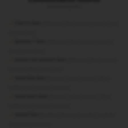
Vous avez la parole !
Chevrier dans
Malestroit. Mais pourquoi le bief se vide-
t-il aussi vite?
Question ? dans
Malestroit. Mais pourquoi le bief se
vide-t-il aussi vite?
poisson tout puissant dans
Malestroit. Mais pourquoi
le bief se vide-t-il aussi vite?
missiriakoi dans
Missiriac. Feu de chaume : 24 ha
brûlés et des maisons menacées
missiriacois dans
Missiriac. Feu de chaume : 24 ha
brûlés et des maisons menacées
motard dans
Morbihan. Risque d’incendie : les forêts
sous haute protection