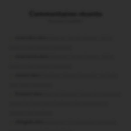
Commentaires récents
Vous avez la parole !
missiriakoi dans
Missiriac. Feu de chaume : 24 ha
brûlés et des maisons menacées
missiriacois dans
Missiriac. Feu de chaume : 24 ha
brûlés et des maisons menacées
motard dans
Morbihan. Risque d’incendie : les forêts
sous haute protection
Pressard dans
Pays de Ploërmel. Toutes les communes
signent la charte pour l’inclusion des personnes en
situation de handicap
infosgallo dans
Malestroit. Ces bénévoles normands