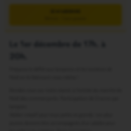
JE M’ABONNE
5€/mois – 7 jours gratuits
Le 1er décembre de 17h. à
20h.
Préparez le défilé aux lampions et les lumières de
Noël en le fabricant vous-même !
Rendez-vous sur notre stand, à l’entrée du marché de
Noël des commerçants. Participation de 2 euros par
lampion.
Atelier créatif pour tous petits et grands. Les plus
jeunes doivent être accompagnés d’un adulte pour