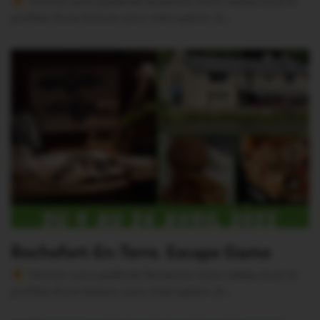
Version sans publicité Soutenez notre média local et
profitez d’une lecture sans interruption Je…
Rochefort-En-Terre. Escape Game
Version sans publicité Soutenez notre média local et
profitez d’une lecture sans interruption Je…