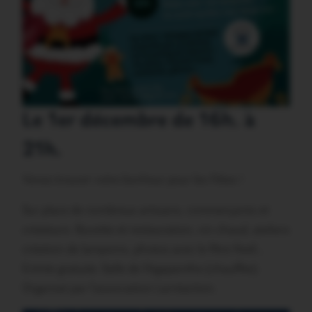
Le 1er décembre de 16h. à
21h.
Venez trouver votre bonheur pour les Fêtes !
Sur place de nombreux artisans, commerçants et
créateurs. Buvette et restauration, vin chaud, ateliers
création de lampions, photos avec le Père Noël…
Entrée gratuite. Salle de l‘Agapanthe (chauffée).
Organisé par l‘association Larréaction.