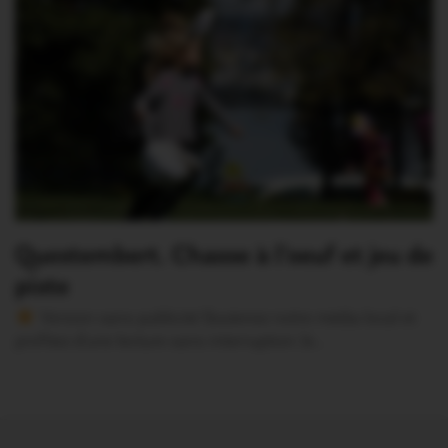
Questembert. Chasse à l’oeuf et jeu de
piste
Version sans publicité Soutenez notre média local et
profitez d’une lecture sans interruption Je…