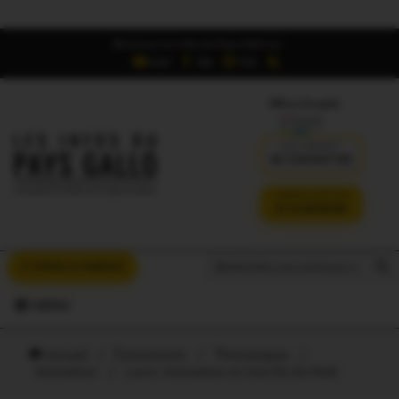
Retrouvez Les Infos du Pays Gallo sur :
6,5K
16K
700
Offres d'emploi
DÉJÀ ABONNÉ ?
SE CONNECTER
VERSION SANS PUB
JE M'ABONNE
Search But
Search
À VOUS LA PAROLE
for:
MENU
Accueil
/
Évènements
/
Thématiques
/
Animation
/
Larré. Animation et marché de Noël