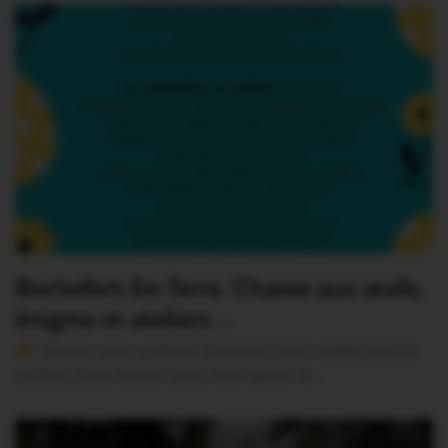
Rochefort-En-Terre. Chasse aux œufs,
énigme et ateliers ..
Version sans publicité Soutenez notre média local et
profitez d’une lecture sans interruption Je…