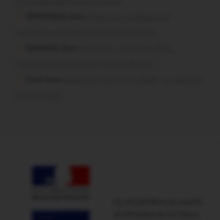
ont craqué pour le Pont du Rock
VERONIQUE dans
Malestroit. Ces bénévoles
normands ont craqué pour le Pont du Rock
Dedelle56 dans
Malestroit. Au Pont du Rock :
comment ils ont vécu leur premier festival
Tryan dans
Malestroit. Au Pont du Rock : un vendredi
soir sur scène
Ce site bénéficie du soutien
du Ministère de la Culture