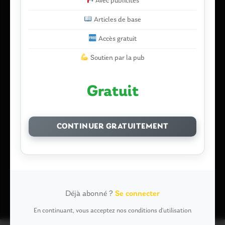
Avec publicités
Nom
*
Articles de base
Accès gratuit
E-mail
*
Soutien par la pub
Gratuit
Enregistrer mon nom, mon e-mail et mon site dans le
navigateur pour mon prochain commentaire.
CONTINUER GRATUITEMENT
Ce site utilise Akismet pour réduire les indésirables.
En savoir plus
sur la façon dont les données de vos commentaires sont traitées
.
Déjà abonné ?
Se connecter
En continuant, vous acceptez nos conditions d'utilisation