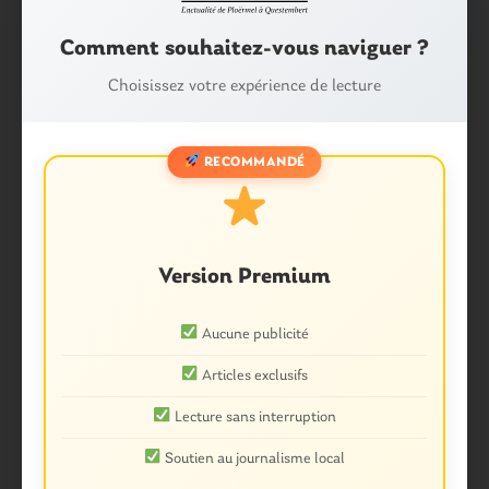
Comment souhaitez-vous naviguer ?
Choisissez votre expérience de lecture
Catégories :
RECOMMANDÉ
ANIMATION
BERRIC
CADEN
LA VRAIE-CROIX
LARRÉ
LAUZACH
LE COURS
LIMERZEL
MALANSAC
Version Premium
MOLAC
PÉAULE
PLUHERLIN
Aucune publicité
QUESTEMBERT
Articles exclusifs
QUESTEMBERT COMMUNAUTÉ
ROCHEFORT-EN-TERRE
SAINT-GRAVÉ
Lecture sans interruption
THÉMATIQUES
Soutien au journalisme local