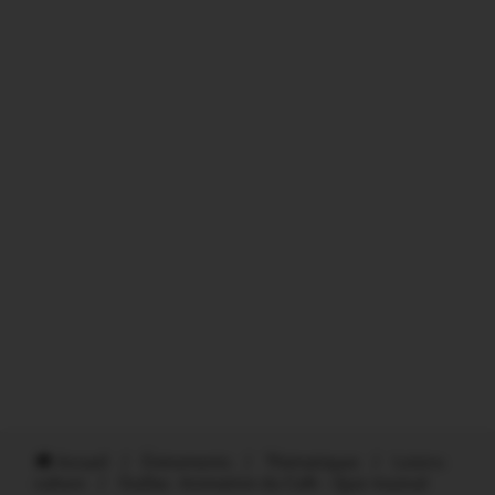
Accueil
/
Évènements
/
Thématiques
/
Loisirs-
culture
/
Guillac. Animation du Café – Quiz musical