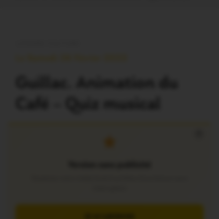
LOISIRS-CULTURE
Le Samedi 26 Février 2022
Guillac. Animation du
Café – Quiz musical
×
Version sans publicité
Soutenez notre média local et profitez d’une lecture sans
interruption
JE M’ABONNE