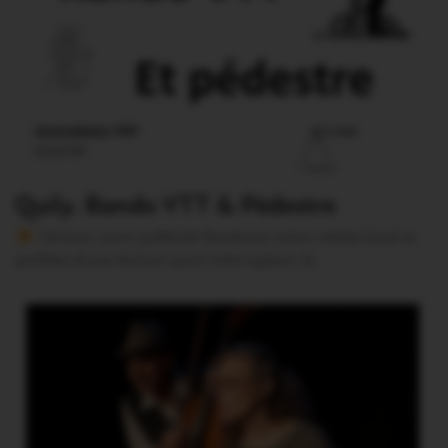
Quily. Rando VTT & Pédestre
Version sans publicité Soutenez notre média local et
profitez d’une lecture sans interruption Je…