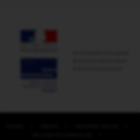
Ce site bénéficie du soutien
du Ministère de la Culture
et de la Communication
ACCUEIL
CRÉDITS
MENTIONS LÉGALES
POLITIQUE DE COOKIES (UE)