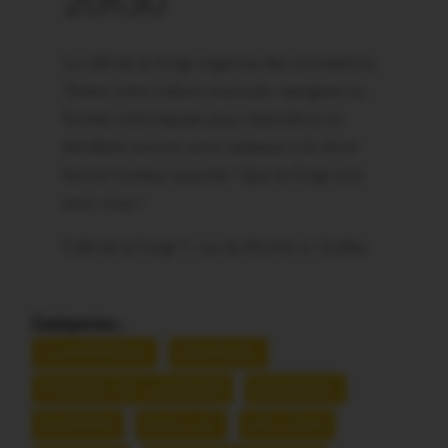
20h30
Le café de la Forge organise des animations.
Testez votre culture musicale: rejoignez ou
formez votre équipe pour répondre à ce
blindtest sonore, avec cadeaux à la clé et
bonne humeur assurée ! Que la Forge soit
avec vous !
Café de la Forge 1, rue du Rocher à Guillac
Catégories :
CAMPÉNÉAC
CRUGUEL
FORGES DE LANOUÉE
GOURHEL
GUÉGON
GUILLAC
HELLÉAN