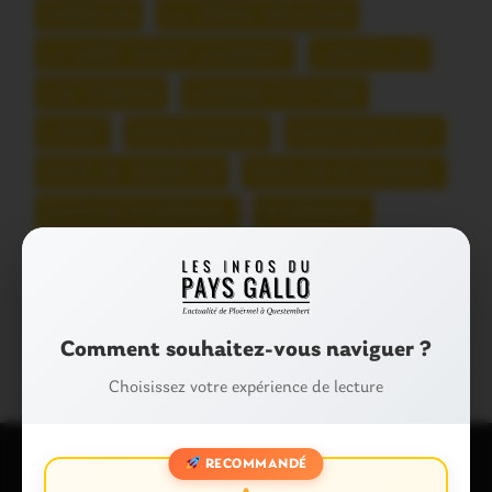
JOSSELIN
LA CROIX-HÉLLÉAN
LA GRÉE-SAINT-LAURENT
LANTILLAC
LES FORGES
LOISIRS-CULTURE
LOYAT
MONTERREIN
MONTERTELOT
PAYS DE JOSSELIN
PAYS DE PLOËRMEL
PAYS DE PLOËRMEL
PLOËRMEL
PLOËRMEL COMMUNAUTÉ
SAINT-SERVANT
TAUPONT
THÉMATIQUES
VAL D'OUST
Comment souhaitez-vous naviguer ?
Choisissez votre expérience de lecture
RECOMMANDÉ