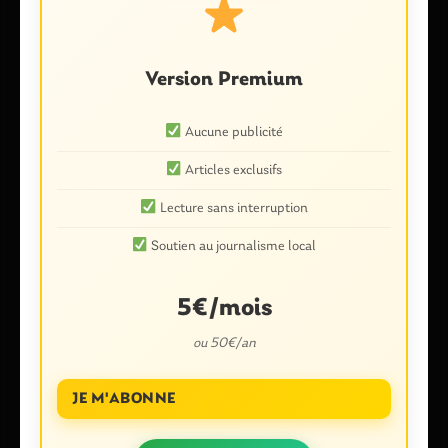
Laisser un commentaire
Votre adresse e-mail ne sera pas publiée.
Les champs
obligatoires sont indiqués avec
*
Version Premium
Commentaire
*
Aucune publicité
Articles exclusifs
Lecture sans interruption
Soutien au journalisme local
5€/mois
ou 50€/an
Nom
*
JE M'ABONNE
E-mail
*