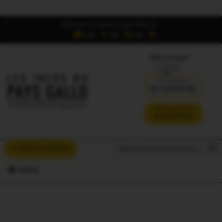
Retrouvez Les Infos du Pays Gallo sur :
6,5K
16K
700
Offres d'emploi
DÉJÀ ABONNÉ ?
SE CONNECTER
VERSION SANS PUB
JE M'ABONNE
Search But
Search
À VOUS LA PAROLE
for:
MENU