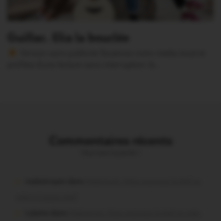
Guillac. Elia la bouclée
Version sans publicité Soutenez notre média local et
profitez d’une lecture sans interruption Je…
Commentaires récents
Vous avez la parole !
malestroyen dans
Malestroit. Mais pourquoi le bief se
vide-t-il aussi vite?
Lalame dans
Malestroit. Mais pourquoi le bief se vide-