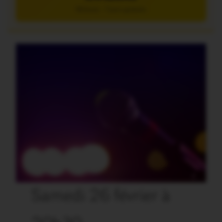
5€/mois – 7 jours gratuits
Samedi 26 février à