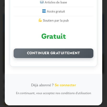
Articles de base
Articles similaires
Accès gratuit
Soutien par la pub
Gratuit
CONTINUER GRATUITEMENT
Morbihan. Le département placé en
Déjà abonné ?
Se connecter
vigilance rouge canicule à partir de
En continuant, vous acceptez nos conditions d'utilisation
lundi midi
Version sans publicité Soutenez notre média local et