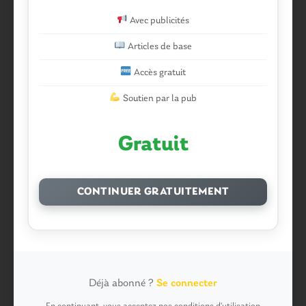
Avec publicités
Articles de base
Accès gratuit
Soutien par la pub
Gratuit
CONTINUER GRATUITEMENT
Déjà abonné ?
Se connecter