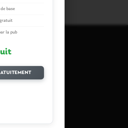
 de base
gratuit
ar la pub
uit
ATUITEMENT