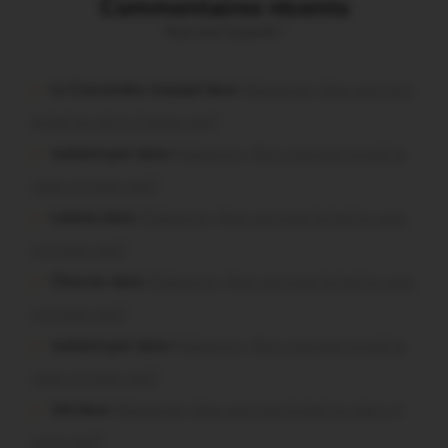
Commentaires récents
Vous avez la parole !
Le Concombre masqué dans
Malestroit. Mais pourquoi
le bief se vide-t-il aussi vite?
malestroyen dans
Malestroit. Mais pourquoi le bief se
vide-t-il aussi vite?
Lalame dans
Malestroit. Mais pourquoi le bief se vide-
t-il aussi vite?
Chevrier dans
Malestroit. Mais pourquoi le bief se vide-
t-il aussi vite?
malestroyen dans
Malestroit. Mais pourquoi le bief se
vide-t-il aussi vite?
Job dans
Malestroit. Mais pourquoi le bief se vide-t-il
aussi vite?