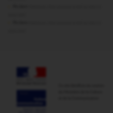
Plo dans
Malestroit. Mais pourquoi le bief se vide-t-il
aussi vite?
Plo dans
Malestroit. Mais pourquoi le bief se vide-t-il
aussi vite?
Ce site bénéficie du soutien
du Ministère de la Culture
et de la Communication