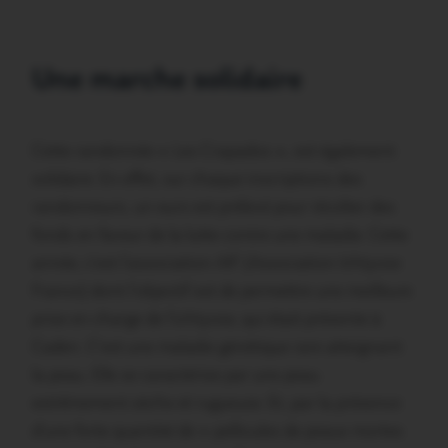
Une marche solidaire
Cette randonnée « Les Crapados », est également
solidaire. En effet, sur chaque inscriptions des
randonneurs, un euro est prélevé pour récolter des
fonds en faveur de la lutte contre une maladie. Cette
année, c’est l’association AIF (Association Ichtyose
France) dont l’objectif est de permettre une meilleure
prise en charge de l’ichtyose, qui était présente à
Caden. C’est une maladie génétique rare atteignant
la peau. Elle se caractérise par une peau
extrêmement sèche et rugueuse. Et, par la présence
d’une forte quantité de « pellicules de peaux mortes