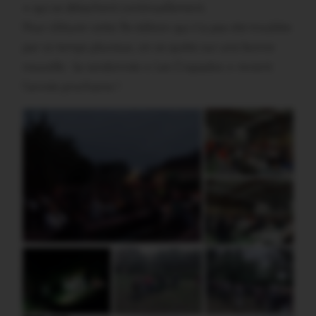
» qui se détachent continuellement.
Pour clôturer cette 9e édition qui n’a pas été troublée
par ce temps pluvieux, on se quitte sur une bonne
nouvelle : la randonnée « Les Crapados » revient
l’année prochaine !