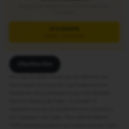
Soutenez notre média local et profitez d’une lecture sans
interruption
JE M’ABONNE
5€/mois – 7 jours gratuits
Charlène Eon
Alors que la météo n’avait pas été clémente une
bonne partie de la journée, c’est finalement une
randonnée sans précipitations qui s’est déroulée
dans les chemins de Caden. Ce samedi 13
septembre a eu lieu la randonnée semi-nocturne «
Les Crapados » de Caden. Pour cette 9e édition,
1428 participants étaient au rendez-vous pour faire