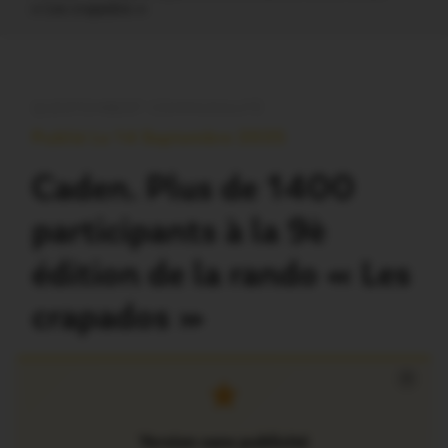
« Les crapados »
QUESTEMBERT COMMUNAUTÉ
Publié Le 14 Septembre 2025
Caden. Plus de 1400
participants à la 9è
édition de la rando « Les
crapados »
×
Version sans publicité