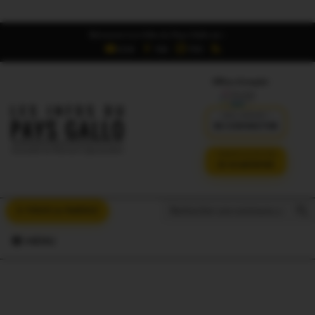
Retrouvez Les Infos du Pays Gallo sur :
6,5K
16K
700
Offres d'emploi
DÉJÀ ABONNÉ ?
SE CONNECTER
VERSION SANS PUB
JE M'ABONNE
Search But
Search
À VOUS LA PAROLE
for:
MENU