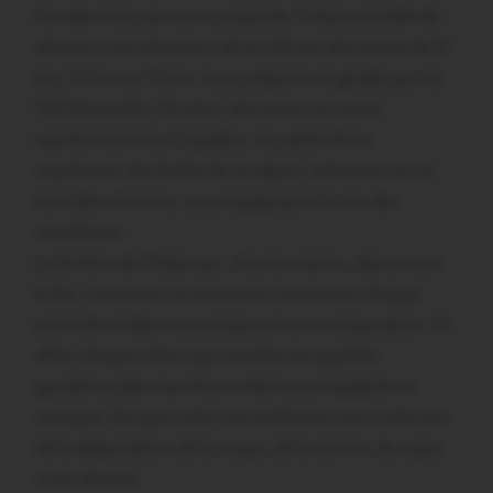
l’un des trois parcours proposés. Il était possible de
découvrir les alentours de la ville sur des tracés de 9
km, 12 km ou 15 km, tous préparés et gardés par les
195 bénévoles. De plus, des mises en scène
représentant les Crapados, les petits êtres
mystérieux des forêts de la région, présentes sur le
bord des chemins, accompagnaient le rire des
marcheurs.
La fanfare de Malansac, chants marins, danse avec
le feu, musiciens et chanteurs animaient chaque
point de rendez-vous proposant une restauration. En
effet, chaque odeur qui réveillait les papilles
gustatives des marcheurs était accompagnée en
musique. De quoi créer une ambiance conviviale lors
de la dégustation de la soupe, de la tartine, du repas
et du dessert.