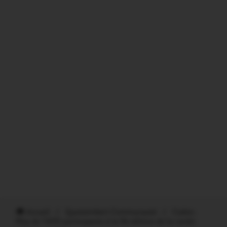
Accueil
/
Questembert Communauté
/
Caden.
Plus de 1400 participants à la 9è édition de la rando