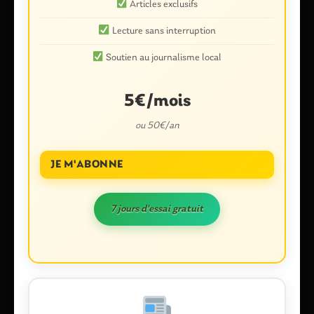
Articles exclusifs
Lecture sans interruption
Laisser un commentaire
Soutien au journalisme local
Votre adresse e-mail ne sera pas publiée.
Les champs
obligatoires sont indiqués avec
*
5€/mois
Commentaire
*
ou 50€/an
JE M'ABONNE
7 jours d'essai gratuit
Nom
*