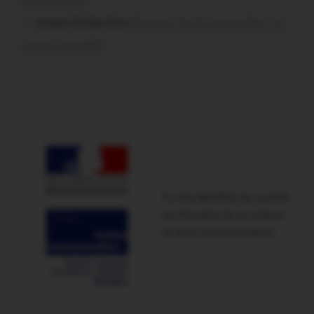
jacques boulay dans
Damgan. Feu de broussailles : un
mineur interpellé
Ce site bénéficie du soutien
du Ministère de la Culture
et de la Communication