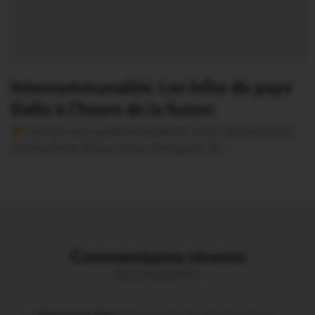
Intercommunalité. Les Infos du pays
Gallo à l’heure de la fusion
Version sans publicité Soutenez notre média local et
profitez d’une lecture sans interruption Je…
Commentaires récents
Vous avez la parole !
missiriacois dans
Missiriac. Feu de chaume : 24 ha