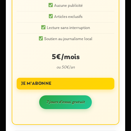
Aucune publicité
Commentaire
*
Articles exclusifs
Lecture sans interruption
Soutien au journalisme local
5€/mois
ou 50€/an
Nom
*
JE M'ABONNE
7 jours d'essai gratuit
E-mail
*