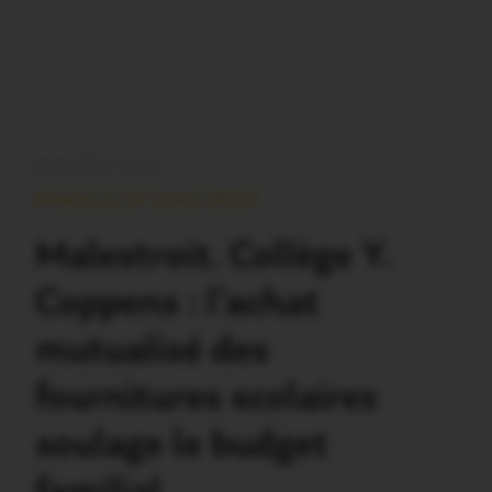
RENTRÉE 2024
Publié Le 31 Août 2024
Malestroit. Collège Y.
Coppens : l’achat
mutualisé des
fournitures scolaires
soulage le budget