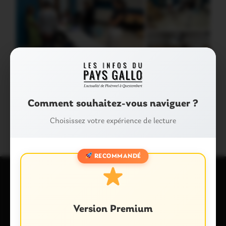
Partager :
Comment souhaitez-vous naviguer ?
Facebook
X
E-mail
Choisissez votre expérience de lecture
RECOMMANDÉ
Laisser un commentaire
Version Premium
Votre adresse e-mail ne sera pas publiée.
Les champs
obligatoires sont indiqués avec
*