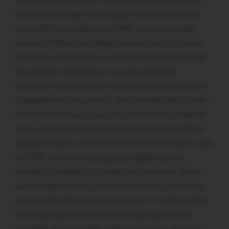
mal le pouvoir d’achat. Depuis dix ans, les parents
d’élèves du collège Yves Coppens bénéficient d’un
dispositif mis en place par l’APE (association des
parents d’élèves) qui allège sérieusement la facture
familiale. L’association procède à l’achat groupé des
fournitures nécessaires ce qui lui permet de
bénéficier de réductions importantes dont profitent
intégralement les parents. Par exemple, cette année
le kit de fournitures pour une entrée en 6è coûte 59
euros. Grâce au groupement d’achat, les familles le
payent 39 euros soit une économie de 20 euros, près
de 35%. « Nous encourageons également les
familles à réutiliser le surplus de fournitures de 6è
par exemple pour les années suivantes. C’est le cas
par exemple des paquets de copies », souligne Lydia
Denoual, la présidente de l’APE qui supervise, ce