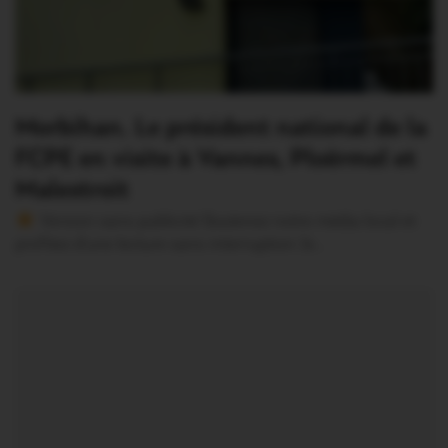
Morbihan. Le président national de la
FCPE en visite à Vannes, Ploërmel et
Malestroit
Version sans publicité Soutenez notre média local et
profitez d’une lecture sans interruption Je…