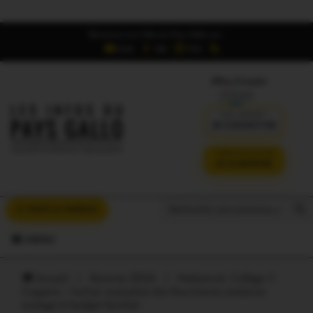
Retrouvez Les Infos du Pays Gallo sur :
6,5K
16K
700
Offres d'emploi
DÉJÀ ABONNÉ ?
SE CONNECTER
VERSION SANS PUB
JE M'ABONNE
Search But
Search
À VOUS LA PAROLE
for:
MENU
Accueil
/
Rentrée 2024
/
Malestroit. Collège Y.
Coppens : l’achat mutualisé des fournitures scolaires
soulage le budget familial