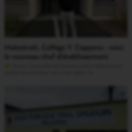
Malestroit. Collège Y. Coppens : voici
le nouveau chef d’établissement
Version sans publicité Soutenez notre média local et
profitez d’une lecture sans interruption Je…