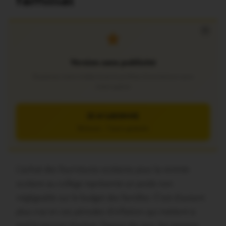
familial
×
Version sans publicité
Soutenez notre média local et profitez d’une lecture sans
interruption
JE M’ABONNE
5€/mois – 7 jours gratuits
L’achat des fournitures scolaires pour la rentrée
scolaire au collège représente un poids non
négligeable sur le budget des familles. C’est d’autant
plus vrai en ces périodes d’inflation qui mettent à