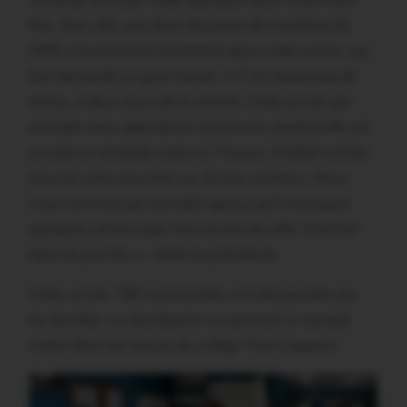
vendredi 30 août, cette opération pour la dernière
fois. Avec elle, une demi-douzaine de membres de
l’APE s’investissent fortement dans cette action, qui
leur demande un gros travail. « C’est beaucoup de
stress, à deux jours de la rentrée. Cette année par
exemple nous attendions la livraison jeudi et elle est
arrivée ce vendredi matin à 7 heures. Il fallait vérifier
tous les colis pour être sur de leur contenu. Nous
nous sommes par exemple aperçu qu’il manquait
quelques cahiers que nous avons du aller chercher
dans la journée », relate la présidente.
Cette année, 180 commandes ont été passées par
les familles. La distribution se poursuit ce samedi
matin dans les locaux du collège Yves Coppens.