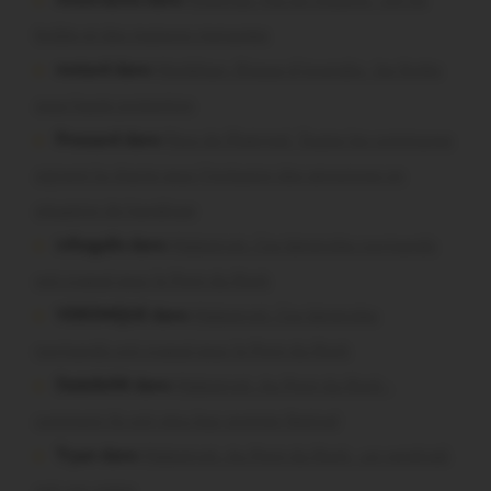
brûlés et des maisons menacées
motard dans
Morbihan. Risque d’incendie : les forêts
sous haute protection
Pressard dans
Pays de Ploërmel. Toutes les communes
signent la charte pour l’inclusion des personnes en
situation de handicap
infosgallo dans
Malestroit. Ces bénévoles normands
ont craqué pour le Pont du Rock
VERONIQUE dans
Malestroit. Ces bénévoles
normands ont craqué pour le Pont du Rock
Dedelle56 dans
Malestroit. Au Pont du Rock :
comment ils ont vécu leur premier festival
Tryan dans
Malestroit. Au Pont du Rock : un vendredi
soir sur scène