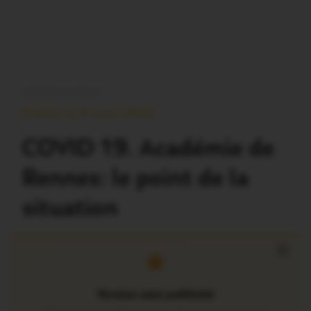
CORONAVIRUS
Publié Le 8 Avril 2022
COVID 19. Académie de
Rennes: le point de la
situation
×
Version sans publicité