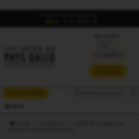
Retrouvez Les Infos du Pays Gallo sur :
6,5K
16K
700
Offres d'emploi
DÉJÀ ABONNÉ ?
SE CONNECTER
VERSION SANS PUB
JE M'ABONNE
Search But
Search
À VOUS LA PAROLE
for:
MENU
Accueil
/
coronavirus
/
COVID 19. Académie de
Rennes: le point de la situation