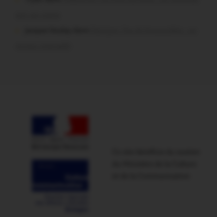
soir sur scène
jacques boulay dans
Damgan. Feu de broussailles : un
mineur interpellé
Ce site bénéficie du soutien
du Ministère de la Culture
et de la Communication