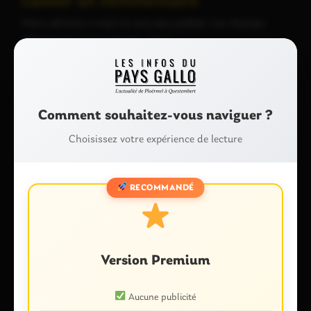
Laisser un commentaire
Votre adresse e-mail ne sera pas publiée.
Les champs
obligatoires sont indiqués avec
*
Commentaire
*
Comment souhaitez-vous naviguer ?
Choisissez votre expérience de lecture
RECOMMANDÉ
Nom
*
Version Premium
E-mail
*
Aucune publicité