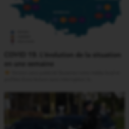
COVID 19. L’évolution de la situation
en une semaine
Version sans publicité Soutenez notre média local et
profitez d’une lecture sans interruption Je…