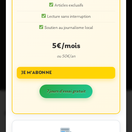
Articles exclusifs
Lecture sans interruption
Enregistrer mon nom, mon e-mail et mon site dans le
Soutien au journalisme local
navigateur pour mon prochain commentaire.
5€/mois
ou 50€/an
Ce site utilise Akismet pour réduire les indésirables.
En savoir plus
sur la façon dont les données de vos commentaires sont traitées
.
JE M'ABONNE
7 jours d'essai gratuit
Articles similaires