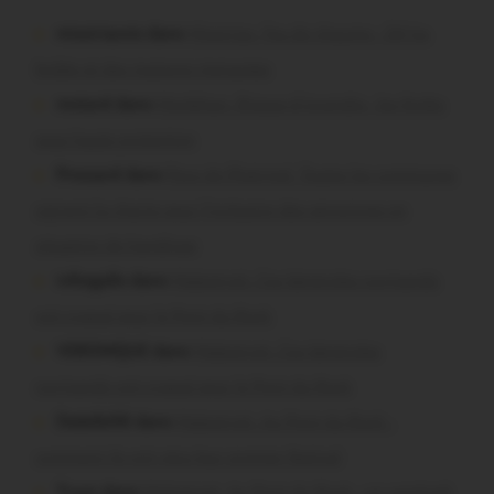
missiriacois dans
Missiriac. Feu de chaume : 24 ha
brûlés et des maisons menacées
motard dans
Morbihan. Risque d’incendie : les forêts
sous haute protection
Pressard dans
Pays de Ploërmel. Toutes les communes
signent la charte pour l’inclusion des personnes en
situation de handicap
infosgallo dans
Malestroit. Ces bénévoles normands
ont craqué pour le Pont du Rock
VERONIQUE dans
Malestroit. Ces bénévoles
normands ont craqué pour le Pont du Rock
Dedelle56 dans
Malestroit. Au Pont du Rock :
comment ils ont vécu leur premier festival
Tryan dans
Malestroit. Au Pont du Rock : un vendredi