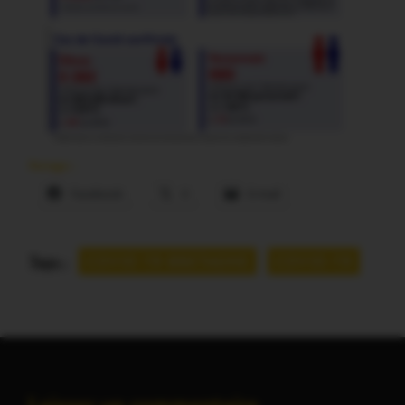
Partager :
Facebook
X
E-mail
Tags :
COVID 19 BRETAGNE
COVID-19