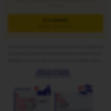
Soutenez notre média local et profitez d’une lecture sans
interruption
JE M’ABONNE
5€/mois – 7 jours gratuits
Voici le point de la situation sanitaire liée à l’épidémie
de coronavirus dans les établissements scolaires de
Bretagne transmis par le rectorat ce vendredi matin: