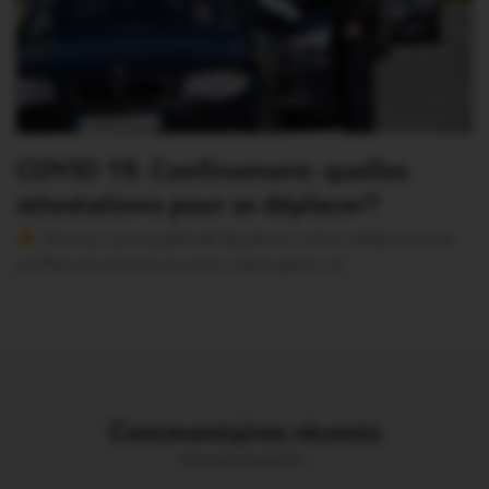
COVID 19. Confinement: quelles
attestations pour se déplacer?
Version sans publicité Soutenez notre média local et
profitez d’une lecture sans interruption Je…
Commentaires récents
Vous avez la parole !