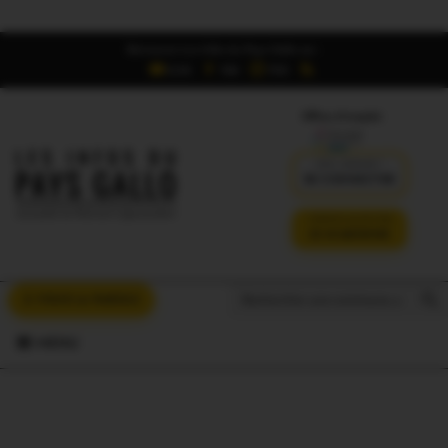
Retrouvez Les Infos du Pays Gallo sur :
6,5K
16K
700
Offres d'emploi
DÉJÀ ABONNÉ ?
SE CONNECTER
VERSION SANS PUB
JE M'ABONNE
Search But
Search
À VOUS LA PAROLE
for:
MENU