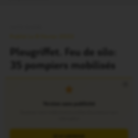
FAITS DIVERS
Publié Le 8 Février 2022
Pleugriffet. Feu de silo:
35 pompiers mobilisés
×
Version sans publicité
Soutenez notre média local et profitez d’une lecture sans
interruption
JE M’ABONNE