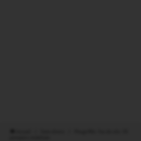
Accueil
/
Faits divers
/
Pleugriffet. Feu de silo: 35
pompiers mobilisés