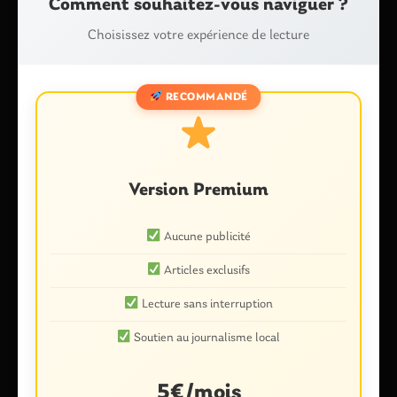
Comment souhaitez-vous naviguer ?
Choisissez votre expérience de lecture
Nom
*
RECOMMANDÉ
E-mail
*
Version Premium
Enregistrer mon nom, mon e-mail et mon site dans le
Aucune publicité
navigateur pour mon prochain commentaire.
Articles exclusifs
Lecture sans interruption
Ce site utilise Akismet pour réduire les indésirables.
En savoir plus
Soutien au journalisme local
sur la façon dont les données de vos commentaires sont traitées
.
5€/mois