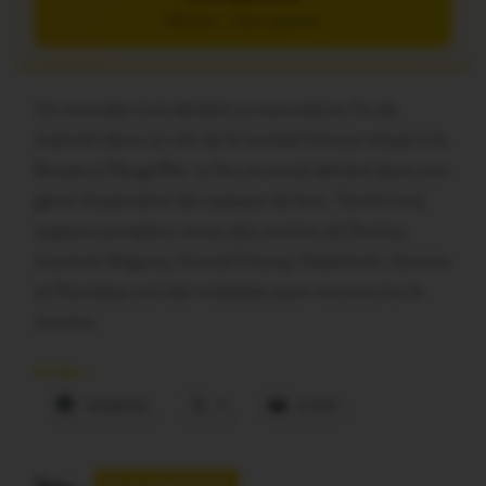
5€/mois – 7 jours gratuits
Un incendie s’est déclaré ce mercredi en fin de
matinée dans un silo de la société Moisan située à la
Rosaie à Pleugriffet. Le feu se serait déclaré dans une
gaine d’aspiration de copeaux de bois. Trente-cinq
sapeurs-pompiers venus des centres de Pontivy,
Locminé, Réguiny, Grand-Champ, Malestroit, Vannes
et Pluméliau ont été mobilisés pour circonscrire le
sinistre.
Partager :
Facebook
X
E-mail