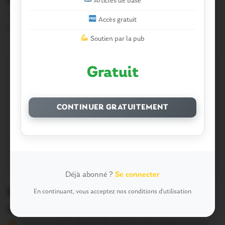
tracteur
Articles de base
Version sans publicité Soutenez notre média local et
Accès gratuit
profitez d’une lecture sans interruption Je…
Soutien par la pub
Gratuit
CONTINUER GRATUITEMENT
Déjà abonné ?
Se connecter
Pleugriffet. Scooter contre voiture :
En continuant, vous acceptez nos conditions d'utilisation
un blessé grave
Version sans publicité Soutenez notre média local et