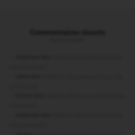
Commentaires récents
Vous avez la parole !
malestroyen dans
Malestroit. Mais pourquoi le bief se
vide-t-il aussi vite?
Lalame dans
Malestroit. Mais pourquoi le bief se vide-
t-il aussi vite?
Chevrier dans
Malestroit. Mais pourquoi le bief se vide-
t-il aussi vite?
malestroyen dans
Malestroit. Mais pourquoi le bief se
vide-t-il aussi vite?
Job dans
Malestroit. Mais pourquoi le bief se vide-t-il