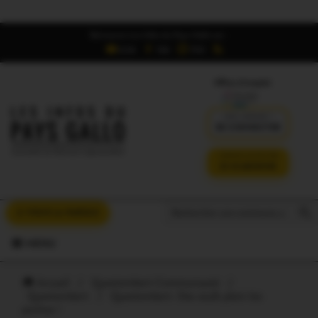
Retrouvez Les Infos du Pays Gallo sur :
6,5K
16K
700
Offres d'emploi
DÉJÀ ABONNÉ ?
SE CONNECTER
VERSION SANS PUB
JE M'ABONNE
Search But
Search
À VOUS LA PAROLE
for:
MENU
Accueil
/
Questembert Communauté
/
Questembert
/
Questembert. Des œufs plein les
poches !