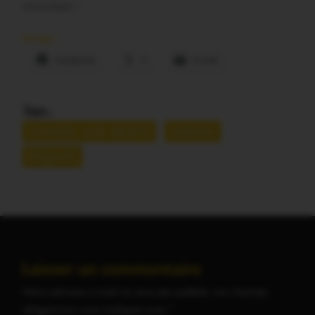
chocolats !
Partager :
Facebook
X
E-mail
Tags :
CHASSE AUX OEUFS
JARDIN
PÂQUES
Laisser un commentaire
Votre adresse e-mail ne sera pas publiée.
Les champs
obligatoires sont indiqués avec
*