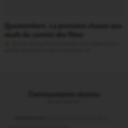
Questembert. La première chasse aux
oeufs du comité des fêtes
Version sans publicité Soutenez notre média local et
profitez d’une lecture sans interruption Je…
Commentaires récents
Vous avez la parole !
missiriakoi dans
Missiriac. Feu de chaume : 24 ha
brûlés et des maisons menacées