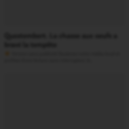
Questembert. La chasse aux oeufs a
bravé la tempête
Version sans publicité Soutenez notre média local et
profitez d’une lecture sans interruption Je…