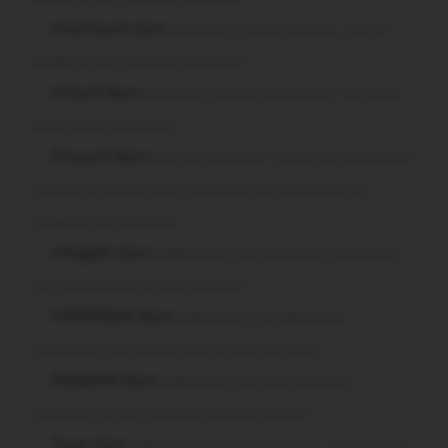
missiriacois dans
Missiriac. Feu de chaume : 24 ha
brûlés et des maisons menacées
motard dans
Morbihan. Risque d’incendie : les forêts
sous haute protection
Pressard dans
Pays de Ploërmel. Toutes les communes
signent la charte pour l’inclusion des personnes en
situation de handicap
infosgallo dans
Malestroit. Ces bénévoles normands
ont craqué pour le Pont du Rock
VERONIQUE dans
Malestroit. Ces bénévoles
normands ont craqué pour le Pont du Rock
Dedelle56 dans
Malestroit. Au Pont du Rock :
comment ils ont vécu leur premier festival
Tryan dans
Malestroit. Au Pont du Rock : un vendredi