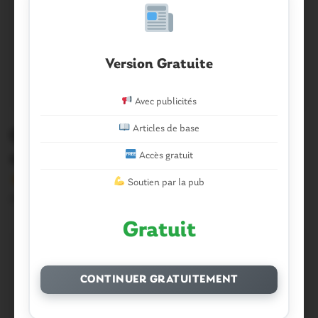
Version Gratuite
Avec publicités
Articles de base
Questembert. Les oeufs étaient
cachés dans le jardin Belmont
Accès gratuit
Version sans publicité Soutenez notre média local et
Soutien par la pub
profitez d’une lecture sans interruption Je…
Gratuit
CONTINUER GRATUITEMENT