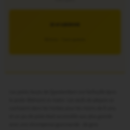
interruption
JE M’ABONNE
5€/mois – 7 jours gratuits
Les petits bouts de Questembert ont farfouillé dans
le jardin Belmont ce matin. Les œufs de pâques se
cachaient dans les herbes pour les moins de 6 ans,
et un jeu de piste était accessible aux plus grands
avec une récompense gourmande : de gros