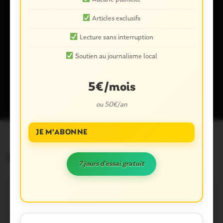
Enregistrer mon nom, mon e-mail et mon site dans le
Articles exclusifs
navigateur pour mon prochain commentaire.
Lecture sans interruption
Soutien au journalisme local
Ce site utilise Akismet pour réduire les indésirables.
En savoir plus
sur la façon dont les données de vos commentaires sont traitées
.
5€/mois
ou 50€/an
JE M'ABONNE
Articles similaires
7 jours d'essai gratuit