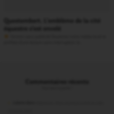
Questembert. L’emblème de la cité
équestre s’est envolé
Version sans publicité Soutenez notre média local et
profitez d’une lecture sans interruption Je…
Commentaires récents
Vous avez la parole !
Lalame dans
Malestroit. Mais pourquoi le bief se vide-
t-il aussi vite?