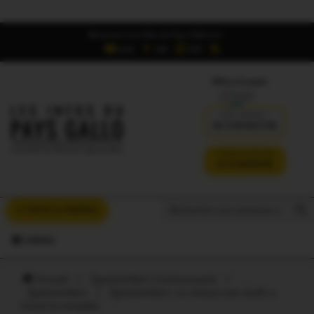
Retrouvez Les Infos du Pays Gallo sur :
6,5K
16K
700
Offres d'emploi
DÉJÀ ABONNÉ ?
SE CONNECTER
VERSION SANS PUB
JE M'ABONNE
Search But
Search
À VOUS LA PAROLE
for:
MENU
Accueil
/
Questembert Communauté
/
Questembert
/
Questembert. La chasse aux oeufs a
bravé la tempête