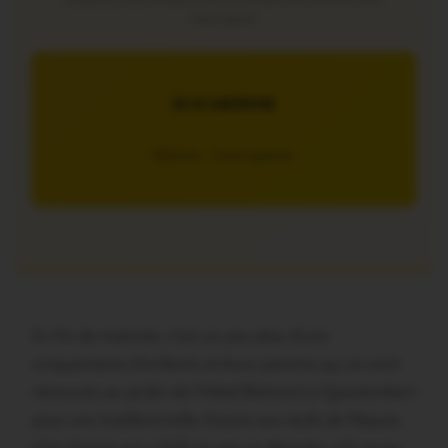
interruption
JE M’ABONNE
5€/mois – 7 jours gratuits
En fin de matinée, c’est un peu plus d’une
cinquantaine d’enfants et leurs parents qui se sont
retrouvés au jardin de l’Hôtel Belmont à Questembert
pour une traditionnelle chasse aux œufs de Pâques.