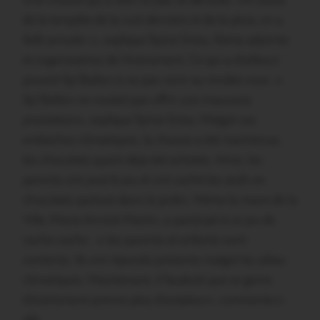
Une chasse qui a failli ne pas se dérouler. «A cause
de la tempête de la nuit dernière et de la pluie, on a
failli annuler », explique Sylvie Grieu, 6ème adjointe
et organisatrice de l’événement. Ce qui a d’ailleurs
poussé Syl Ballon à ne pas venir au rendez-vous. «
Syl Ballon ne voulait pas offrir une mauvaise
prestation», explique Sylvie Grieu. Malgré ces
embûches climatiques, la chasse a été maintenue,
les chocolats ayant déjà été achetés. Ainsi, les
parents ont joué le jeu et ont caché les œufs en
chocolats partout dans le jardin. Même la maire de la
Ville, Marie-Annick Martin, a participé à ce jeu de
cache-cache : « les parents et enfants sont
contents. Ils ont répondu présents malgré les aléas
climatiques. Maintenant, il faudrait que ce genre
d’événement prenne plus d’ampleur», commente-t-