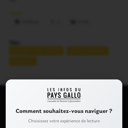
elle.
Partager :
Facebook
X
E-mail
Tags :
CHASSE AUX OEUFS
QUESTEMBERT
TEMPÊTE
Laisser un commentaire
Comment souhaitez-vous naviguer ?
Votre adresse e-mail ne sera pas publiée.
Les champs
Choisissez votre expérience de lecture
obligatoires sont indiqués avec
*