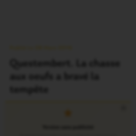
Publié Le 28 Mars 2016
Questembert. La chasse
aux oeufs a bravé la
tempête
×
Version sans publicité
Soutenez notre média local et profitez d’une lecture sans