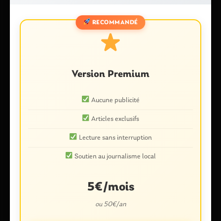
Commentaire
*
RECOMMANDÉ
Version Premium
Aucune publicité
Articles exclusifs
Nom
*
Lecture sans interruption
Soutien au journalisme local
E-mail
*
5€/mois
ou 50€/an