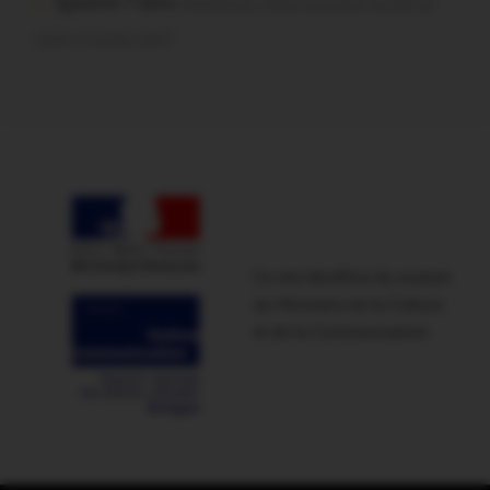
Question ? dans
Malestroit. Mais pourquoi le bief se
vide-t-il aussi vite?
Ce site bénéficie du soutien
du Ministère de la Culture
et de la Communication