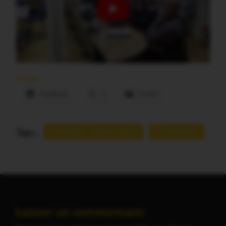
Partager :
Facebook
X
E-mail
Tags :
CONSEIL MUNICIPAL
PLOERMEL
Laisser un commentaire