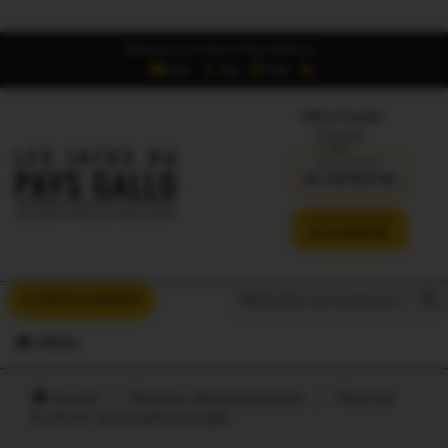
Retrouvez Les Infos du Pays Gallo sur :
6,5K
16K
700
Offres d'emploi
DÉJÀ ABONNÉ ?
SE CONNECTER
VERSION SANS PUB
JE M'ABONNE
Search But
Search
À VOUS LA PAROLE
for:
MENU
Accueil
/
Elections départementales
/
Ploërmel.
En direct: le conseil municipal