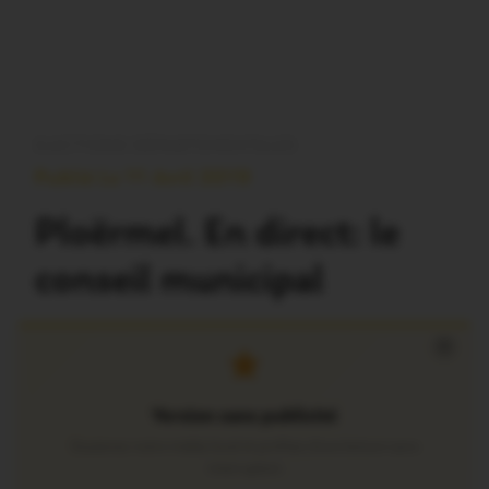
ELECTIONS DÉPARTEMENTALES
Publié Le 11 Avril 2019
Ploërmel. En direct: le
conseil municipal
×
Version sans publicité
Soutenez notre média local et profitez d’une lecture sans
interruption