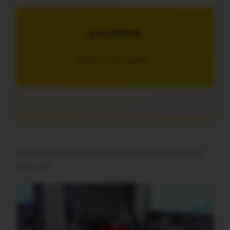
JE M’ABONNE
5€/mois – 7 jours gratuits
Suivez en direct la réunion du conseil municipal de
Ploërmel :