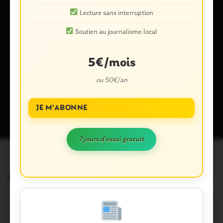
Lecture sans interruption
Enregistrer mon nom, mon e-mail et mon site dans le
Soutien au journalisme local
navigateur pour mon prochain commentaire.
5€/mois
ou 50€/an
Ce site utilise Akismet pour réduire les indésirables.
En savoir plus
sur la façon dont les données de vos commentaires sont traitées
.
JE M'ABONNE
7 jours d'essai gratuit
Articles similaires