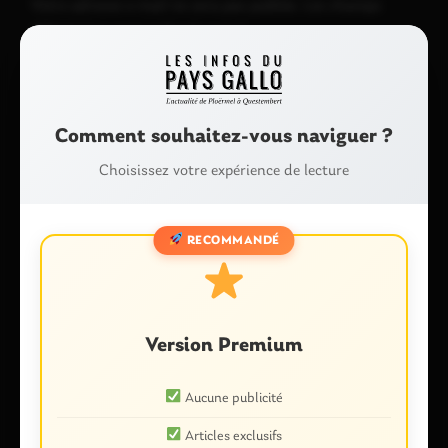
Votre adresse e-mail ne sera pas publiée.
Les champs
obligatoires sont indiqués avec
*
Commentaire
*
Comment souhaitez-vous naviguer ?
Choisissez votre expérience de lecture
RECOMMANDÉ
Nom
*
Version Premium
E-mail
*
Aucune publicité
Articles exclusifs