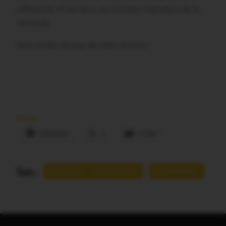
collectivité. C’est donc un moment important de la
vie locale.
Voici l’ordre du jour de cette réunion :
Partager :
Facebook
X
E-mail
Tags :
CONSEIL MUNICIPAL
PLOERMEL