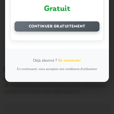
Gratuit
CONTINUER GRATUITEMENT
Déjà abonné ?
Se connecter
Ploërmel. L’ordre du jour du conseil
En continuant, vous acceptez nos conditions d'utilisation
municipal
Version sans publicité Soutenez notre média local et
profitez d’une lecture sans interruption Je…