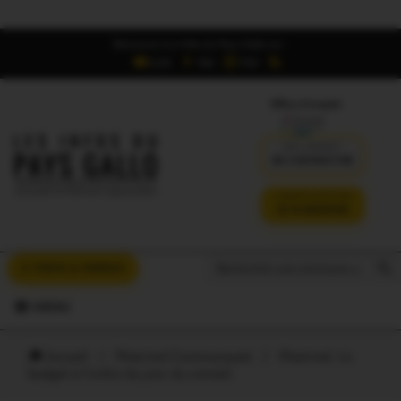
Retrouvez Les Infos du Pays Gallo sur :
6,5K
16K
700
Offres d'emploi
DÉJÀ ABONNÉ ?
SE CONNECTER
VERSION SANS PUB
JE M'ABONNE
Search But
Search
À VOUS LA PAROLE
for:
MENU
Accueil
/
Ploërmel Communauté
/
Ploërmel. Le
budget à l’ordre du jour du conseil