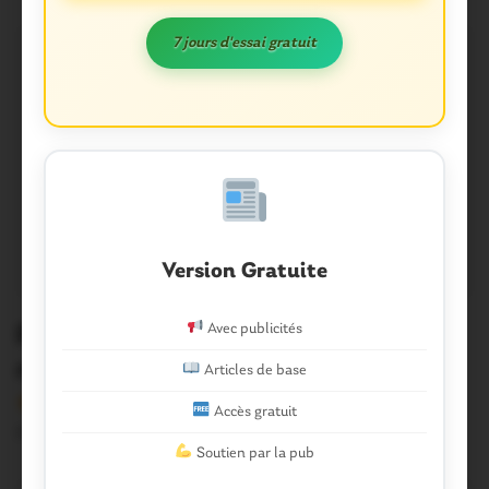
7 jours d'essai gratuit
Version Gratuite
Avec publicités
Ploërmel. Revivez le conseil
municipal en direct
Articles de base
Version sans publicité Soutenez notre média local et
Accès gratuit
profitez d’une lecture sans interruption Je…
Soutien par la pub