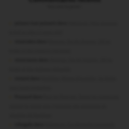
Vous avez la parole !
poisson tout puissant dans
Malestroit. Mais pourquoi
le bief se vide-t-il aussi vite?
missiriakoi dans
Missiriac. Feu de chaume : 24 ha
brûlés et des maisons menacées
missiriacois dans
Missiriac. Feu de chaume : 24 ha
brûlés et des maisons menacées
motard dans
Morbihan. Risque d’incendie : les forêts
sous haute protection
Pressard dans
Pays de Ploërmel. Toutes les communes
signent la charte pour l’inclusion des personnes en
situation de handicap
infosgallo dans
Malestroit. Ces bénévoles normands