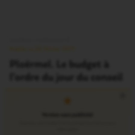
PLOËRMEL COMMUNAUTÉ
Publié Le 20 Février 2017
Ploërmel. Le budget à
l’ordre du jour du conseil
×
Version sans publicité
Soutenez notre média local et profitez d’une lecture sans
interruption