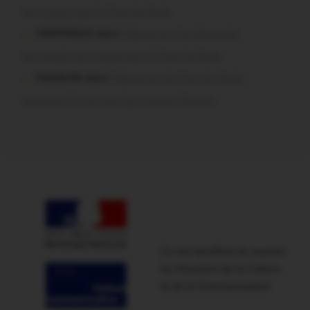
ont craqué pour le Pont du Rock
VERONIQUE dans
Malestroit. Ces bénévoles
normands ont craqué pour le Pont du Rock
Dedelle56 dans
Malestroit. Au Pont du Rock :
comment ils ont vécu leur premier festival
Ce site bénéficie du soutien
du Ministère de la Culture
et de la Communication