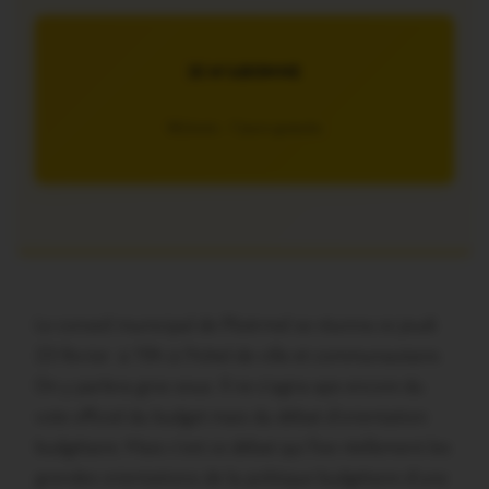
JE M’ABONNE
5€/mois – 7 jours gratuits
Le conseil municipal de Ploërmel se réunira ce jeudi
23 février à 19h à l’hôtel de ville et communautaire.
On y parlera gros sous. Il ne s’agira aps encore du
vote officiel du budget mais du débat d’orientation
budgétaire. Mais c’est ce débat qui fixe réellement les
grandes orientations de la politique budgétaire d’une