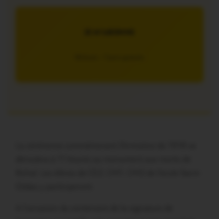
JE M’ABONNE
5€/mois – 7 jours gratuits
La cérémonie commémorant l’Armistice de 1918 se
déroulera à 11 heures au monument aux morts de
Bohal. Les élèves de CE2, CM1, CM2 de l’école Saint-
Gildas y participeront.
A l’occasion du centenaire de la signature de