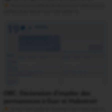
Version sans publicité Soutenez notre média local et
profitez d’une lecture sans interruption Je…
OBC. Déclaration d’impôts: des
permanences à Guer et Malestroit
Version sans publicité Soutenez notre média local et