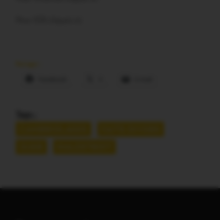
Pour IOS cliquez ici
Partager :
Facebook
X
E-mail
Tags :
CAMBRIOLAGES
FAITS DIVERS
GUER
MALESTROIT