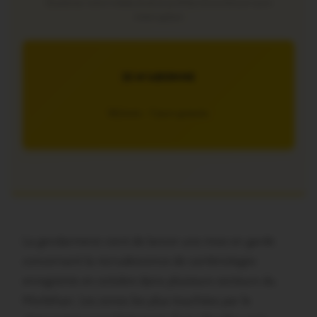
Soutenez notre média local et profitez d’une lecture sans
interruption
JE M’ABONNE
5€/mois – 7 jours gratuits
La gendarmerie vient de lancer une mise en garde
concernant la recrudescence de cambriolages
enregistrés en octobre dans plusieurs secteurs du
Morbihan. Les zones les plus touchées par le