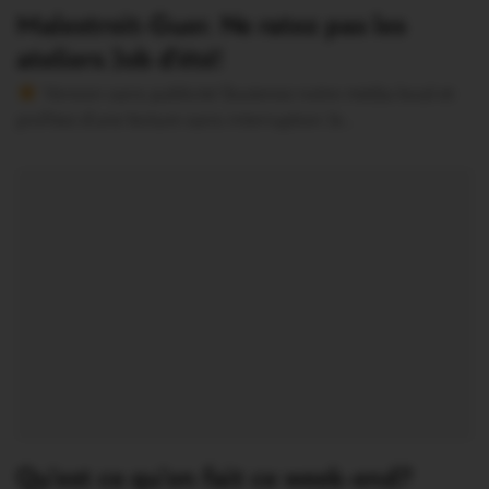
Malestroit-Guer. Ne ratez pas les
ateliers Job d’été!
Version sans publicité Soutenez notre média local et
profitez d’une lecture sans interruption Je…
Qu’est ce qu’on fait ce week-end?