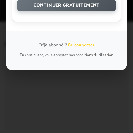
CONTINUER GRATUITEMENT
Articles similaires
Déjà abonné ?
Se connecter
En continuant, vous acceptez nos conditions d'utilisation