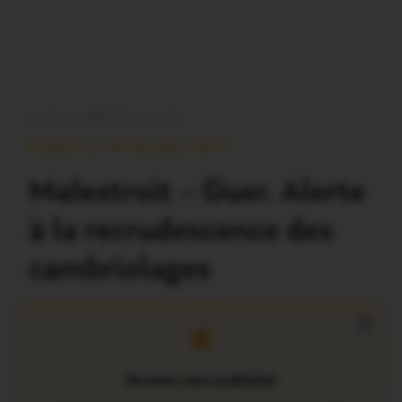
OUST À BROCÉLIANDE
Publié Le 19 Octobre 2017
Malestroit – Guer. Alerte
à la recrudescence des
cambriolages
×
Version sans publicité