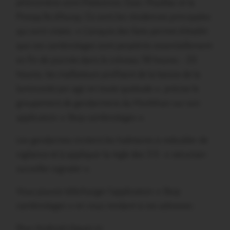
phénomène sont Malestroit, Guer, Muzillac et la
Presqu’île d’Auray. Ce sont les résidences principales
qui sont visées. « L’anayse des faits permet d’établir
que ces cambriolages sont perpétrés essentiellement
en fin de journée dans le créneau 18 heures – 23
heures, les malfaiteurs profitant de la baisse de la
luminosité por agir en toute quiétude », précise le
groupement de gendarmerie du Morbihan sur son
application « Stop cambriolages ».
Les gendarmes incitent les habitants à redoubler de
vigilance et à appliquer la règle des 3 S : « sécuriser-
surveiller-signaler ».
Vous pouvez télécharger l’application « Stop
cambriolages » en vous rendant à ces adresses :
Pour Android cliquez ici