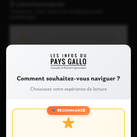
2 commentaires
"Malestroit – Guer. Alerte à la recrudescence des
cambriolages"
Jean
19 octobre 2017 à 12 h 39 min
Personne’ »ne parle des fils téléphonique coupe
3 fois dans le même village ou des personnes
malade ont besoin de leur telealarme ça fait
beaucoup en 1mois
Comment souhaitez-vous naviguer ?
Répondre
Signaler un abus
Choisissez votre expérience de lecture
RECOMMANDÉ
Nad
19 octobre 2017 à 21 h 10 min
Peut-être serait-il bon de retablir l’eclairage