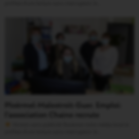
profitez d’une lecture sans interruption Je…
Ploërmel-Malestroit-Guer. Emploi:
l’association Chaine recrute
Version sans publicité Soutenez notre média local et
profitez d’une lecture sans interruption Je…