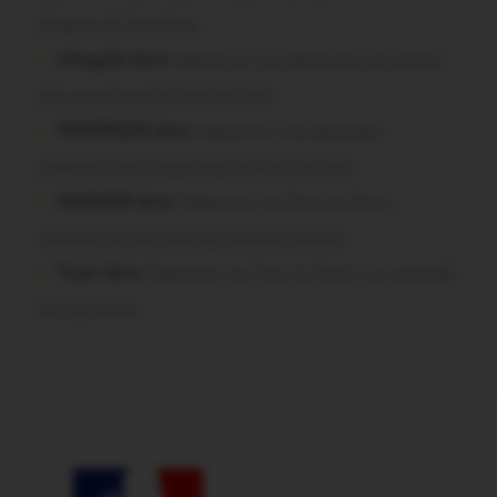
situation de handicap
infosgallo dans
Malestroit. Ces bénévoles normands
ont craqué pour le Pont du Rock
VERONIQUE dans
Malestroit. Ces bénévoles
normands ont craqué pour le Pont du Rock
Dedelle56 dans
Malestroit. Au Pont du Rock :
comment ils ont vécu leur premier festival
Tryan dans
Malestroit. Au Pont du Rock : un vendredi
soir sur scène