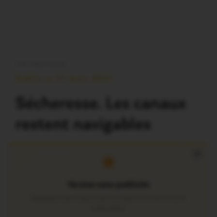
VIE PRATIQUE
Publié Le 21 Août 2017
Sécheresse. Les canaux
restent navigables
×
Version sans publicité
Soutenez notre média local et profitez d’une lecture sans
interruption