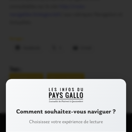
consultables
sur le site
http
://
voies-
navigables.bretagne.bzh
/
aux rubriques
Navigation
et
Actualités
.
Partager :
Facebook
X
E-mail
Tags :
MORBIHAN
SÉCHERESSE
VOIES NAVIGABLES
Comment souhaitez-vous naviguer ?
Choisissez votre expérience de lecture