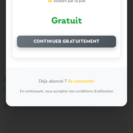
Soutien par la pub
Gratuit
CONTINUER GRATUITEMENT
Morbihan. L’inquiétant constat du
Déjà abonné ?
Se connecter
comité sécheresse
En continuant, vous acceptez nos conditions d'utilisation
Version sans publicité Soutenez notre média local et
profitez d’une lecture sans interruption Je…