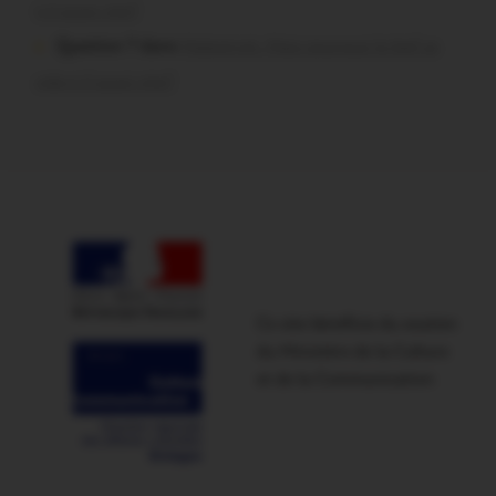
t-il aussi vite?
Question ? dans
Malestroit. Mais pourquoi le bief se
vide-t-il aussi vite?
Ce site bénéficie du soutien
du Ministère de la Culture
et de la Communication