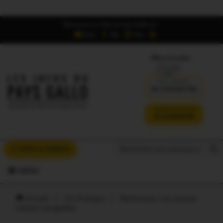
Retrouvez Les Infos du Pays Gallo sur :
6,5K
16K
700
Offres d'emploi
DÉJÀ ABONNÉ ?
SE CONNECTER
VERSION SANS PUB
JE M'ABONNE
Search But
Search
À VOUS LA PAROLE
for:
MENU
Accueil
/
Vie Pratique
/
Sécheresse. Les canaux
restent navigables