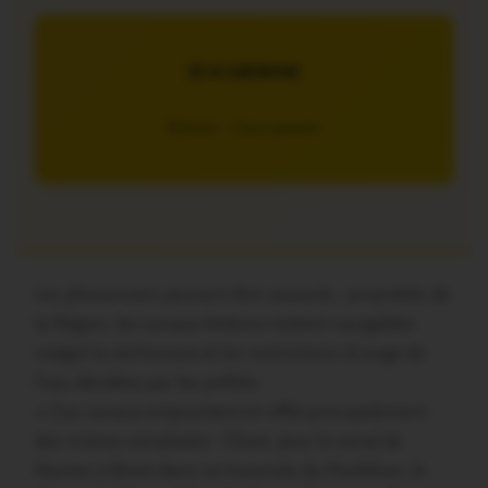
JE M’ABONNE
5€/mois – 7 jours gratuits
Les plaisanciers peuvent être rassurés : propriétés de
la Région, les canaux bretons restent navigables
malgré la sécheresse et les restrictions d’usage de
l’eau décidées par les préfets.
« Ces canaux empruntent en effet principalement
des
rivières canalisées
:
l’Oust
, pour le canal de
Nantes à Brest dans sa traversée du Morbihan,
le