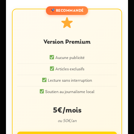
Laisser un commentaire
RECOMMANDÉ
Votre adresse e-mail ne sera pas publiée.
Les champs
obligatoires sont indiqués avec
*
Commentaire
*
Version Premium
Aucune publicité
Articles exclusifs
Lecture sans interruption
Soutien au journalisme local
Nom
*
5€/mois
ou 50€/an
E-mail
*