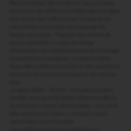
Blavet, la Vilaine, l’Ille
et
la Rance
. Ces cours d’eau
connaissent des débits certes faibles depuis le début
de la saison mais suffisants pour compenser les
volumes d’eau consommés par le passage des
bateaux aux écluses.
S’agissant des sections de
canaux artificielles, le niveau des étangs
d’alimentation est satisfaisant et permet d’envisager
la poursuite de la navigation. Les pluies tombées
depuis début juillet ont contribué à cette situation en
permettant de reconstituer une partie des réserves
d’eau.
La
liaison Redon – Pontivy – Hennebont
est donc
possible, via le canal de Nantes à Brest et le Blavet,
de même que
la liaison Manche-Océan
, via le canal
d’Ille-et-Rance et la Vilaine », précise le conseil
régional dans un communiqué.
Les conditions précises de navigation sont