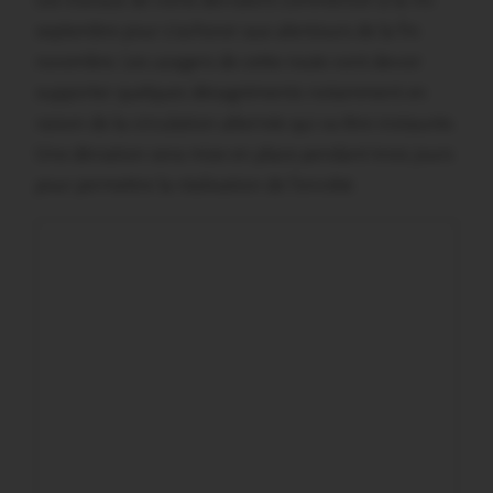
Les travaux de voirie devraient commencer à la mi-
septembre pour s’achever aux alentours de la fin
novembre. Les usagers de cette route vont devoir
supporter quelques désagréments notamment en
raison de la circulation alternée qui va être instaurée.
Une déviation sera mise en place pendant trois jours
pour permettre la réalisation de l’enrobé.