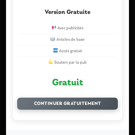
Version Gratuite
berry
9 juin 2017 à 3 h 54 min
Avec publicités
Et la route qui quitte le Roc vers Sérent ?
Articles de base
Toujours rien… quand je vois certaines
personnes retraitées marcher dans l’herbe pour
Accès gratuit
éviter les voitures et les camions qui filent à
Soutien par la pub
vivre allure sur cet axe sans trottoir et sans
ralentisseur…
Nos élus attendent un drame ?
Gratuit
Répondre
Signaler un abus
CONTINUER GRATUITEMENT
Laisser un commentaire
Votre adresse e-mail ne sera pas publiée.
Les champs
obligatoires sont indiqués avec
*