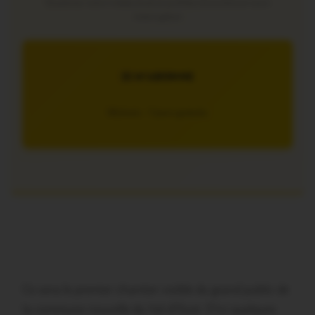
Soutenez notre média local et profitez d’une lecture sans
interruption
JE M’ABONNE
5€/mois – 7 jours gratuits
Ce sera le premier chantier visible du grand public de
la commune nouvelle du Val d’Oust. D’ici quelques