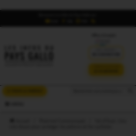
Retrouvez Les Infos du Pays Gallo sur :
6,5K
16K
700
Offres d'emploi
DÉJÀ ABONNÉ ?
SE CONNECTER
VERSION SANS PUB
JE M'ABONNE
Search But
Search
À VOUS LA PAROLE
for:
MENU
Accueil
/
Ploërmel Communauté
/
Val d’Oust. Une
voie douce pour protéger les piétons et les cyclistes