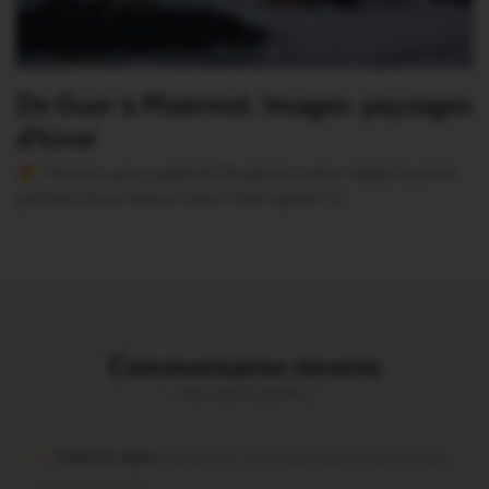
De Guer à Ploërmel. Images: paysages
d’hiver
Version sans publicité Soutenez notre média local et
profitez d’une lecture sans interruption Je…
Commentaires récents
Vous avez la parole !
Chevrier dans
Malestroit. Mais pourquoi le bief se vide-