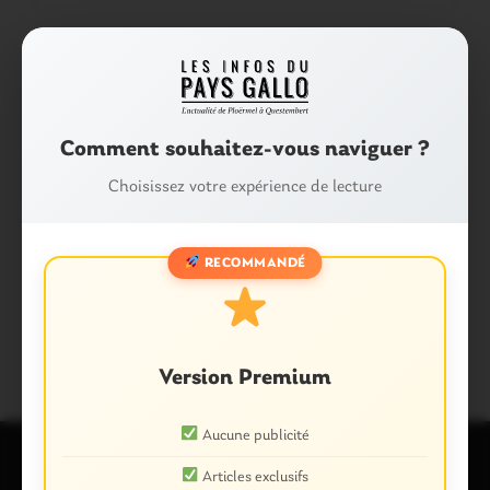
Comment souhaitez-vous naviguer ?
Val d'Oust. Le détail du projet de voie douce
from
Guyon Jacky
Choisissez votre expérience de lecture
Partager :
Facebook
X
E-mail
RECOMMANDÉ
Tags :
CIRCULATION
VAL D'OUST
Version Premium
Aucune publicité
Articles exclusifs