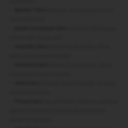
t-il aussi vite?
Question ? dans
Malestroit. Mais pourquoi le bief se
vide-t-il aussi vite?
poisson tout puissant dans
Malestroit. Mais pourquoi
le bief se vide-t-il aussi vite?
missiriakoi dans
Missiriac. Feu de chaume : 24 ha
brûlés et des maisons menacées
missiriacois dans
Missiriac. Feu de chaume : 24 ha
brûlés et des maisons menacées
motard dans
Morbihan. Risque d’incendie : les forêts
sous haute protection
Pressard dans
Pays de Ploërmel. Toutes les communes
signent la charte pour l’inclusion des personnes en
situation de handicap