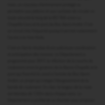
mois, un nouveau cheminement protégé va
permettre aux piétons et aux cyclistes de circuler en
toute sécurité le long de la RD 766 entre La
Chapelle-Caro et le pont du Roc-Saint-André. C’est
un circuit très fréquenté puisqu’il permet notamment
l’accès à la Voie Verte.
C’est en fait le résultat d’une judicieuse coordination
et anticipation des travaux. Le Département a
programmé pour 2017, la réfection de la couche de
roulement entre le giratoire de la Basse-Chapelle et le
pont qui franchit le canal à l’entrée du Roc-Saint-
André, un projet qui intègre l’élargissement de la
bande de roulement. En clair, la largeur de la route
est étendue de 1,50m dans chaque sens. Le
Département a profité de ce chantier pour proposer