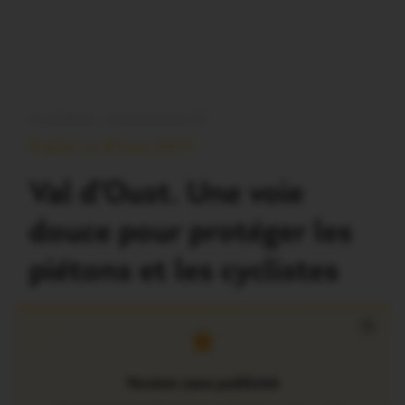
PLOËRMEL COMMUNAUTÉ
Publié Le 8 Juin 2017
Val d’Oust. Une voie
douce pour protéger les
piétons et les cyclistes
×
Version sans publicité