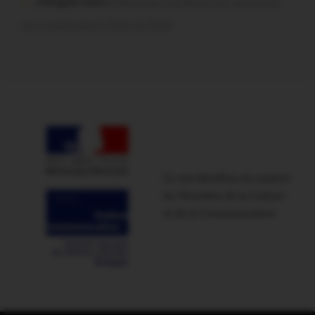
infosgallo dans
Malestroit. Ces bénévoles normands
ont craqué pour le Pont du Rock
Ce site bénéficie du soutien
du Ministère de la Culture
et de la Communication