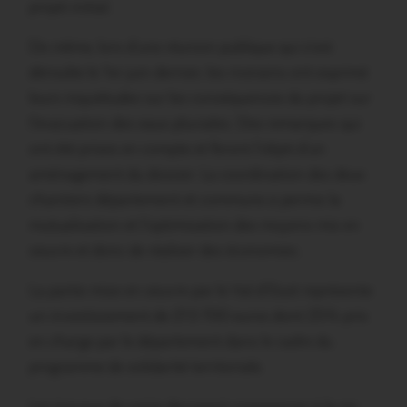
projet initial.
De même, lors d’une réunion publique qui s’est
déroulée le 1er juin dernier, les riverains ont exprimé
leurs inquiétudes sur les conséquences du projet sur
l’évacuation des eaux pluviales. Des remarques qui
ont été prises en compte et feront l’objet d’un
aménagement du dossier. La coordination des deux
chantiers département et commune a permis la
mutualisation et l’optimisation des moyens mis en
oeuvre et donc de réaliser des économies.
La partie mise en oeuvre par le Val d’Oust représente
un investissement de 213 700 euros dont 25% pris
en charge par le département dans le cadre du
programme de solidarité territoriale.