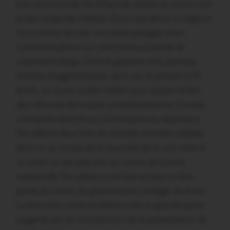
à la commune du Val d’Oust de mettre en oeuvre son
propre projet de création d’une voie douce. Il s’agit en
l’occurrence de créer une piste partagée entre
cyclisteset piéton sur cette fameuse bande de
roulement élargie. Entre le giratoire et le panneau
d’entrée d’agglomération, donc sur la portion à 70
km/h, un muret va être réalisé pour séparer le flot
des véhicules de la piste cyclable/piétonne. Ensuite,
une bande blanche au sol marquera la séparation.
Par ailleurs deux ilots de sécurité vont être réalisés
dont un au niveau de la traversée de la voie verte et
un autre un peu plus loin au niveau de la zone
industrielle. Par ailleurs une lisse en bois va être
posée au niveau du giratoire pour protéger du fossé.
La pose d’un muret en béton a été en grande partie
suggérée par les riverains lors de la présentation du