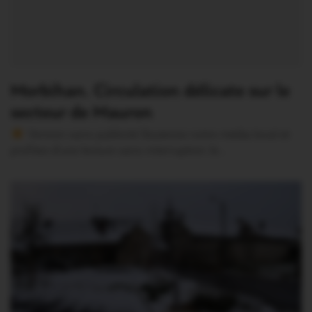
Morbihan. Circulation délicate sur le
secteur de Mauron
Version sans publicité Soutenez notre média local et
profitez d’une lecture sans interruption Je…