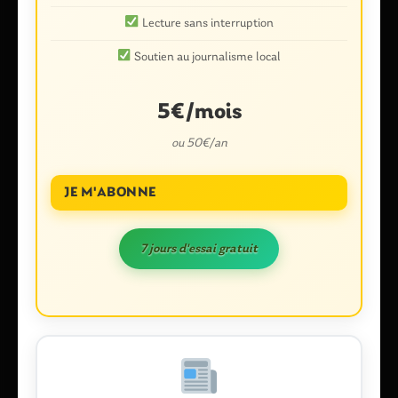
3 commentaires
Lecture sans interruption
"Val d’Oust. Une voie douce pour protéger les piétons et les
cyclistes"
Soutien au journalisme local
5€/mois
Poindessault
8 juin 2017 à 21 h 49 min
ou 50€/an
Bien vu !
Répondre
Signaler un abus
JE M'ABONNE
7 jours d'essai gratuit
juju
9 juin 2017 à 10 h 40 min
re re bien vu
Répondre
Signaler un abus