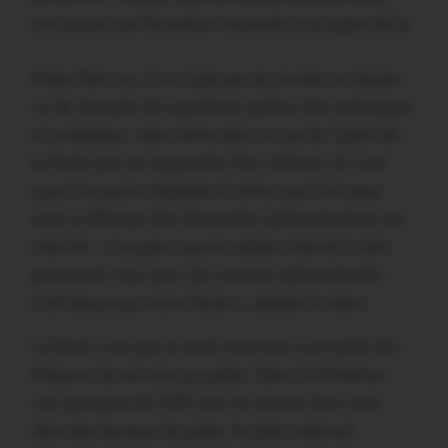
ont assuré une formation
minimale à cet agent de la
Poste. Bien sur, il ne s’agit pas de monter un dossier
ou de résoudre des questions parfois très techniques
et complexes, mais même dans ce cas là, l’agent de
la Poste peut se rapprocher d’un référent. Et c’est
aussi l’occasion d’apaiser le stress que l’ont peut
avoir à effectuer des démarches administratives sur
internet. « Les gens savent utiliser internet à titre
personnel, mais pour des services administratifs,
c’est beaucoup moins facile », atteste le maire.
La Poste n’est pas la seule structure à accueillir des
Maisons de services au public. Dans le Morbihan
une quinzaine de MSP sont en service dont trois
dans des bureaux de poste. Au plan national,