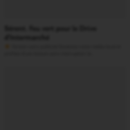
Sérent. Feu vert pour le Drive
d’Intermarché
Version sans publicité Soutenez notre média local et
profitez d’une lecture sans interruption Je…