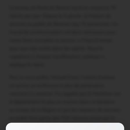
Le bureau de Poste de Sérent reçoit en moyenne 70
clients par jour. Depuis le 4 janvier, la Maison de
services au public de Sérenta reçu 15 personnes. Un
travail de communication est donc nécessaire pour
mieux faire connaître ce service. « Il faut le temps
pour que cela rentre dans les esprits. Nous le
rappelons à chaque manifestation publique »,
explique le maire.
Pour le sous-préfet, Mickaël Doré, l’intérêt d’utiliser
ce service se renforcera si plus de partenaires
viennent s’y associer. Il a rappelé que le Morbihan est
le département le plus en avance dans ce domaine
au niveau de la Région et que les maisons de services
au public font partie des 104 mesures prises par le
gouvernement en faveur de la ruralité. Une action qui