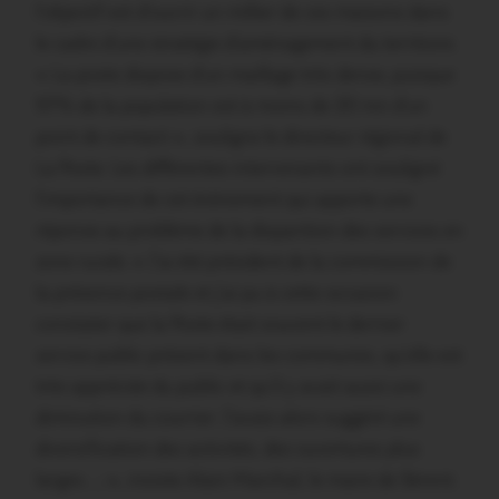
l’objectif est d’ouvrir un millier de ces maisons dans
le cadre d’une stratégie d’aménagement du territoire.
« La poste dispose d’un maillage très dense, puisque
97% de la population est à moins de 20 mn d’un
point de contact », souligne le directeur régional de
La Poste. Les différentes intervenants ont souligné
l’importance de cet évènement qui apporte une
réponse au problème de la disparition des services en
zone rurale. « J’ai été président de la commission de
la présence postale et j’ai pu à cette occasion
constater que la Poste était souvent le dernier
service public présent dans les communes, qu’elle est
très appréciée du public et qu’il y avait aussi une
diminution du courrier. J’avais alors suggéré une
diversification des activités, des ouvertures plus
larges…; », insiste Alain Marchal, le maire de Sérent.