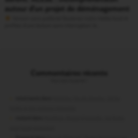
autour d’un projet de déménagement
Version sans publicité Soutenez notre média local et
profitez d’une lecture sans interruption Je…
Commentaires récents
Vous avez la parole !
missiriacois dans
Missiriac. Feu de chaume : 24 ha
brûlés et des maisons menacées
motard dans
Morbihan. Risque d’incendie : les forêts
sous haute protection