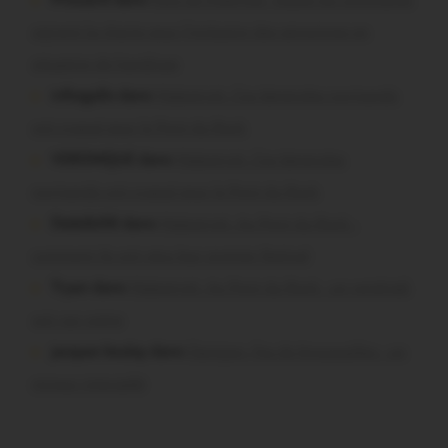
Pressard dans
Pays de Ploërmel. Toutes les communes
signent la charte pour l’inclusion des personnes en
situation de handicap
infosgallo dans
Malestroit. Ces bénévoles normands
ont craqué pour le Pont du Rock
VERONIQUE dans
Malestroit. Ces bénévoles
normands ont craqué pour le Pont du Rock
Dedelle56 dans
Malestroit. Au Pont du Rock :
comment ils ont vécu leur premier festival
Tryan dans
Malestroit. Au Pont du Rock : un vendredi
soir sur scène
jacques boulay dans
Damgan. Feu de broussailles : un
mineur interpellé