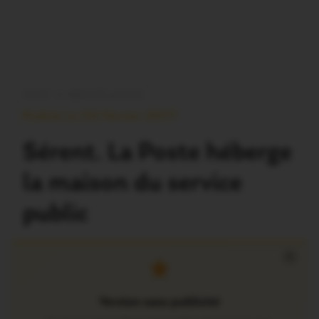
OUST À BROCÉLIANDE
Publié Le 24 Février 2017
Sérent. La Poste héberge
la maison du service
public
×
Version sans publicité