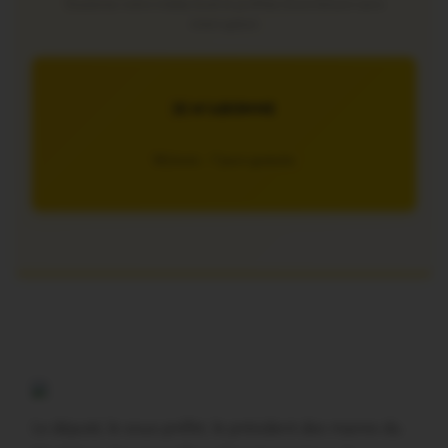
Soutenez notre média local et profitez d’une lecture sans
interruption
JE M’ABONNE
5€/mois – 7 jours gratuits
Le député, le sous-préfet, le président des maires du