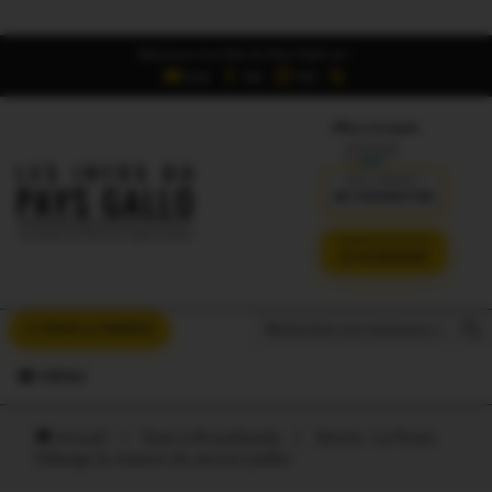
Retrouvez Les Infos du Pays Gallo sur :
6,5K
16K
700
Offres d'emploi
DÉJÀ ABONNÉ ?
SE CONNECTER
VERSION SANS PUB
JE M'ABONNE
Search But
Search
À VOUS LA PAROLE
for:
MENU
Accueil
/
Oust à Brocéliande
/
Sérent. La Poste
héberge la maison du service public