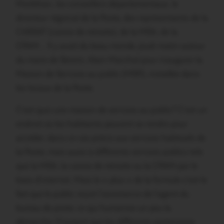
Morbihan, les conseillers départementaux, le
directeur régional de la Poste, des représentants de la
CARSAT (caisse de retraite), de la MSA, de la
CPAM… Il y avait du beau monde, jeudi matin autour
du maire de Sérent, Alain Marchal pour inaugurer la
Maison de Services au public (MSP), installée dans
les locaux de la Poste.
C’est quoi une maison de services au public? C’est un
endroit où les habitants peuvent se rendre pour
accéder, dans ce cas précis aux services habituels de
la Poste, mais aussi à différents services publics tels
que la MSA, la caisse de retraite ou la CPAM par le
biais d’internet. Mais le « plus » de la formule c’est le
fait que le public reçoit l’assistance de l’agent du
bureau de poste, ce qui humanise un peu la
démarche. D’autant que les différents partenaires