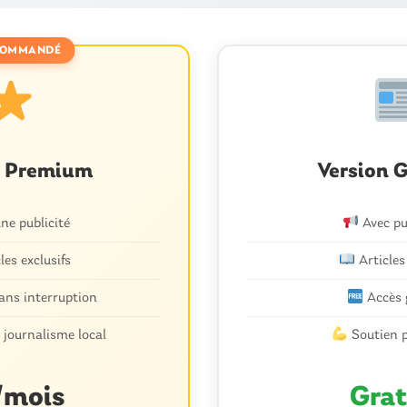
HAMP
PLESCOP
OMMANDÉ
n Premium
Version G
 commentaire
il ne sera pas publiée.
Les champs obligatoires sont indiqués avec
*
e publicité
Avec pu
les exclusifs
Articles
ans interruption
Accès 
 journalisme local
Soutien p
/mois
Grat