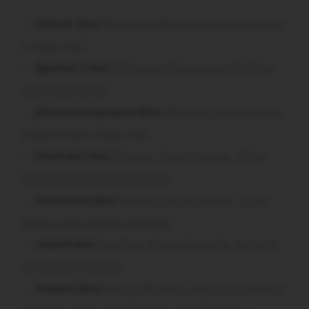
Chevrier dans
Malestroit. Mais pourquoi le bief se vide-
t-il aussi vite?
Question ? dans
Malestroit. Mais pourquoi le bief se
vide-t-il aussi vite?
poisson tout puissant dans
Malestroit. Mais pourquoi
le bief se vide-t-il aussi vite?
missiriakoi dans
Missiriac. Feu de chaume : 24 ha
brûlés et des maisons menacées
missiriacois dans
Missiriac. Feu de chaume : 24 ha
brûlés et des maisons menacées
motard dans
Morbihan. Risque d’incendie : les forêts
sous haute protection
Pressard dans
Pays de Ploërmel. Toutes les communes