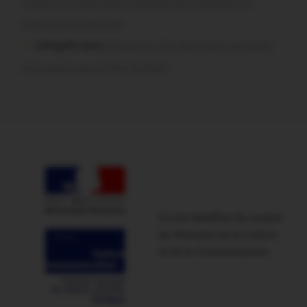
signent la charte pour l’inclusion des personnes en
situation de handicap
infosgallo dans
Malestroit. Ces bénévoles normands
ont craqué pour le Pont du Rock
Ce site bénéficie du soutien
du Ministère de la Culture
et de la Communication