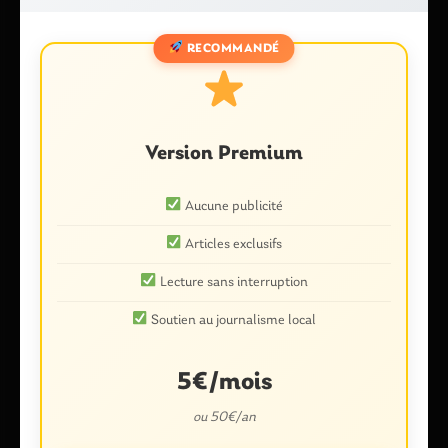
Votre adresse e-mail ne sera pas publiée.
Les champs
obligatoires sont indiqués avec
*
RECOMMANDÉ
Commentaire
*
Version Premium
Aucune publicité
Articles exclusifs
Lecture sans interruption
Nom
*
Soutien au journalisme local
5€/mois
E-mail
*
ou 50€/an