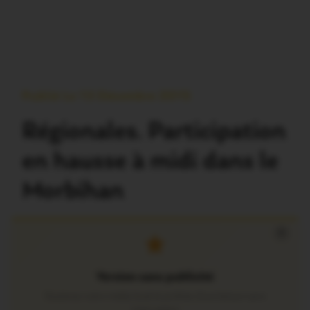
Publié Le 13 Décembre 2015
Régionales. Participation
en hausse à midi dans le
Morbihan
×
Version sans publicité
Soutenez notre média local et profitez d’une lecture sans