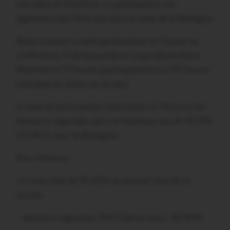
tour dans le Morbihan. La participation est
également plus forte que dans le reste de la Bretagne.
Reste à savoir si cette participation en hausse se
confirme au fil de la journée et à qui elle profitera.
Réponses à 17 heures (participation) et à 20 heures
(résultats en direct sur le site).
Le taux de participation (estimation à 12h) pour les
élections régionales dans le Morbihan est de 19,79%
(15,95 % pour la Bretagne).
Pour mémoire :
-Ce taux était de 16.63% au premier tour de ce
scrutin.
– élections régionales 2010 (2ème tour) : 20.90%