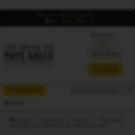
Retrouvez Les Infos du Pays Gallo sur :
6,5K
16K
700
Offres d'emploi
DÉJÀ ABONNÉ ?
SE CONNECTER
VERSION SANS PUB
JE M'ABONNE
Search But
Search
À VOUS LA PAROLE
for:
MENU
Accueil
/
Thématiques
/
Politique
/
Régionales.
Participation en hausse à midi dans le Morbihan