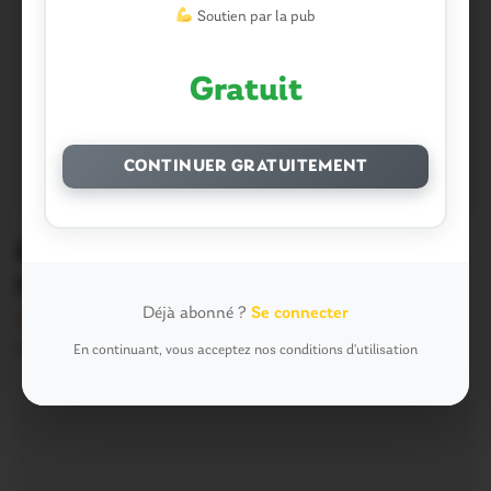
Soutien par la pub
Gratuit
CONTINUER GRATUITEMENT
Régionales. La participation à 17
heures
Déjà abonné ?
Se connecter
Version sans publicité Soutenez notre média local et
profitez d’une lecture sans interruption Je…
En continuant, vous acceptez nos conditions d'utilisation