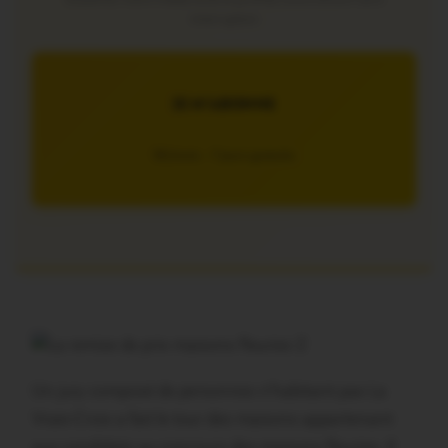
interruption
JE M’ABONNE
5€/mois – 7 jours gratuits
Un jury composé de personnes n’habitant pas La
Vraie-Croix a fait le tour des maisons appartenant
aux candidats au concours des maisons fleuries. Il