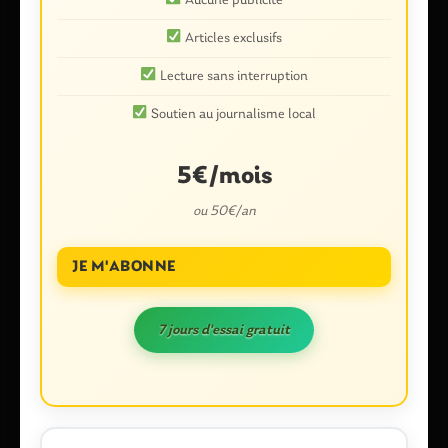
Aucune publicité
Articles exclusifs
Lecture sans interruption
Soutien au journalisme local
Nom
*
5€/mois
ou 50€/an
E-mail
*
JE M'ABONNE
7 jours d'essai gratuit
Enregistrer mon nom, mon e-mail et mon site dans le
navigateur pour mon prochain commentaire.