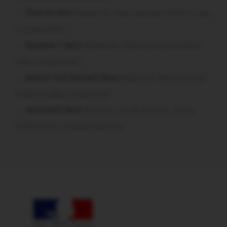
Chevrier dans
Malestroit. Mais pourquoi le bief se vide-
t-il aussi vite?
Question ? dans
Malestroit. Mais pourquoi le bief se
vide-t-il aussi vite?
poisson tout puissant dans
Malestroit. Mais pourquoi
le bief se vide-t-il aussi vite?
missiriakoi dans
Missiriac. Feu de chaume : 24 ha
brûlés et des maisons menacées