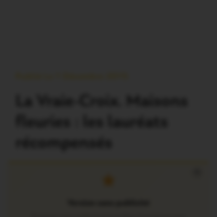
Publié Le 1 Décembre 2015
La Vraie-Croix. Maisons
fleuries : les lauréats
récompensés
×
Version sans publicité
Soutenez notre média local et profitez d’une lecture sans