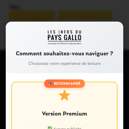
Tags :
LA VRAIE-CROIX
MAISONS FLEURIES
REMISE DE PRIX
Comment souhaitez-vous naviguer ?
Choisissez votre expérience de lecture
Laisser un commentaire
Votre adresse e-mail ne sera pas publiée.
Les champs
RECOMMANDÉ
obligatoires sont indiqués avec
*
Commentaire
*
Version Premium