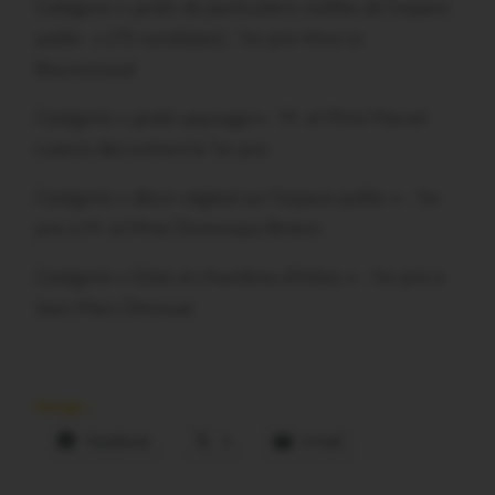
Catégorie « jardin de particuliers visibles de l’espace
public » (15 candidats) : 1er prix Irène Le
Bourscicaud
Catégorie « jardin paysager» : M. et Mme Marcel
Lozevis décrochent le 1er prix
Catégorie « décor végétal sur l’espace public » : 1er
prix à M. et Mme Dominique Breton
Catégorie « Gites et chambres d’hôtes » : 1er prix à
Jean-Marc Denoual
Partager :
Facebook
X
E-mail