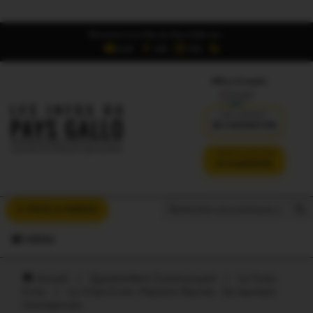
Retrouvez Les Infos du Pays Gallo sur :
6,5K
16K
700
Offres d'emploi
DÉJÀ ABONNÉ ?
SE CONNECTER
VERSION SANS PUB
JE M'ABONNE
Search But
Search
À VOUS LA PAROLE
for:
MENU
Accueil
/
Questembert Communauté
/
La Vraie-
Croix
/
La Vraie-Croix. Maisons fleuries : les lauréats
récompensés