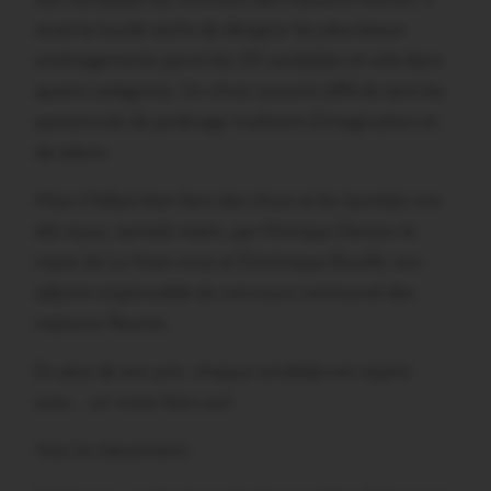
avait la lourde tache de désigner les plus beaux
aménagements parmi les 23 candidats et cela dans
quatre catégories. Un choix souvent difficile tant les
passionnés de jardinage rivalisent d’imagination et
de talent.
Mais il fallait bien faire des choix et les lauréats ont
été reçus, samedi matin, par Monique Danion le
maire de La Vraie-croix et Dominique Rouillé, son
adjoint responsable du concours communal des
maisons fleuries.
En plus de son prix, chaque candidat est reparti
avec… un rosier bien sur!
Voici le classement :