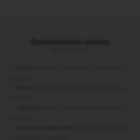
Commentaires récents
Vous avez la parole !
Plo dans
Malestroit. Mais pourquoi le bief se vide-t-il
aussi vite?
Plo dans
Malestroit. Mais pourquoi le bief se vide-t-il
aussi vite?
roger dans
Malestroit. Mais pourquoi le bief se vide-t-il
aussi vite?
poisson tout puissant dans
Malestroit. Mais pourquoi
le bief se vide-t-il aussi vite?