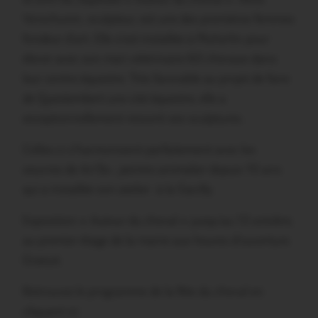
Verschuren, sculpteur, est une des premières femmes
fondeur d’art. Elle s’est installée à Pluherlin pour
élever avec son mari vétérinaire 60 chevaux dans
leur centre équestre. Très favorable au projet de faire
de Questembert une cité équestre, elle a
exceptionnellement ressorti ses sculptures.
Celles-ci s’harmonisent parfaitement avec les
oeuvres de An’So-, peintre animalier depuis 10 ans
qui a installée son atelier à la Gacilly.
Exposition « Autour du cheval » jusqu’au 12 octobre,
au premier étage de la mairie aux heures d’ouverture.
Gratuit.
Retrouvez le programme de la fête du cheval en
cliquant ici