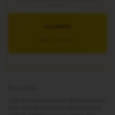
interruption
JE M’ABONNE
5€/mois – 7 jours gratuits
La fête du cheval est désormais officiellement lancée
par le vernissage de l’exposition d’Aline Verschuren
et d’An’So, baptisée « Autour du cheval ». Aline