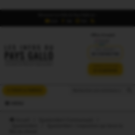
Retrouvez Les Infos du Pays Gallo sur :
6,5K
16K
700
Offres d'emploi
DÉJÀ ABONNÉ ?
SE CONNECTER
VERSION SANS PUB
JE M'ABONNE
Search But
Search
À VOUS LA PAROLE
for:
MENU
Accueil
/
Questembert Communauté
/
Questembert
/
Questembert. L’exposition qui lance la
fête du cheval