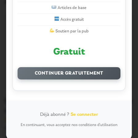
Articles similaires
Articles de base
Accès gratuit
Soutien par la pub
Gratuit
CONTINUER GRATUITEMENT
Questembert. Cité équestre : « la fête
du cheval sera un acte fondateur »
Déjà abonné ?
Se connecter
Version sans publicité Soutenez notre média local et
En continuant, vous acceptez nos conditions d'utilisation
profitez d’une lecture sans interruption Je…