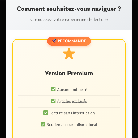
Comment souhaitez-vous naviguer ?
Choisissez votre expérience de lecture
Laisser un commentaire
Votre adresse e-mail ne sera pas publiée.
Les champs
obligatoires sont indiqués avec
*
RECOMMANDÉ
Commentaire
*
Version Premium
Aucune publicité
Articles exclusifs
Lecture sans interruption
Soutien au journalisme local
Nom
*