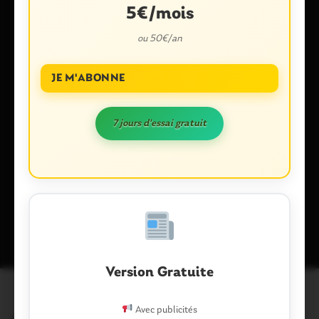
5€/mois
E-mail
*
ou 50€/an
JE M'ABONNE
Enregistrer mon nom, mon e-mail et mon site dans le
7 jours d'essai gratuit
navigateur pour mon prochain commentaire.
Ce site utilise Akismet pour réduire les indésirables.
En savoir plus
sur la façon dont les données de vos commentaires sont traitées
.
Version Gratuite
Avec publicités