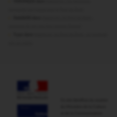
VERONIQUE dans
Malestroit. Ces bénévoles
normands ont craqué pour le Pont du Rock
Dedelle56 dans
Malestroit. Au Pont du Rock :
comment ils ont vécu leur premier festival
Tryan dans
Malestroit. Au Pont du Rock : un vendredi
soir sur scène
Ce site bénéficie du soutien
du Ministère de la Culture
et de la Communication