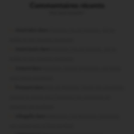
Commentaires récents
Vous avez la parole !
missiriakoi dans
Missiriac. Feu de chaume : 24 ha
brûlés et des maisons menacées
missiriacois dans
Missiriac. Feu de chaume : 24 ha
brûlés et des maisons menacées
motard dans
Morbihan. Risque d’incendie : les forêts
sous haute protection
Pressard dans
Pays de Ploërmel. Toutes les communes
signent la charte pour l’inclusion des personnes en
situation de handicap
infosgallo dans
Malestroit. Ces bénévoles normands
ont craqué pour le Pont du Rock