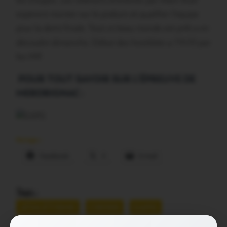
les troupes. Les vétérans emmenés par Alain Ruel
espèrent monter sur le podium et qualifier l’équipe
pour la demi-finale. Tout ce beau monde est prêt a en
découdre dimanche. Début des hostilités a 11h10 par
les MIF.
POUR TOUT SAVOIR SUR L’ÉPREUVE DE
MERDRIGNAC :
Partager :
Facebook
X
E-mail
Tags :
ATHLÉTISME
CROSS
EAPG
PLOERMEL
QUESTEMBERT