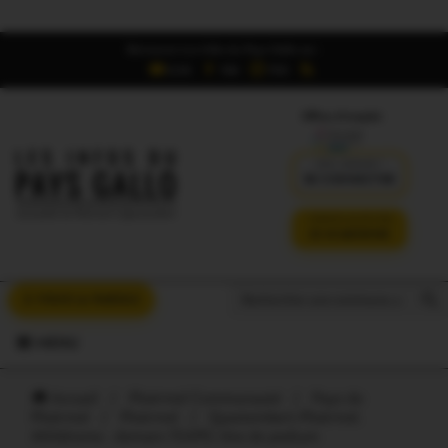
Retrouvez Les Infos du Pays Gallo sur :
6,5K
16K
700
Offres d'emploi
DÉJÀ ABONNÉ ?
SE CONNECTER
VERSION SANS PUB
JE M'ABONNE
Search But
Search
À VOUS LA PAROLE
for:
MENU
Accueil
/
Ploërmel Communauté
/
Pays de
Ploërmel
/
Ploërmel
/
Questembert-Ploërmel.
Athlétisme : demain l’EAPG rêve de podium