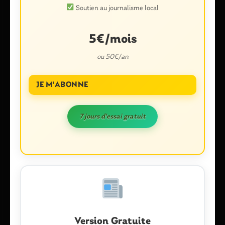
Soutien au journalisme local
Nom
*
5€/mois
ou 50€/an
E-mail
*
JE M'ABONNE
7 jours d'essai gratuit
Enregistrer mon nom, mon e-mail et mon site dans le
navigateur pour mon prochain commentaire.
Ce site utilise Akismet pour réduire les indésirables.
En savoir plus
sur la façon dont les données de vos commentaires sont traitées
.
Version Gratuite