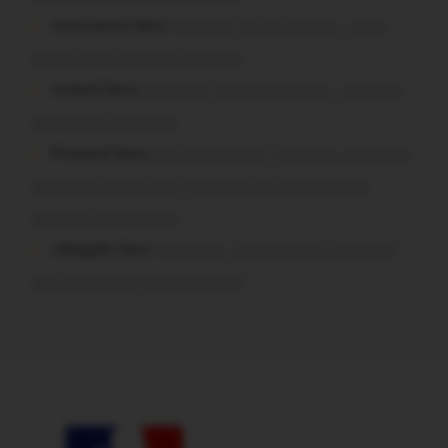
missiriacois dans
Missiriac. Feu de chaume : 24 ha
brûlés et des maisons menacées
motard dans
Morbihan. Risque d’incendie : les forêts
sous haute protection
Pressard dans
Pays de Ploërmel. Toutes les communes
signent la charte pour l’inclusion des personnes en
situation de handicap
infosgallo dans
Malestroit. Ces bénévoles normands
ont craqué pour le Pont du Rock