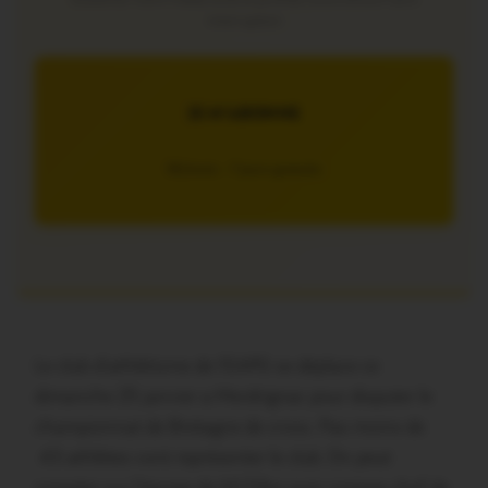
interruption
JE M’ABONNE
5€/mois – 7 jours gratuits
Le club d’athlétisme de l’EAPG se déplace ce
dimanche 25 janvier a Merdrignac pour disputer le
championnat de Bretagne de cross. Pas moins de
43 athlètes vont représenter le club. On peut