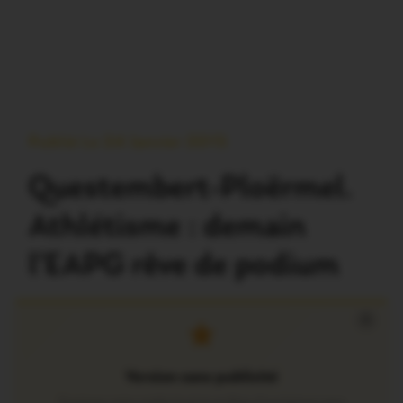
Publié Le 24 Janvier 2015
Questembert-Ploërmel.
Athlétisme : demain
l’EAPG rêve de podium
×
Version sans publicité
Soutenez notre média local et profitez d’une lecture sans