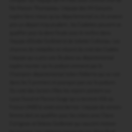
compter sur l’équipe de MI Filles avec comme chef de
file Manon Thomazeau. L’équipe des MI Garçons
espère faire mieux qu’au départemental ou ils avaient
pris un départ trop prudent , les Cadettes peuvent se
qualifier pour la demi finale avec le renfort dans
l’équipe d’Elodie Guillotel et de Juliette Collineau. Les
chances de médailles se situent du coté des Cadets.
L’équipe qui a pris une 2è place au départemental
espère monter sur le podium emmené par le
Champion départemental Julien Pallierne qui se voit
dans les 5 premiers et pourquoi pas sur le podium.
Du coté des Juniors filles les espoirs portent sur
Lucie Duval et Florine Guigo qui a terminé 42è au
France UNSS le week-end dernier. L’équipe de seniors
femme doit se qualifier pour les inters avec Claire
Corrignan et Solene Guillemet qui sauront motiver