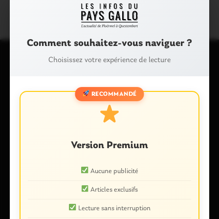
Comment souhaitez-vous naviguer ?
Choisissez votre expérience de lecture
Laisser un commentaire
Votre adresse e-mail ne sera pas publiée.
Les champs
RECOMMANDÉ
obligatoires sont indiqués avec
*
Commentaire
*
Version Premium
Aucune publicité
Articles exclusifs
Lecture sans interruption