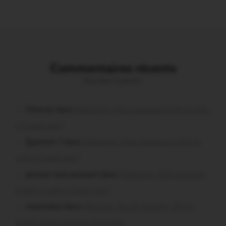
Commentaires récents
Vous avez la parole !
Chevrier dans
Malestroit. Mais pourquoi le bief se vide-
t-il aussi vite?
Question ? dans
Malestroit. Mais pourquoi le bief se
vide-t-il aussi vite?
poisson tout puissant dans
Malestroit. Mais pourquoi
le bief se vide-t-il aussi vite?
missiriakoi dans
Missiriac. Feu de chaume : 24 ha
brûlés et des maisons menacées