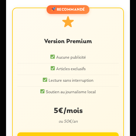
RECOMMANDÉ
Nom
*
Version Premium
E-mail
*
Aucune publicité
Articles exclusifs
Lecture sans interruption
Enregistrer mon nom, mon e-mail et mon site dans le
Soutien au journalisme local
navigateur pour mon prochain commentaire.
5€/mois
ou 50€/an
Ce site utilise Akismet pour réduire les indésirables.
En savoir plus
sur la façon dont les données de vos commentaires sont traitées
.