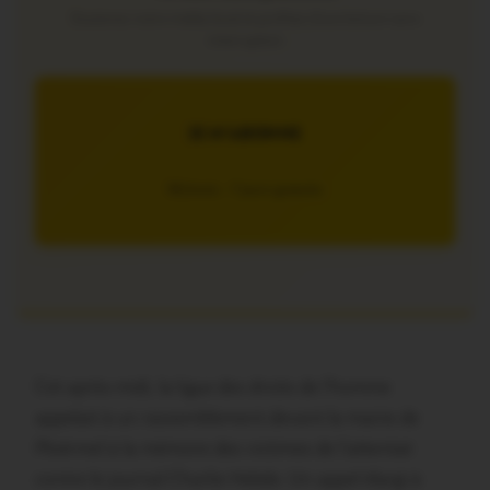
Soutenez notre média local et profitez d’une lecture sans
interruption
JE M’ABONNE
5€/mois – 7 jours gratuits
Cet après-midi, la ligue des droits de l’homme
appelait à un rassemblement devant la mairie de
Ploërmel à la mémoire des victimes de l’attentat
contre le journal Charlie Hebdo. Un appel élargi à