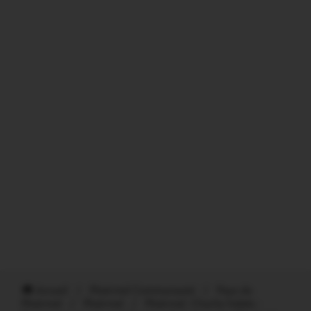
Accueil
/
Ploërmel Communauté
/
Pays de
Ploërmel
/
Ploërmel
/
Ploërmel. Charlie hebdo :