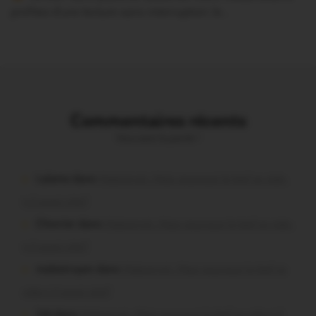
profitez d’une lecture sans interruption Je…
Commentaires récents
Vous avez la parole !
Lalame dans
Malestroit. Mais pourquoi le bief se vide-
t-il aussi vite?
Chevrier dans
Malestroit. Mais pourquoi le bief se vide-
t-il aussi vite?
malestroyen dans
Malestroit. Mais pourquoi le bief se
vide-t-il aussi vite?
Job dans
Malestroit. Mais pourquoi le bief se vide-t-il