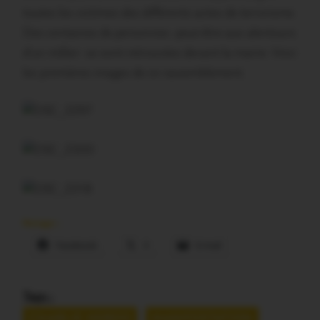
toutes les victimes des différents actes de terrorisme.
Des centaines de personnes -peut-être aux alentours
d’un millier- se sont retrouvées devant la mairie. Voici
les premières images de ce rassemblement.
Partager :
Facebook
X
E-mail
Tags :
CHARLIE HEBDO
MANIFESTATION