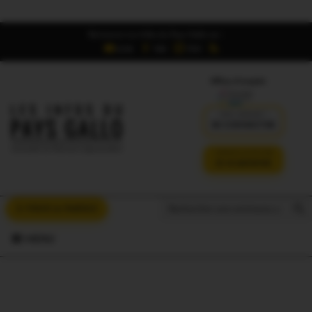
Retrouvez Les Infos du Pays Gallo sur :
6,5K
16K
700
Offres d'emploi
DÉJÀ ABONNÉ ?
SE CONNECTER
VERSION SANS PUB
JE M'ABONNE
Search But
Search
À VOUS LA PAROLE
for:
MENU