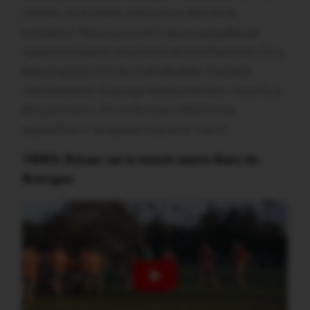
victoire, on la prend, mais je suis déçu de la
prestation. Nous avons été méconnaissable par
rapport à d’autres rencontres et c’est frustrant. On a
beaucoup joué sur des individualités. Pourtant,
collectivement, le groupe fonctionne bien, mais il y a
des jours sans. On va dire que c’était le cas
aujourd’hui », analysait-il après le match.
VIDEO: Retour sur le match contre Bain-de-
Bretagne