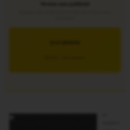
Version sans publicité
Soutenez notre média local et profitez d’une lecture sans
interruption
JE M’ABONNE
5€/mois – 7 jours gratuits
Le
suspens
L’équipe du RCBO avant le coup d’envoi