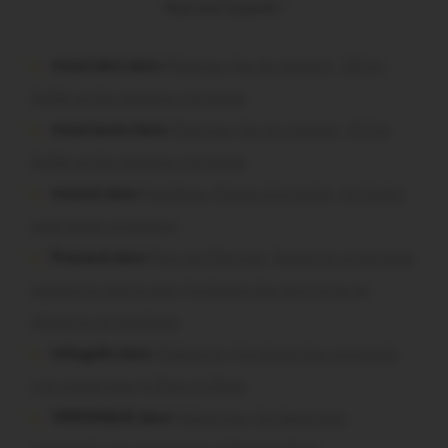
Vous avez la parole !
missiriakoi dans
Missiriac. Feu de chaume : 24 ha
brûlés et des maisons menacées
missiriacois dans
Missiriac. Feu de chaume : 24 ha
brûlés et des maisons menacées
motard dans
Morbihan. Risque d’incendie : les forêts
sous haute protection
Pressard dans
Pays de Ploërmel. Toutes les communes
signent la charte pour l’inclusion des personnes en
situation de handicap
infosgallo dans
Malestroit. Ces bénévoles normands
ont craqué pour le Pont du Rock
VERONIQUE dans
Malestroit. Ces bénévoles