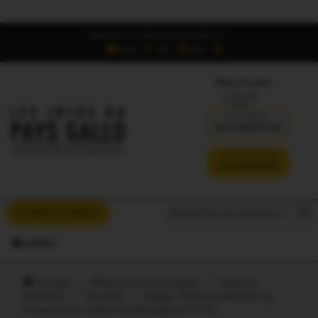
Retrouvez Les Infos du Pays Gallo sur :
6,5K
16K
700
Offres d'emploi
DÉJÀ ABONNÉ ?
SE CONNECTER
VERSION SANS PUB
JE M'ABONNE
Search But
Search
À VOUS LA PAROLE
for:
MENU
Accueil
/
Ploërmel Communauté
/
Pays de
Ploërmel
/
Gourhel
/
Rugby. Ploërmel-Malestroit
s’impose face à Bain-de-Bretagne (13-10)