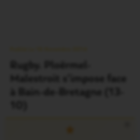
Publié Le 16 Novembre 2014
Rugby. Ploërmel-
Malestroit s’impose face
à Bain-de-Bretagne (13-
10)
×