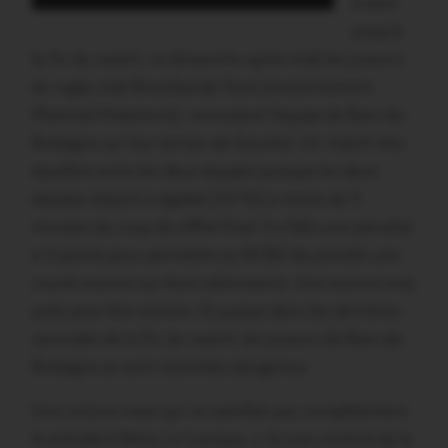
a duré
jusqu’à
la fin du match. ce dimanche après-midi les joueurs
du rugby club Brocéliande Oust (anciennement
Ploërmel-Malestroit) recevaient l’équipe de Bain-de-
Bretagne sur leur terrain de Gourhel. Un match très
équilibré entre les deux équipes puisque les deux
équipes étaient à égalité (10-10) à moins de 5
minutes du coup de sifflet final. Il a fallu une pénalité
à 3 points pour permettre au RCBO de prendre une
courte avance sur leurs adversaires. Une avance trop
juste pour être sereins. Et jusque dans les dernières
secondes de la fin du match, les joueurs de Bain-de-
Bretagne se sont montrées dangereux.
Une victoire mais qui ne satisfait pas complètement
le président Rémy Le Lausque. « Je suis content de la