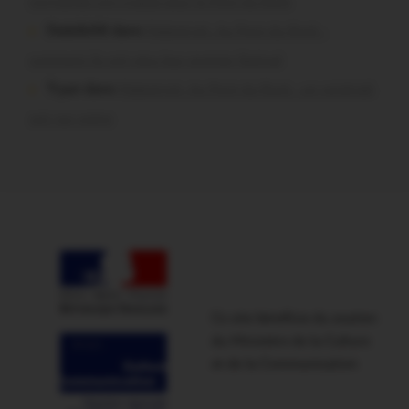
normands ont craqué pour le Pont du Rock
Dedelle56 dans
Malestroit. Au Pont du Rock :
comment ils ont vécu leur premier festival
Tryan dans
Malestroit. Au Pont du Rock : un vendredi
soir sur scène
Ce site bénéficie du soutien
du Ministère de la Culture
et de la Communication