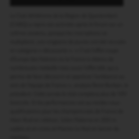
de roues
Le Club Athlétisme de la Région de Questembert
(CARQ) a repris ses activités après le forum sur un
rythme soutenu, puisque les inscriptions se
multiplient, une vingtaine de jeunes ont été recrutés
en catégorie « découverte ». « C’est l’effet coupe
d’Europe des Nations où la France à obtenu de
nombreuses médaille mais aussi l’effet télé, qui a
permis de faire découvrir et apprécier l’ambiance au
sein de l’équipe de France », analyse René Burban, le
président. Cette année le club comptera plus de 100
licenciés. Et les performances sot au rendez-vous :
qualifications pour les championnats de France de
Alain Ruel en vétéran, Julien Palierne en 200 m
cadets et en cross et Marion Le Nué en lancer du
marteau.