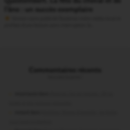
Questembert. La fête du cheval et de
l’âne : un succès exemplaire
Version sans publicité Soutenez notre média local et
profitez d’une lecture sans interruption Je…
Commentaires récents
Vous avez la parole !
missiriacois dans
Missiriac. Feu de chaume : 24 ha
brûlés et des maisons menacées
motard dans
Morbihan. Risque d’incendie : les forêts
sous haute protection