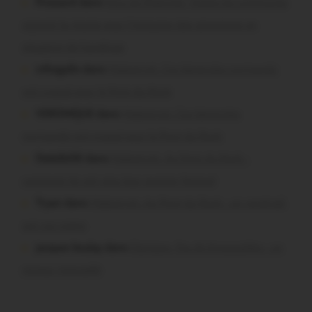
Pressard dans
Pays de Ploërmel. Toutes les communes
signent la charte pour l’inclusion des personnes en
situation de handicap
infosgallo dans
Malestroit. Ces bénévoles normands
ont craqué pour le Pont du Rock
VERONIQUE dans
Malestroit. Ces bénévoles
normands ont craqué pour le Pont du Rock
Dedelle56 dans
Malestroit. Au Pont du Rock :
comment ils ont vécu leur premier festival
Tryan dans
Malestroit. Au Pont du Rock : un vendredi
soir sur scène
jacques boulay dans
Damgan. Feu de broussailles : un
mineur interpellé