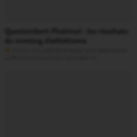
Questembert-Ploërmel : les résultats
du meeting d’athlétisme
Version sans publicité Soutenez notre média local et
profitez d’une lecture sans interruption Je…