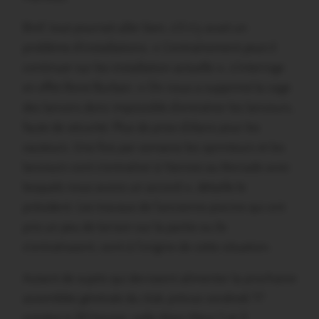
Bref, tout pourrait aller bien, s’il n’y avait un
problème d’installations. « L’entraînement peut-il
continuer sur les installation actuelle », s’interroge
en effet René Burban. « On nous a supprimé la cage
des lancers donc impossible d’entraîner les lanceurs,
faute de sécurité. Plus de prise d’élans pour les
sauteurs. Une fois par semaine les sprinteurs et les
lanceurs vont s’entraîner à Vannes au Kercado avec
lesquels nous avons un accord », détaille le
président. Les travaux de l’ancienne piscine qui ont
pris un peu de terrain sur la partie ou ils
s’entraînaient, sont à l’origine de cette situation.
Autant de sujets qui devraient alimenter la prochaine
assemblée générale du club, prévue vendredi 17
octobre à 20 heures, salle Alain Meur 1 et 2.