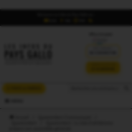
Retrouvez Les Infos du Pays Gallo sur :
6,5K
16K
700
Offres d'emploi
DÉJÀ ABONNÉ ?
SE CONNECTER
VERSION SANS PUB
JE M'ABONNE
Search But
Search
À VOUS LA PAROLE
for:
MENU
Accueil
/
Questembert Communauté
/
Questembert
/
Questembert. Le club d’athlétisme
prépare son assemblée générale