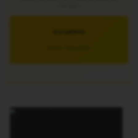
interruption
JE M’ABONNE
5€/mois – 7 jours gratuits
Pour le CARQ, c’est une rentrée sus les chapeaux