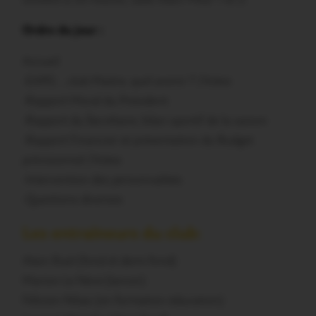
Ordre du jour :
Accueil
-EAPG …club Maitre, quel avenir ? /Votes
-Rapport Moral du Président
-Rapport du Secrétaire, bilan sportif de la saison
-Rapport Financier et présentation du Budget
prévisionnel /Votes
-Intervention des personnalités
-Questions diverses
Les entraîneurs du club:
Alain Ruel (fond et demi-fond)
Marion Le Névé (lancer)
Félicien Nilias (en formation éducation)