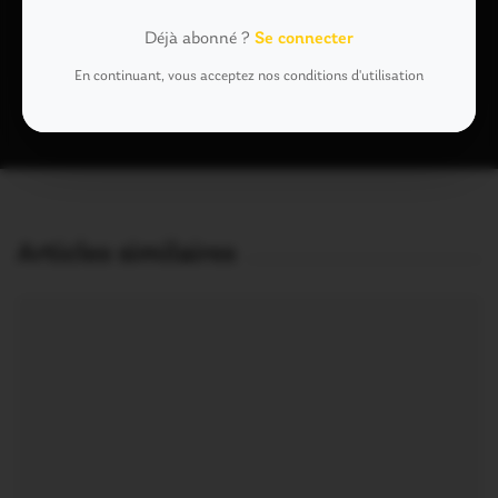
Déjà abonné ?
Se connecter
Ce site utilise Akismet pour réduire les indésirables.
En savoir plus
En continuant, vous acceptez nos conditions d'utilisation
sur la façon dont les données de vos commentaires sont traitées
.
Articles similaires