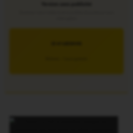
Version sans publicité
Soutenez notre média local et profitez d’une lecture sans
interruption
JE M’ABONNE
5€/mois – 7 jours gratuits