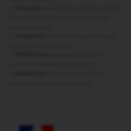
Pressard dans
Pays de Ploërmel. Toutes les communes
signent la charte pour l’inclusion des personnes en
situation de handicap
infosgallo dans
Malestroit. Ces bénévoles normands
ont craqué pour le Pont du Rock
VERONIQUE dans
Malestroit. Ces bénévoles
normands ont craqué pour le Pont du Rock
Dedelle56 dans
Malestroit. Au Pont du Rock :
comment ils ont vécu leur premier festival