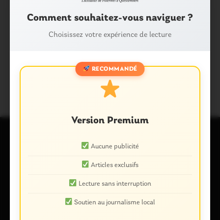
Facebook
X
E-mail
Comment souhaitez-vous naviguer ?
Choisissez votre expérience de lecture
Tags :
FOOTBALL
LES INFOS DU PAYS GALLO
RECOMMANDÉ
MORBIHAN
SPORT
Version Premium
Aucune publicité
Laisser un commentaire
Articles exclusifs
Votre adresse e-mail ne sera pas publiée.
Les champs
obligatoires sont indiqués avec
*
Lecture sans interruption
Commentaire
*
Soutien au journalisme local