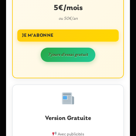
5€/mois
ou 50€/an
JE M'ABONNE
7 jours d'essai gratuit
Nom
*
E-mail
*
Version Gratuite
Enregistrer mon nom, mon e-mail et mon site dans le
navigateur pour mon prochain commentaire.
Avec publicités