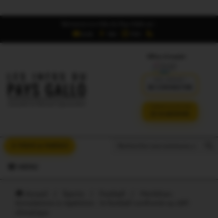
Retrouvez Les Infos du Pays Gallo sur :
6,5K
16K
700
Offres d'emploi
DÉJÀ ABONNÉ ?
SE CONNECTER
VERSION SANS PUB
JE M'ABONNE
Search But
Search
À VOUS LA PAROLE
for:
MENU
Accueil
/
Sports
/
Football
/
Morbihan.
Annulations à répétition : le football confronté au défi
climatique