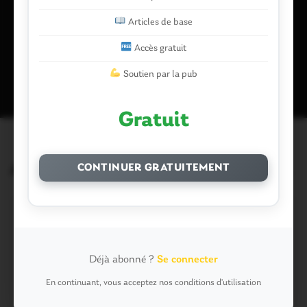
Articles de base
Accès gratuit
Ce site utilise Akismet pour réduire les indésirables.
En savoir plus
sur la façon dont les données de vos commentaires sont traitées
.
Soutien par la pub
Gratuit
Articles similaires
CONTINUER GRATUITEMENT
Déjà abonné ?
Se connecter
En continuant, vous acceptez nos conditions d'utilisation