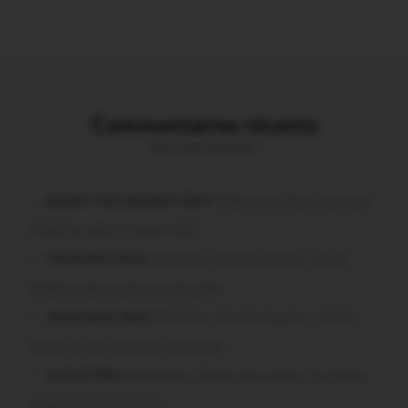
Commentaires récents
Vous avez la parole !
poisson tout puissant dans
Malestroit. Mais pourquoi
le bief se vide-t-il aussi vite?
missiriakoi dans
Missiriac. Feu de chaume : 24 ha
brûlés et des maisons menacées
missiriacois dans
Missiriac. Feu de chaume : 24 ha
brûlés et des maisons menacées
motard dans
Morbihan. Risque d’incendie : les forêts
sous haute protection