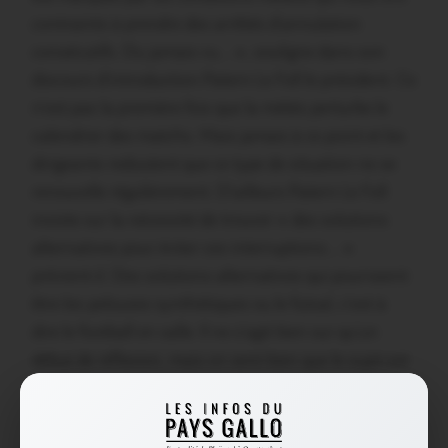
contraints à prendre des arrêtés d’annulation
consécutifs. Du jamais vu… », souligne dans son
discours d’introduction Patern Le Foll le président. Ce
n’est pas la première fois que la météo perturbe le
calendrier des matchs. Mais jamais à ce point et les
dirigeants redoutent que ce type de situation ne se
renouvelle régulièrement. D’ailleurs Patern Le Foll
insiste sur la nécessité de trouver « des solutions
alternatives pour éviter ces interruptions… »
prévient-il. Des solutions alternatives qui pourraient
être les pelouses synthétiques ou le futsal, c’est à
dire le football en salle. Il ne s’agit bien sur qu’un
début de réflexion, mais on sent bien que le sujet est
particulièrement épineux.
Partager :