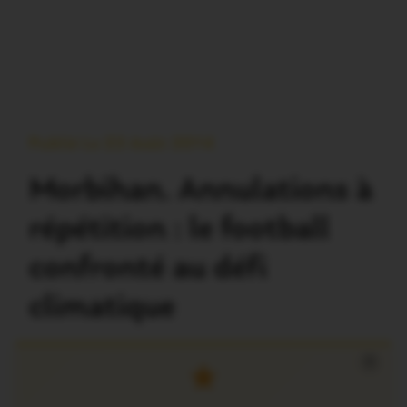
Publié Le 23 Août 2014
Morbihan. Annulations à
répétition : le football
confronté au défi
climatique
×