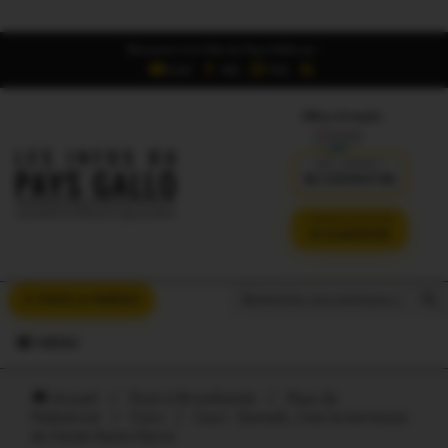
Retrouvez Les Infos du Pays Gallo sur :
6,5K
16K
700
Offres d'emploi
DÉJÀ ABONNÉ ?
SE CONNECTER
VERSION SANS PUB
JE M'ABONNE
Search But
Search
À VOUS LA PAROLE
for:
MENU
Accueil
/
Oust à Brocéliande
/
Pays de
Malestroit
/
Caro
/
Caro : Samedi, c’est la kermesse
de l’école Saint-Hervé