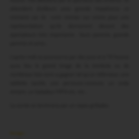
heures. Elle débutera par le spectacle des enfants. Ils
attendent d’ailleurs avec grande impatience ce
moment car ils vont monter sur scène pour une
représentation qu’ils donneront devant des
spectateurs très importants : leurs parents, grands
parents et amis…
L’après midi se poursuivra par des jeux et à 19 heures
aura lieu le grand tirage de la tombola ou de
nombreux lots sont a gagner tel qu’un téléviseur, une
tablette tactile, une perceuse-visseuse, un soda
stream, un baladeur MP4 etc, etc…
La soirée se terminera par un repas grillades.
Partager :