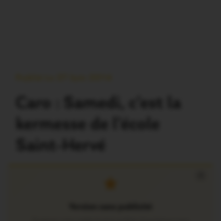
Publié Le 27 Juin 2014
Caro : Samedi, c’est la
kermesse de l’école
Saint-Hervé
×
Version sans publicité
Soutenez notre média local et profitez d’une lecture sans