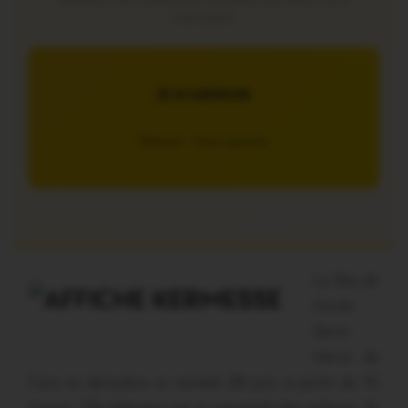
interruption
JE M’ABONNE
5€/mois – 7 jours gratuits
La fête de
l’école
Saint-
Hervé de
Caro se déroulera ce samedi 28 juin, à partir de 16