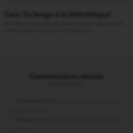
Caro. Ca bouge à la bibliothèque!
Version sans publicité Soutenez notre média local et
profitez d’une lecture sans interruption Je…
Commentaires récents
Vous avez la parole !
malestroyen dans
Malestroit. Mais pourquoi le bief se
vide-t-il aussi vite?
Job dans
Malestroit. Mais pourquoi le bief se vide-t-il
aussi vite?