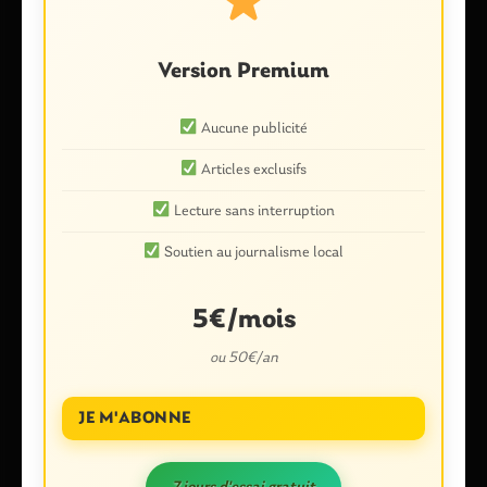
Version Premium
Aucune publicité
Articles exclusifs
Lecture sans interruption
Nom
*
Soutien au journalisme local
E-mail
*
5€/mois
ou 50€/an
JE M'ABONNE
Enregistrer mon nom, mon e-mail et mon site dans le
navigateur pour mon prochain commentaire.