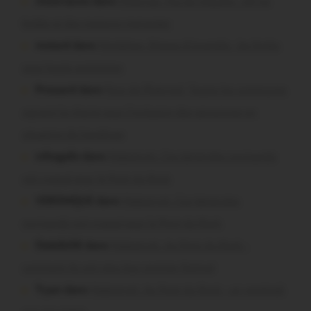
missiriacois dans
Missiriac. Feu de chaume : 24 ha
brûlés et des maisons menacées
motard dans
Morbihan. Risque d’incendie : les forêts
sous haute protection
Pressard dans
Pays de Ploërmel. Toutes les communes
signent la charte pour l’inclusion des personnes en
situation de handicap
infosgallo dans
Malestroit. Ces bénévoles normands
ont craqué pour le Pont du Rock
VERONIQUE dans
Malestroit. Ces bénévoles
normands ont craqué pour le Pont du Rock
Dedelle56 dans
Malestroit. Au Pont du Rock :
comment ils ont vécu leur premier festival
Tryan dans
Malestroit. Au Pont du Rock : un vendredi