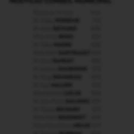
NOUVEAU CONSEIL MUNICIPAL
Elu(e)s au 1er tour
Voix
M. Gildas
POSSEME
716
M. Alain
RICHARD
698
Mme Anne
BEGO
631
M. Gilles
MAGRE
626
Mme Odile
GASTINAULT
623
M. René
DANILET
582
M. Ludovic
HAUROGNE
572
M. Serge
ROUSSEAU
563
M. Paul
HALLIER
522
Mme Sabrina
LUCAS
503
M. Jean-Pierre
GALUDEC
491
M. Michel
RICHARD
457
Mme Odile
SIMONNOT
445
Mme Marie Pierre
MELUC
417
M. Bernard
BURBAN
404