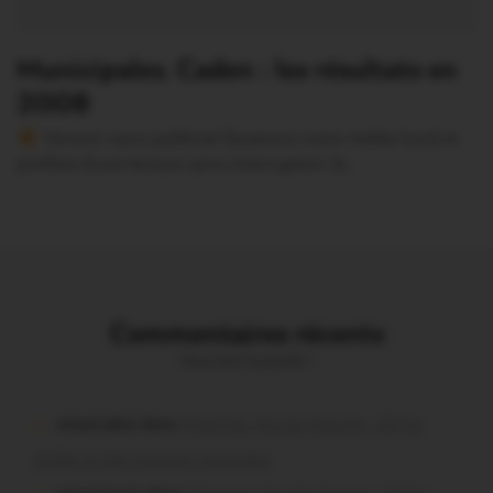
Municipales. Caden : les résultats en
2008
Version sans publicité Soutenez notre média local et
profitez d’une lecture sans interruption Je…
Commentaires récents
Vous avez la parole !
missiriakoi dans
Missiriac. Feu de chaume : 24 ha
brûlés et des maisons menacées