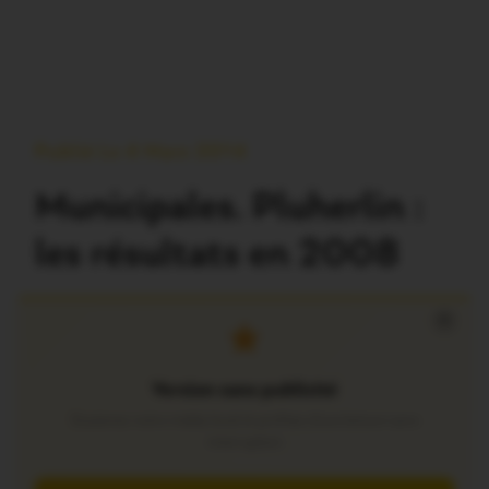
Publié Le 4 Mars 2014
Municipales. Pluherlin :
les résultats en 2008
×
Version sans publicité
Soutenez notre média local et profitez d’une lecture sans
interruption