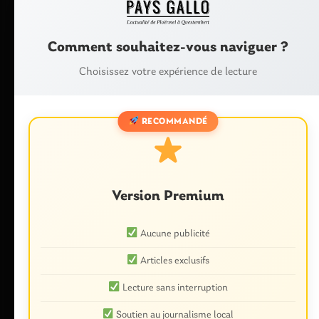
Comment souhaitez-vous naviguer ?
Choisissez votre expérience de lecture
RECOMMANDÉ
Nom
*
Version Premium
Aucune publicité
E-mail
*
Articles exclusifs
Lecture sans interruption
Soutien au journalisme local
Enregistrer mon nom, mon e-mail et mon site dans le