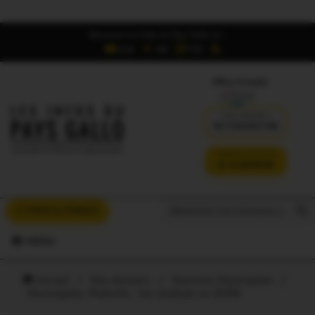
Retrouvez Les Infos du Pays Gallo sur :
6,5K
16K
700
Offres d'emploi
DÉJÀ ABONNÉ ?
SE CONNECTER
VERSION SANS PUB
JE M'ABONNE
Search But
Search
À VOUS LA PAROLE
for:
MENU
Accueil
/
Nos dossiers
/
Elections Municipales
/
Municipales. Pluherlin : les résultats en 2008