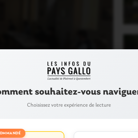
P
23
direct: le déploiement
O
S
j
mment souhaitez-vous navigue
1
0
Choisissez votre expérience de lecture
OMMANDÉ