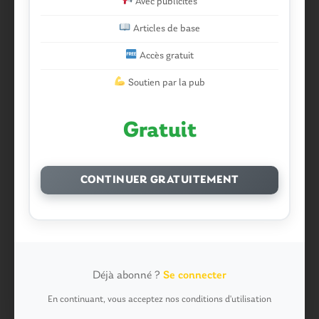
Avec publicités
Chevrier dans
Malestroit. Mais pourquoi le bief se vide-
t-il aussi vite?
Articles de base
Question ? dans
Malestroit. Mais pourquoi le bief se
Accès gratuit
vide-t-il aussi vite?
Soutien par la pub
poisson tout puissant dans
Malestroit. Mais pourquoi
le bief se vide-t-il aussi vite?
Gratuit
missiriakoi dans
Missiriac. Feu de chaume : 24 ha
brûlés et des maisons menacées
CONTINUER GRATUITEMENT
missiriacois dans
Missiriac. Feu de chaume : 24 ha
brûlés et des maisons menacées
motard dans
Morbihan. Risque d’incendie : les forêts
sous haute protection
Déjà abonné ?
Se connecter
Pressard dans
Pays de Ploërmel. Toutes les communes
En continuant, vous acceptez nos conditions d'utilisation
signent la charte pour l’inclusion des personnes en