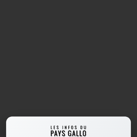
Accueil
/
routes inondées