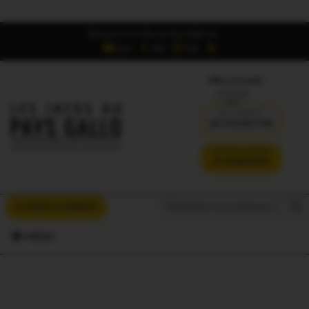
Retrouvez Les Infos du Pays Gallo sur :
6,5K
16K
700
Offres d'emploi
DÉJÀ ABONNÉ ?
SE CONNECTER
VERSION SANS PUB
JE M'ABONNE
Search But
Search
À VOUS LA PAROLE
for:
MENU