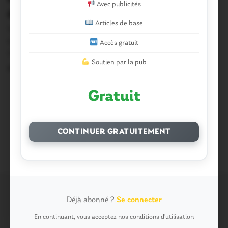
Avec publicités
de Pâques!
Articles de base
Voila le week-end de Pâques qui arrive. C’est
traditionnellement un moment privilégié pour se
Accès gratuit
retrouver…
Soutien par la pub
29 Mars 2013
Gratuit
Précédent
1
2
CONTINUER GRATUITEMENT
Déjà abonné ?
Se connecter
Commentaires récents
En continuant, vous acceptez nos conditions d'utilisation
Vous avez la parole !