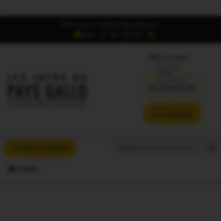
Retrouvez Les Infos du Pays Gallo sur :
6,5K
16K
700
Offres d'emploi
DÉJÀ ABONNÉ ?
SE CONNECTER
VERSION SANS PUB
JE M'ABONNE
Search But
Search
À VOUS LA PAROLE
for:
MENU