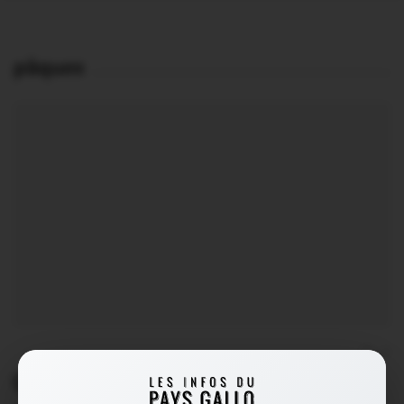
pâques
0
Questembert. Les oeufs étaient