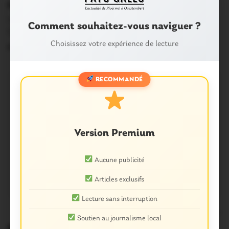
cachés dans le jardin Belmont
Une chasse à l’œuf était organisée par la mairie de
Comment souhaitez-vous naviguer ?
Questembert dans le charmant jardin…
Choisissez votre expérience de lecture
6 Avril 2015
RECOMMANDÉ
Version Premium
Aucune publicité
Articles exclusifs
Lecture sans interruption
0
Soutien au journalisme local