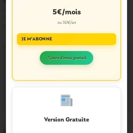
Bonjour les hirondelles!
Ca y est, elles sont de retour! Un ciel bleu azur,
5€/mois
un gazouillis que l’on n’avait…
ou 50€/an
5 Avril 2015
JE M'ABONNE
7 jours d'essai gratuit
Version Gratuite
0
En cuisine : mettez de l’ail au menu