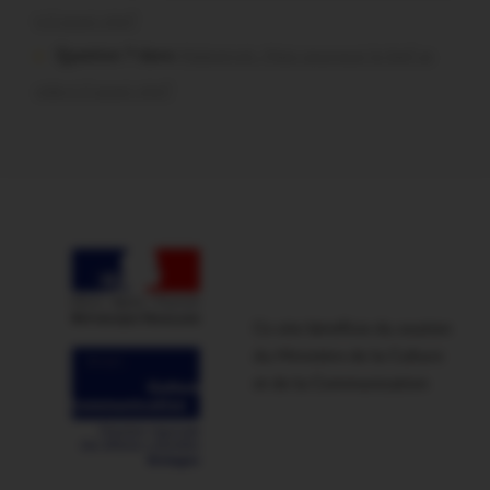
t-il aussi vite?
Question ? dans
Malestroit. Mais pourquoi le bief se
vide-t-il aussi vite?
Ce site bénéficie du soutien
du Ministère de la Culture
et de la Communication