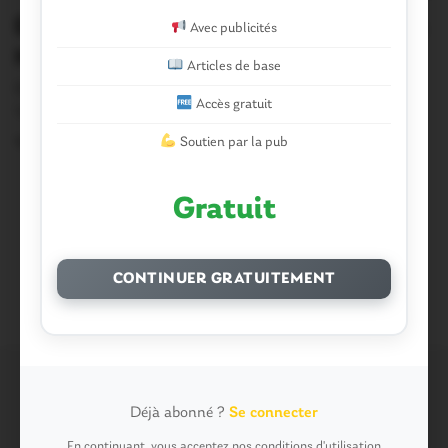
Elections municipales. Les résultats à
Avec publicités
Missiriac en 2008
Articles de base
Rappel des résultats du 1er tour Nombre % Inscrits %
Accès gratuit
Votants Inscrits 813 Abstentions 222…
Soutien par la pub
12 Février 2014
Gratuit
Précédent
1
…
31
32
CONTINUER GRATUITEMENT
Déjà abonné ?
Se connecter
Commentaires récents
En continuant, vous acceptez nos conditions d'utilisation