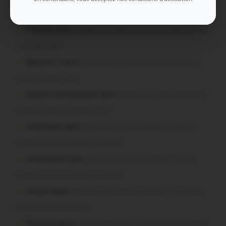
Vous avez la parole !
Chevrier dans
Malestroit. Mais pourquoi le bief se vide-
t-il aussi vite?
Question ? dans
Malestroit. Mais pourquoi le bief se
vide-t-il aussi vite?
poisson tout puissant dans
Malestroit. Mais pourquoi
le bief se vide-t-il aussi vite?
missiriakoi dans
Missiriac. Feu de chaume : 24 ha
brûlés et des maisons menacées
missiriacois dans
Missiriac. Feu de chaume : 24 ha
brûlés et des maisons menacées
motard dans
Morbihan. Risque d’incendie : les forêts
sous haute protection
Pressard dans
Pays de Ploërmel. Toutes les communes