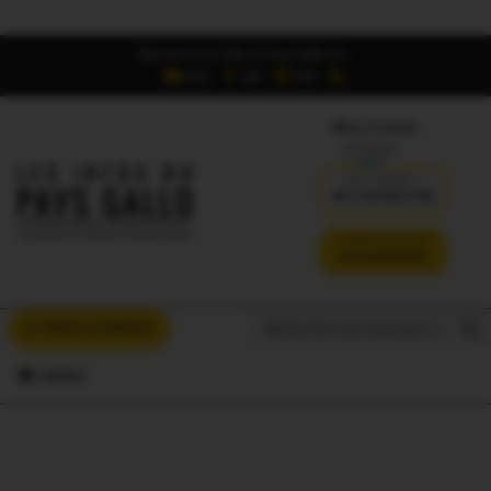
Retrouvez Les Infos du Pays Gallo sur :
6,5K
16K
700
Offres d'emploi
DÉJÀ ABONNÉ ?
SE CONNECTER
VERSION SANS PUB
JE M'ABONNE
Search But
Search
À VOUS LA PAROLE
for:
MENU