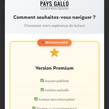
les candidats de chaque commune
Voici les candidatures qui ont été officiellement validées
par la préfecture dans les communes du…
Comment souhaitez-vous naviguer ?
6 Mars 2014
Choisissez votre expérience de lecture
RECOMMANDÉ
Version Premium
Aucune publicité
Articles exclusifs
Lecture sans interruption
0
Soutien au journalisme local