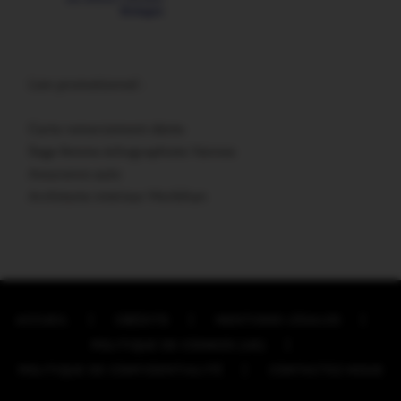
Lien promotionnel :
Carte remerciement décès
Sage femme échographiste Vannes
Assurance auto
Architecte intérieur Morbihan
ACCUEIL
CRÉDITS
MENTIONS LÉGALES
POLITIQUE DE COOKIES (UE)
POLITIQUE DE CONFIDENTIALITÉ
CONTACTEZ-NOUS