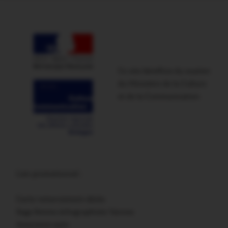
Ce site bénéficie du soutien
du Ministère de la Culture
et de la Communication
Lien promotionnel :
Carte remerciement décès
Sage femme échographiste Vannes
Assurance auto