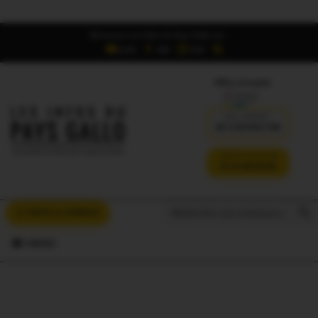
Retrouvez Les Infos du Pays Gallo sur :
6,5K
16K
700
Offres d'emploi
DÉJÀ ABONNÉ ?
SE CONNECTER
VERSION SANS PUB
JE M'ABONNE
Search But
Search
À VOUS LA PAROLE
for:
MENU