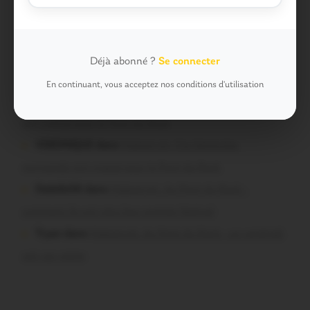
sous haute protection
Pressard dans
Pays de Ploërmel. Toutes les communes
signent la charte pour l’inclusion des personnes en
Déjà abonné ?
Se connecter
situation de handicap
En continuant, vous acceptez nos conditions d'utilisation
infosgallo dans
Malestroit. Ces bénévoles normands
ont craqué pour le Pont du Rock
VERONIQUE dans
Malestroit. Ces bénévoles
normands ont craqué pour le Pont du Rock
Dedelle56 dans
Malestroit. Au Pont du Rock :
comment ils ont vécu leur premier festival
Tryan dans
Malestroit. Au Pont du Rock : un vendredi
soir sur scène