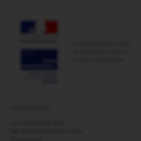
Ce site bénéficie du soutien
du Ministère de la Culture
et de la Communication
Lien promotionnel :
Carte remerciement décès
Sage femme échographiste Vannes
Assurance auto