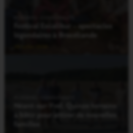
PLOËRMEL COMMUNAUTÉ
Festival Excalibur – spectacles
légendaires à Brocéliande
28 Juillet 2026
0
PLOËRMEL COMMUNAUTÉ
Néant-sur-Yvel. Quinze terrains
à bâtir pour attirer de nouvelles
familles