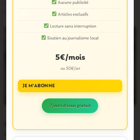
faire…
Aucune publicité
30 Juin 2026
Articles exclusifs
Lecture sans interruption
Soutien au journalisme local
5€/mois
ou 50€/an
JE M'ABONNE
7 jours d'essai gratuit
PLOËRMEL COMMUNAUTÉ
0
Ploërmel communauté. Suivez le
conseil communautaire en direct