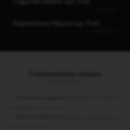
L'agenda Néant-sur-Yvel
VOIR TOUT
Expositions Néant-sur-Yvel
VOIR TOUT
Commentaires récents
Vous avez la parole !
Le Concombre masqué dans
Malestroit. Mais pourquoi
le bief se vide-t-il aussi vite?
malestroyen dans
Malestroit. Mais pourquoi le bief se
vide-t-il aussi vite?