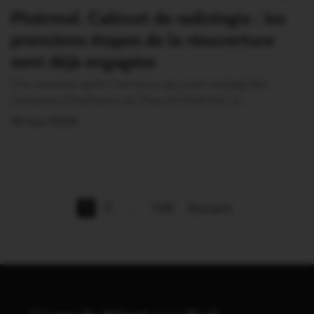
Ploërmel. Cabinet de radiologie : les
premières étapes de la réouverture
sont déjà engagées
Une semaine après l’annonce qui avait soulagé des
centaines d’habitants du Pays de Ploërmel, la…
19 Juin 2026
1
2
…
148
Suivant