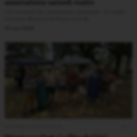
associations samedi matin
À la rencontre des associations néantaises : un rendez-
vous pour découvrir les forces vives de…
25 Juin 2026
PLOËRMEL COMMUNAUTÉ
0