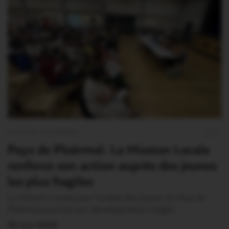
PAYS DE PLOËRMEL
0
Pays de Ploërmel. La Mission Locale
renforce son action auprès des jeunes
les plus fragiles
La Mission Locale pour l’emploi des jeunes du Pays de
Ploërmel poursuit son développement malgré…
30 Juin 2026