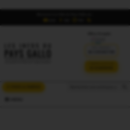
Retrouvez Les Infos du Pays Gallo sur :
6,5K
16K
700
Offres d'emploi
DÉJÀ ABONNÉ ?
SE CONNECTER
VERSION SANS PUB
JE M'ABONNE
Search But
Search
À VOUS LA PAROLE
for:
MENU