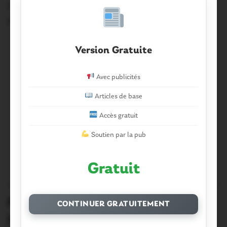
Suivez en direct le conseil de Ploërmel communauté :
29 Juin 2026
Version Gratuite
Avec publicités
Articles de base
Accès gratuit
Soutien par la pub
Gratuit
PLOËRMEL COMMUNAUTÉ
0
Ploërmel communauté. L’ordre du
CONTINUER GRATUITEMENT
jour du conseil communautaire