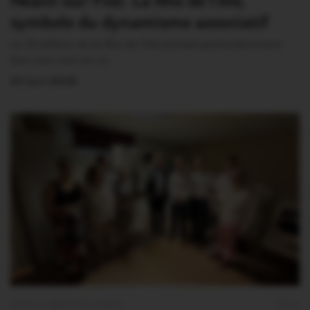
Néant-sur-Yvel. La fête de l’été,
symbole du dynamisme associatif
La 2è édition de la fête de l’été portait particulièrement
bien son nom en ce…
23 Juin 2026
OUST À BROCÉLIANDE
0