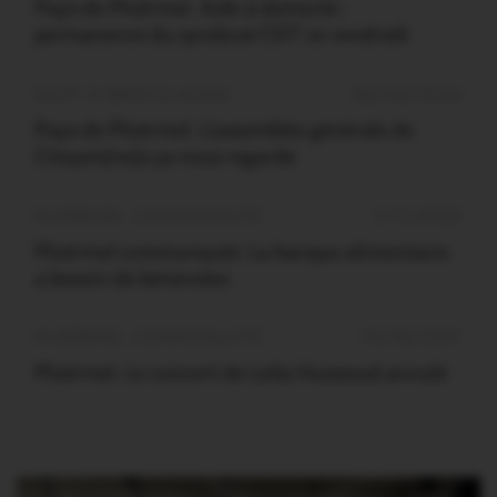
Pays de Ploërmel. Aide à domicile :
permanence du syndicat CGT ce vendredi
OUST À BROCÉLIANDE
26/03/2024
Pays de Ploërmel. L’assemblée générale de
Citoyen(ne)s ça nous regarde
PLOËRMEL COMMUNAUTÉ
1/11/2022
Ploërmel communauté. La banque alimentaire
a besoin de bénévoles
PLOËRMEL COMMUNAUTÉ
13/10/2021
Ploërmel. Le concert de Leïla Huissoud annulé