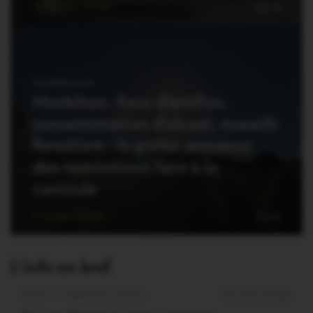
12 Juillet 2026
0
MORBIHAN
Morbihan. Feux d’artifice,
consommation d’alcool, massifs
forestiers : le préfet annonce
des restrictions face à la
canicule
7 Juillet 2026
0
L'info en bref
OUST À BROCÉLIANDE
16/04/2026