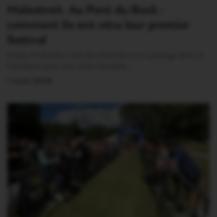
Malestroit. Au Pont du Rock :
comment ils ont vécu leur premier
festival
Elodie et Nicolas sont des franciliens en passage dans le
Morbihan pour une visite familiale.…
1 Août 2026