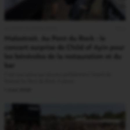
AU PONT DU ROCK 2026
0
Malestroit. Au Pont du Rock : le
concert surprise de Child of Ayin pour
les bénévoles de la restauration et du
bar
C’est une scène qui résume parfaitement l’esprit du
festival Au Pont du Rock. À peine…
1 Août 2026