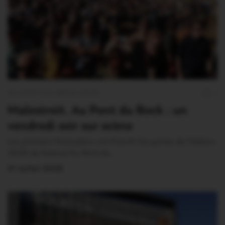
AU PONT DU ROCK 2026
1
Malestroit. Au Pont du Rock : un
vendredi soir sur scène
Les premiers festivaliers ont franchi les portes de l’édition
2026 du festival Au Pont du…
31 Juillet 2026