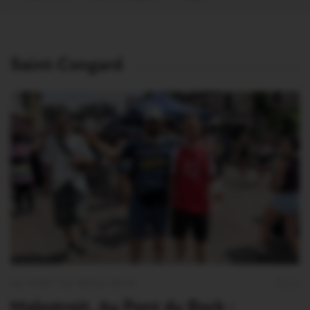
Saint-Congard
AU PONT DU ROCK 2026
0
Malestroit. Au Pont du Rock :