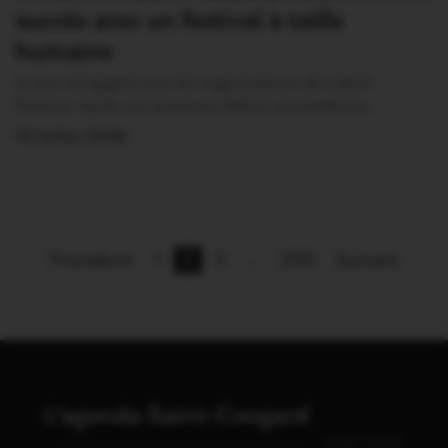
succès avec un festival à taille
humaine
Le pari est gagné pour les organisateurs du Laboh
Festival. Après une première édition prometteuse…
19 Juillet 2026
Précédent
1
2
3
…
292
Suivant
L'agenda Saint-Congard
VOIR TOUT