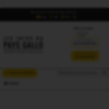
Retrouvez Les Infos du Pays Gallo sur :
6,5K
16K
700
Offres d'emploi
DÉJÀ ABONNÉ ?
SE CONNECTER
VERSION SANS PUB
JE M'ABONNE
Search But
Search
À VOUS LA PAROLE
for:
MENU