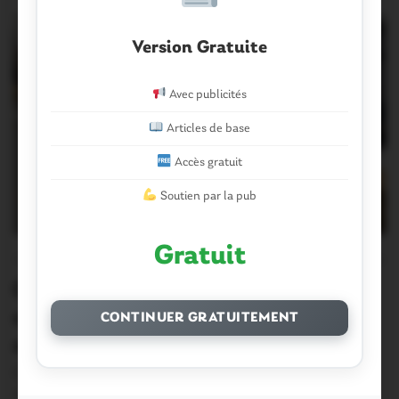
Version Gratuite
Avec publicités
Articles de base
Accès gratuit
Soutien par la pub
Gratuit
OUST À BROCÉLIANDE
0
Caro. Inédit : une course officielle de
caisses à savon dévalera les rues le 3
CONTINUER GRATUITEMENT
octobre
C’est un événement inédit qui se prépare à Caro. Le tout
nouveau comité des fêtes…