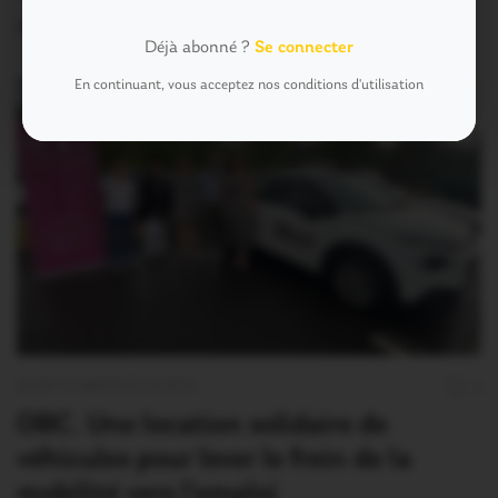
26 Juillet 2026
Déjà abonné ?
Se connecter
En continuant, vous acceptez nos conditions d'utilisation
OUST À BROCÉLIANDE
3
OBC. Une location solidaire de
véhicules pour lever le frein de la
mobilité vers l’emploi