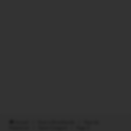
Accueil
/
Oust à Brocéliande
/
Pays de
Malestroit
/
Saint-Congard
/
Page 2