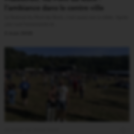
l’ambiance dans le centre ville
Le festival Au Pont du Rock, c’est aussi ses à-côtés. Après
une nuit harassante et…
2 Août 2026
AU PONT DU ROCK 2026
1