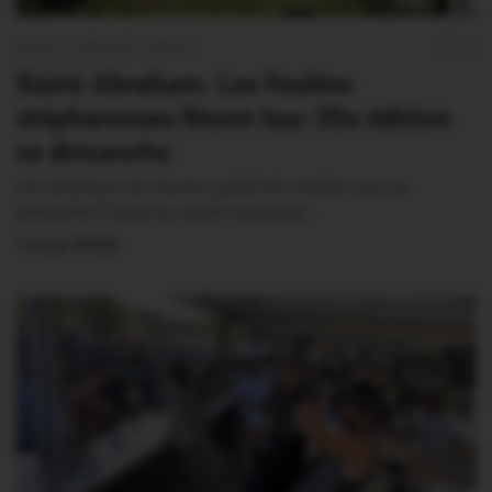
OUST À BROCÉLIANDE
0
Saint-Abraham. Les Foulées
stéphanoises fêtent leur 35e édition
ce dimanche
Les amateurs de course à pied ont rendez-vous ce
dimanche 2 août au stade municipal…
1 Août 2026