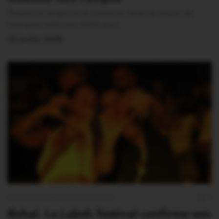
Trouver un emploi ou le conserver faute de moyen de
transport reste une réalité pour…
22 Juillet 2026
LES FESTIVALS DE L'ÉTÉ 2026
1
Bohal. Le Laboh Festival confirme son