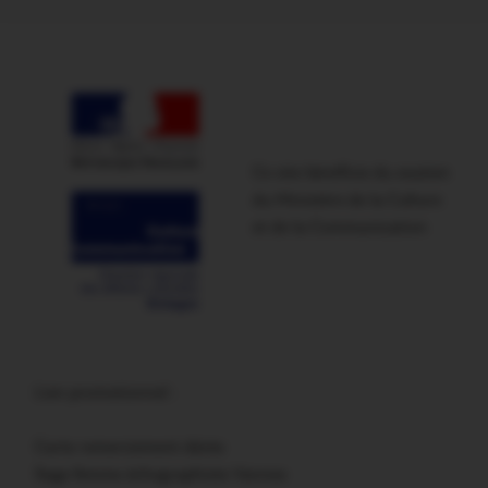
Ce site bénéficie du soutien
du Ministère de la Culture
et de la Communication
Lien promotionnel :
Carte remerciement décès
Sage femme échographiste Vannes