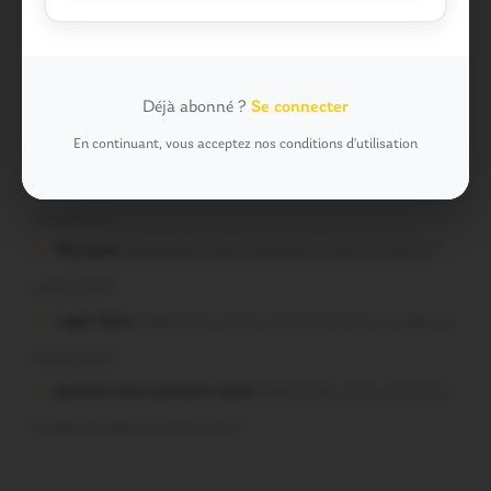
t-il aussi vite?
malestroyen dans
Malestroit. Mais pourquoi le bief se
vide-t-il aussi vite?
Déjà abonné ?
Se connecter
Job dans
Malestroit. Mais pourquoi le bief se vide-t-il
aussi vite?
En continuant, vous acceptez nos conditions d'utilisation
Plo dans
Malestroit. Mais pourquoi le bief se vide-t-il
aussi vite?
Plo dans
Malestroit. Mais pourquoi le bief se vide-t-il
aussi vite?
roger dans
Malestroit. Mais pourquoi le bief se vide-t-il
aussi vite?
poisson tout puissant dans
Malestroit. Mais pourquoi
le bief se vide-t-il aussi vite?