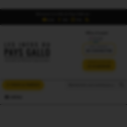
Retrouvez Les Infos du Pays Gallo sur :
6,5K
16K
700
Offres d'emploi
DÉJÀ ABONNÉ ?
SE CONNECTER
VERSION SANS PUB
JE M'ABONNE
Search But
Search
À VOUS LA PAROLE
for:
MENU