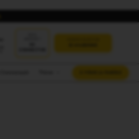
DÉJÀ
oi
ABONNÉ ?
VERSION SANS PUB
SE
JE M'ABONNE
CONNECTER
t Communauté
Thème
À VOUS LA PAROLE