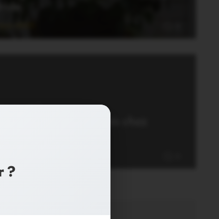
ride
 Juin 2020
0
ON CLASSÉ
oses. Trois nouveautés chez
eilland
0 Juin 2019
0
r ?