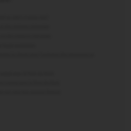
parole !
ef se vide-t-il aussi vite?
s et des maisons menacées
és et des maisons menacées
us haute protection
nent la charte pour l’inclusion des personnes en
craqué pour le Pont du Rock
nt craqué pour le Pont du Rock
s ont vécu leur premier festival