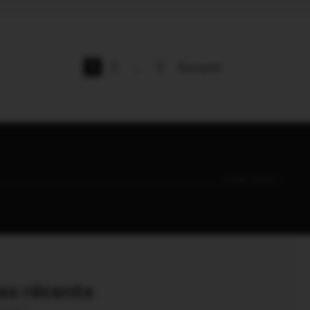
1
2
…
5
Suivant
VOIR TOUT
s récents