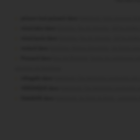
Vous avez la 
poisson tout puissant dans
Malestroit. Mais pourquoi le bi
missiriakoi dans
Missiriac. Feu de chaume : 24 ha brûlé
missiriacois dans
Missiriac. Feu de chaume : 24 ha brûl
motard dans
Morbihan. Risque d’incendie : les forêts so
Pressard dans
Pays de Ploërmel. Toutes les communes sig
situation de handicap
infosgallo dans
Malestroit. Ces bénévoles normands ont 
VERONIQUE dans
Malestroit. Ces bénévoles normands o
Dedelle56 dans
Malestroit. Au Pont du Rock : comment il