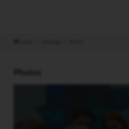
Accueil
/
Jardinage
/
Photos
Photos