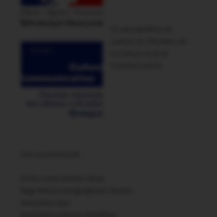
Ce site bénéficie du
soutien du Ministère de
la Culture et de la
Communication
Lien promotionnel :
Carte remerciement décès
Sage femme échographiste Vannes
Assurance auto
Architecte intérieur Morbihan