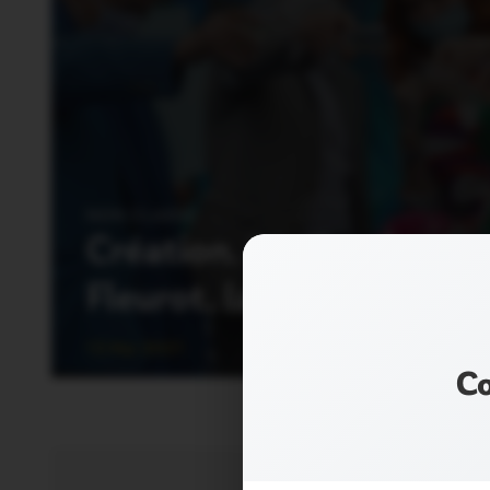
NON CLASSÉ
Création. Meilland crée
Fleurot, la vedette de la
13 Mai 2021
Co