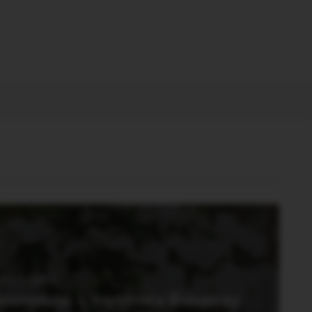
ON CLASSÉ
ouveauté. L’hortensia Runaway