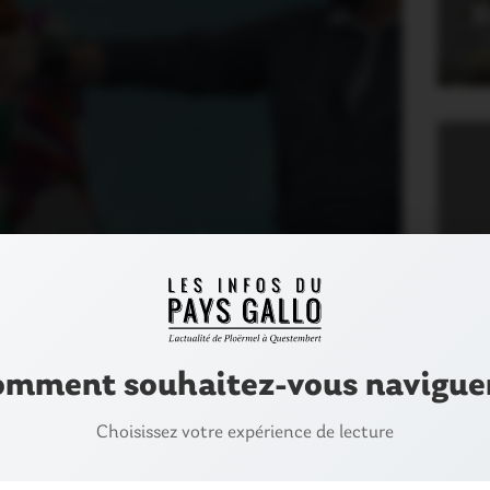
B
4
 une rose Audrey
N
R
 série HPI (TF1)
M
1
0
mment souhaitez-vous navigue
Choisissez votre expérience de lecture