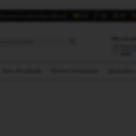
Retrouvez Les Infos du Pays Gallo sur :
6,5K
16K
700
Search Button
Offres d'empl
Oust à Brocéliande
Ploërmel Communauté
Questember