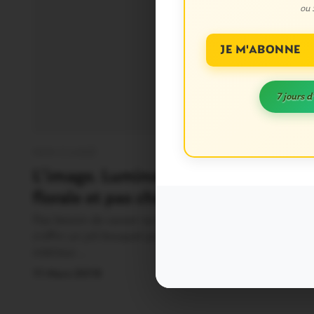
ou
JE M'ABONNE
7 jours d
NON CLASSÉ
NON CLAS
0
L’image. Luminothérapie
Villes e
florale et pas chère…
les lau
Pas besoin de casser sa tirelire pour
La remise 
s’offrir un joli bouquet pour égayer son
« Villes et 
intérieur.…
déroulée…
11 Mars 2019
18 Février