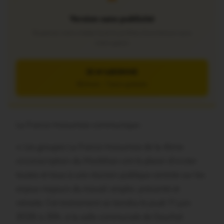
Version sans publicité
Soutenez notre média local et profitez d’une lecture sans
interruption
JE M’ABONNE
5€/mois – 7 jours gratuits
La France Insoumise communique :
« Les groupes La France Insoumise de la 4ème
circonscription du Morbihan ont le plaisir d’inviter
toutes et tous à une réunion publique centrée sur les
enjeux majeurs du travail: emploi, précarité et
retraite. Cet événement se tiendra le jeudi 11 juin
2026 à 20h, à la salle communale de Gourhel.