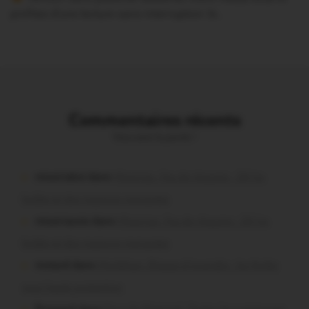
profitez d’une lecture sans interruption Je…
Commentaires récents
Vous avez la parole !
missiriakoi dans
Missiriac. Feu de chaume : 24 ha
brûlés et des maisons menacées
missiriacois dans
Missiriac. Feu de chaume : 24 ha
brûlés et des maisons menacées
motard dans
Morbihan. Risque d’incendie : les forêts
sous haute protection