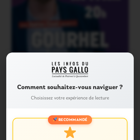
Catégories :
Comment souhaitez-vous naviguer ?
CAMPÉNÉAC
GOURHEL
LOYAT
Choisissez votre expérience de lecture
MONTERREIN
MONTERTELOT
PAYS DE PLOËRMEL
PLOËRMEL
RECOMMANDÉ
PLOËRMEL COMMUNAUTÉ
POLITIQUE
TAUPONT