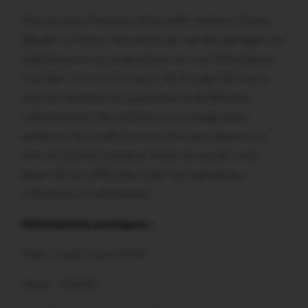
Nous aurons l’honneur d’accueillir Hadrien Clouet,
député La France Insoumise, qui viendra partager son
expérience et ses propositions sur ces thématiques
cruciales. Ce sera l’occasion d’échanger librement
avec lui, de poser vos questions et de débattre
collectivement des solutions à envisager pour
améliorer les conditions travail et pour donner un
sens à l’activité humaine. Parler du travail, c’est
parler de nos difficultés et de nos aspirations
collectives et individuelles.
Informations pratiques :
Date : Jeudi 11 juin 2026
Heure : 20h00