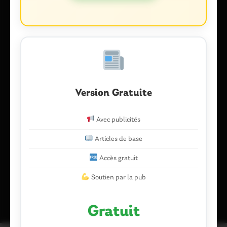
Nom
*
E-mail
*
Version Gratuite
Enregistrer mon nom, mon e-mail et mon site dans le
Avec publicités
navigateur pour mon prochain commentaire.
Articles de base
Accès gratuit
Ce site utilise Akismet pour réduire les indésirables.
En savoir plus
Soutien par la pub
sur la façon dont les données de vos commentaires sont traitées
.
Gratuit