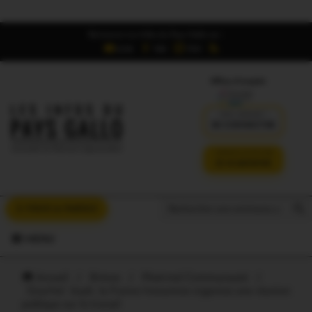
Retrouvez Les Infos du Pays Gallo sur :
6,5K
16K
700
Offres d'emploi
DÉJÀ ABONNÉ ?
SE CONNECTER
VERSION SANS PUB
JE M'ABONNE
Search But
Search
À VOUS LA PAROLE
for:
MENU
Accueil
/
Brèves
/
Ploërmel Communauté
/
Gourhel. Jeudi, la France Insoumise organise une réunion
publique sur le travail