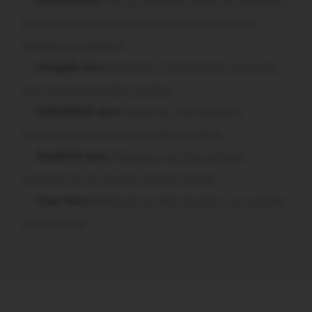
Pressard dans
Pays de Ploërmel. Toutes les communes
signent la charte pour l’inclusion des personnes en
situation de handicap
infosgallo dans
Malestroit. Ces bénévoles normands
ont craqué pour le Pont du Rock
VERONIQUE dans
Malestroit. Ces bénévoles
normands ont craqué pour le Pont du Rock
Dedelle56 dans
Malestroit. Au Pont du Rock :
comment ils ont vécu leur premier festival
Tryan dans
Malestroit. Au Pont du Rock : un vendredi
soir sur scène