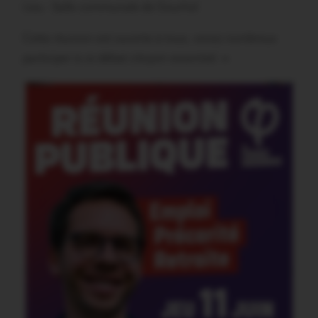
Lieu : Salle communale de Gourhel
Cette réunion est ouverte à tous, venez nombreux
participer à ce débat citoyen essentiel. »