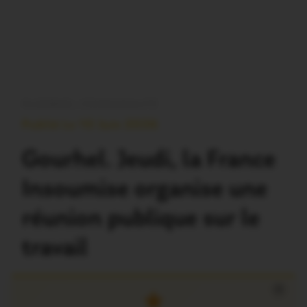
PLOËRMEL COMMUNAUTÉ
Publié Le 10 Juin 2026
Gourhel. Jeudi, la France
Insoumise organise une
réunion publique sur le
travail
×