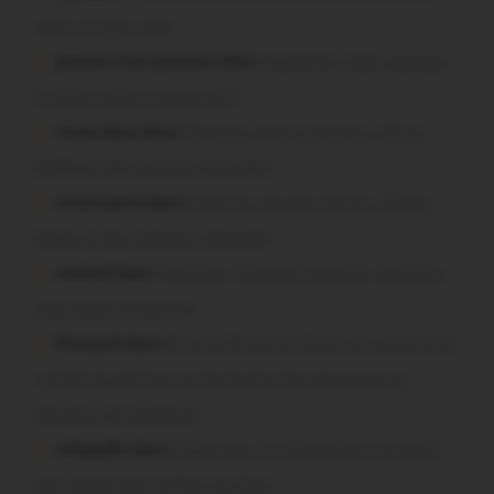
le bief se vide-t-il aussi vite?
missiriakoi dans
Missiriac. Feu de chaume : 24 ha
brûlés et des maisons menacées
missiriacois dans
Missiriac. Feu de chaume : 24 ha
brûlés et des maisons menacées
motard dans
Morbihan. Risque d’incendie : les forêts
sous haute protection
Pressard dans
Pays de Ploërmel. Toutes les communes
signent la charte pour l’inclusion des personnes en
situation de handicap
infosgallo dans
Malestroit. Ces bénévoles normands
ont craqué pour le Pont du Rock