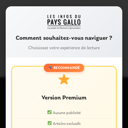
Partager :
Facebook
X
E-mail
Comment souhaitez-vous naviguer ?
Choisissez votre expérience de lecture
RECOMMANDÉ
Laisser un commentaire
Votre adresse e-mail ne sera pas publiée.
Les champs
obligatoires sont indiqués avec
*
Version Premium
Commentaire
*
Aucune publicité
Articles exclusifs