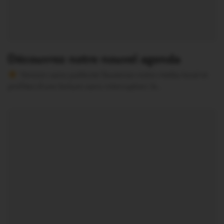
Découvrez notre nouvel agenda
Version sans publicité Soutenez notre média local et
profitez d’une lecture sans interruption Je…
Questembert Communauté. Le