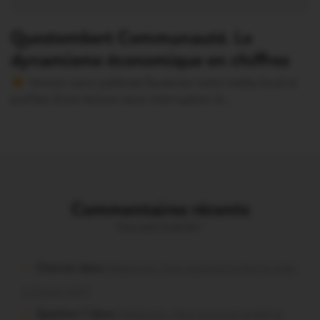
dynamisme économique en chiffres
Version sans publicité Soutenez notre média local et
profitez d’une lecture sans interruption Je…
Commentaires récents
Vous avez la parole !
Chevrier dans
Malestroit. Mais pourquoi le bief se vide-
t-il aussi vite?
Question ? dans
Malestroit. Mais pourquoi le bief se
vide-t-il aussi vite?
poisson tout puissant dans
Malestroit. Mais pourquoi