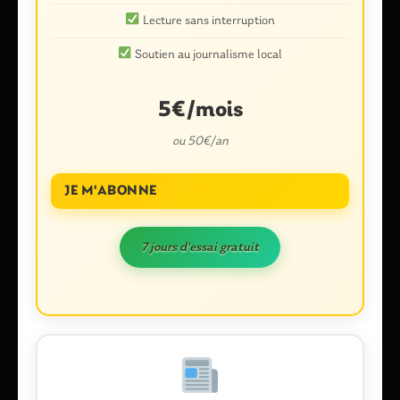
Lecture sans interruption
Soutien au journalisme local
5€/mois
Nom
*
ou 50€/an
JE M'ABONNE
E-mail
*
7 jours d'essai gratuit
Enregistrer mon nom, mon e-mail et mon site dans le
navigateur pour mon prochain commentaire.