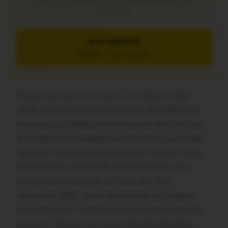
Soutenez notre média local et profitez d’une lecture sans
interruption
JE M’ABONNE
5€/mois – 7 jours gratuits
Chaud, mais plus caniculaire… L’ambiance était
idéale ce vendredi soir pour profiter de la fête de la
musique qui a déployé ses tentacules dans les rues
de la ville. De la chapelle Saint-Michel au parvis des
Halles en traversant les halles pour se glisser dans
l’atmosphère intimiste du jardin Belmont avant
d’emprunter le passage de l’école des filles -
nouveauté 2026- avant de remonter par la place
Louis Herrou en s’arrêtant aux terrasses musicales
des bars… Suivez-nous dans cette déambulation