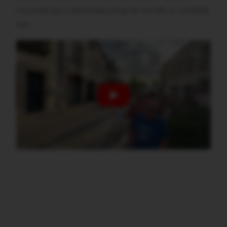
musicale qui a attiré beaucoup de monde ce vendredi
soir…