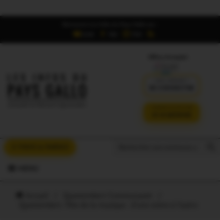
Retrouvez Les Infos du Pays Gallo sur :
6,5K
16K
700
Offres d'emploi
DÉJÀ ABONNÉ ?
SE CONNECTER
VERSION SANS PUB
JE M'ABONNE
Search But
Search
À VOUS LA PAROLE
for:
MENU
Accueil
/
Questembert Communauté
/
Questembert. Fête de la musique : d’une scène à l’autre