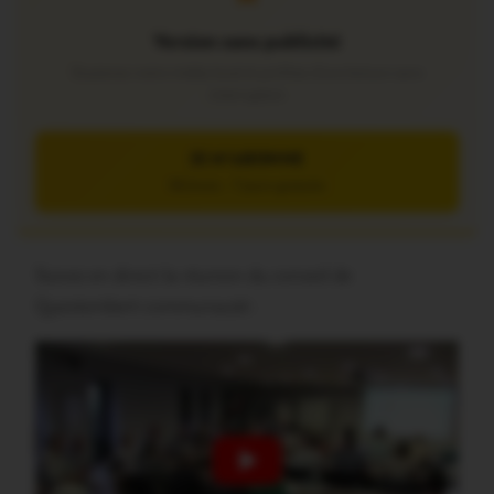
Version sans publicité
Soutenez notre média local et profitez d’une lecture sans
interruption
JE M’ABONNE
5€/mois – 7 jours gratuits
Suivez en direct la réunion du conseil de
Questembert communauté :