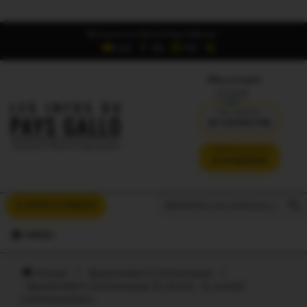
Retrouvez Les Infos du Pays Gallo sur :
6,5K
16K
700
Offres d'emploi
DÉJÀ ABONNÉ ?
SE CONNECTER
VERSION SANS PUB
JE M'ABONNE
Search But
Search
À VOUS LA PAROLE
for:
MENU
Accueil
/
Questembert Communauté
/
Questembert communauté. En direct : le conseil
communautaire