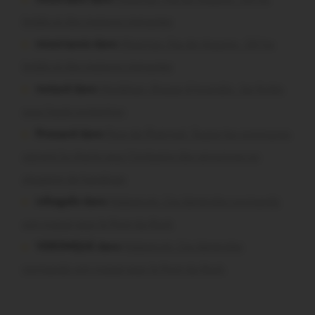
brûlés et des maisons menacées
missiriacois dans
Missiriac. Feu de chaume : 24 ha
brûlés et des maisons menacées
motard dans
Morbihan. Risque d’incendie : les forêts
sous haute protection
Pressard dans
Pays de Ploërmel. Toutes les communes
signent la charte pour l’inclusion des personnes en
situation de handicap
infosgallo dans
Malestroit. Ces bénévoles normands
ont craqué pour le Pont du Rock
VERONIQUE dans
Malestroit. Ces bénévoles
normands ont craqué pour le Pont du Rock