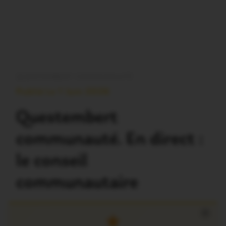
QUESTEMBERT COMMUNAUTÉ
Publié Le 1 Juin 2026
Questembert
communauté. En direct :
le conseil
communautaire
×