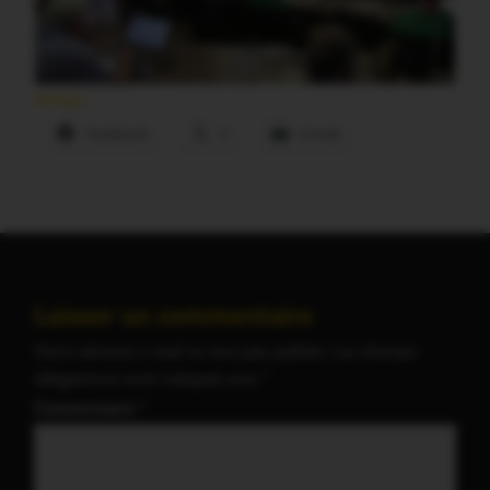
Partager :
Facebook
X
E-mail
Laisser un commentaire
Votre adresse e-mail ne sera pas publiée.
Les champs
obligatoires sont indiqués avec
*
Commentaire
*