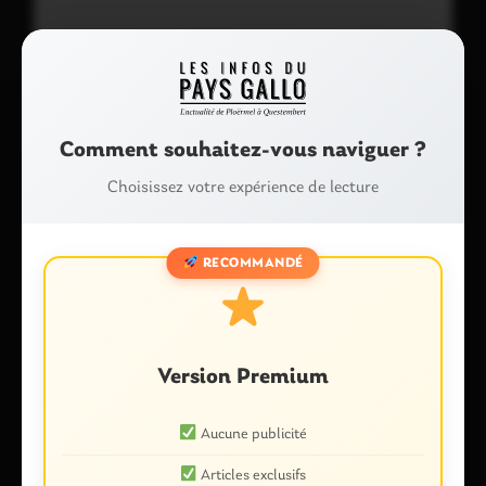
Comment souhaitez-vous naviguer ?
Choisissez votre expérience de lecture
Nom
*
RECOMMANDÉ
E-mail
*
Version Premium
Enregistrer mon nom, mon e-mail et mon site dans le
Aucune publicité
navigateur pour mon prochain commentaire.
Articles exclusifs