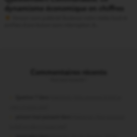
dynamisme économique en chiffres
Version sans publicité Soutenez notre média local et
profitez d’une lecture sans interruption Je…
Commentaires récents
Vous avez la parole !
Question ? dans
Malestroit. Mais pourquoi le bief se
vide-t-il aussi vite?
poisson tout puissant dans
Malestroit. Mais pourquoi
le bief se vide-t-il aussi vite?
missiriakoi dans
Missiriac. Feu de chaume : 24 ha