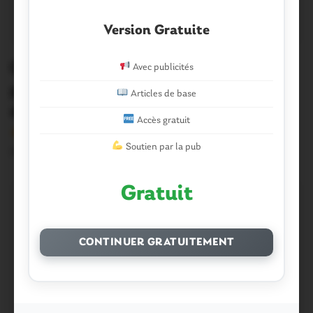
Version Gratuite
Questembert. Déchets verts : le
Avec publicités
partenariat avec les agriculteurs fait
Articles de base
école
Accès gratuit
Version sans publicité Soutenez notre média local et
Soutien par la pub
profitez d’une lecture sans interruption Je…
Gratuit
CONTINUER GRATUITEMENT