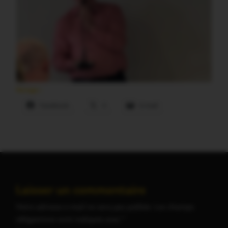
Partager :
Facebook
X
E-mail
Laisser un commentaire
Votre adresse e-mail ne sera pas publiée.
Les champs
obligatoires sont indiqués avec
*