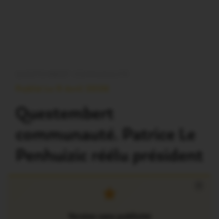
QUESTEMBERT COMMUNAUTÉ
Publié Le 9 Avril 2026
Questembert
communauté. Patrice Le
Penhuizic réélu président
×
Version sans publicité