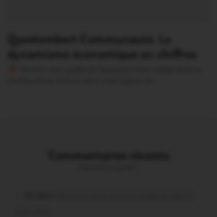
Questembert Communauté. Le
dynamisme économique en chiffres
Version sans publicité Soutenez notre média local et
profitez d’une lecture sans interruption Je…
Commentaires récents
Vous avez la parole !
Plo dans
Malestroit. Mais pourquoi le bief se vide-t-il
aussi vite?