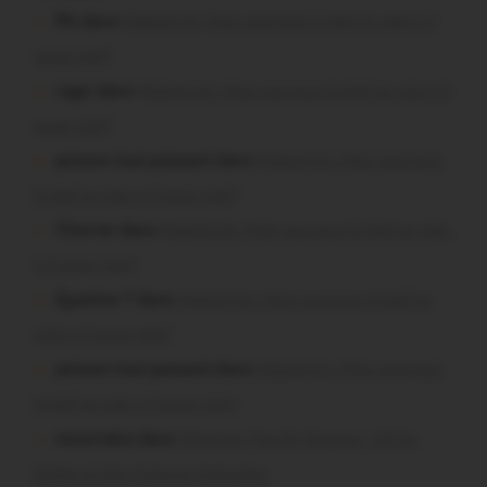
Plo dans
Malestroit. Mais pourquoi le bief se vide-t-il
aussi vite?
roger dans
Malestroit. Mais pourquoi le bief se vide-t-il
aussi vite?
poisson tout puissant dans
Malestroit. Mais pourquoi
le bief se vide-t-il aussi vite?
Chevrier dans
Malestroit. Mais pourquoi le bief se vide-
t-il aussi vite?
Question ? dans
Malestroit. Mais pourquoi le bief se
vide-t-il aussi vite?
poisson tout puissant dans
Malestroit. Mais pourquoi
le bief se vide-t-il aussi vite?
missiriakoi dans
Missiriac. Feu de chaume : 24 ha
brûlés et des maisons menacées