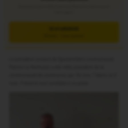
Soutenez notre média local et profitez d’une lecture sans
interruption
JE M’ABONNE
5€/mois – 7 jours gratuits
Le président sortant de Questembert communauté,
Patrice Le Penhuizic a été réélu président de la
communauté de communes par 3è voix, 1 blanc et 2
nuls. Il était le seul candidat à ce poste