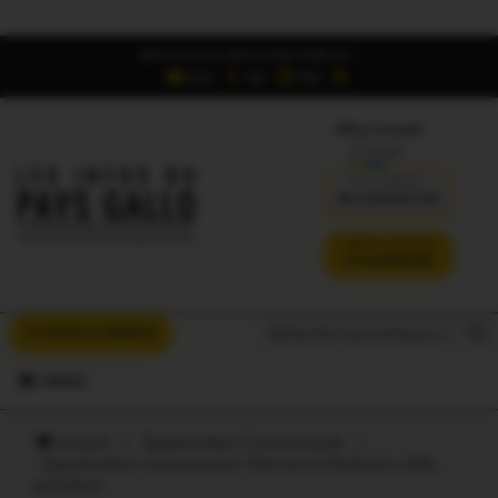
Retrouvez Les Infos du Pays Gallo sur :
6,5K
16K
700
Offres d'emploi
DÉJÀ ABONNÉ ?
SE CONNECTER
VERSION SANS PUB
JE M'ABONNE
Search But
Search
À VOUS LA PAROLE
for:
MENU
Accueil
/
Questembert Communauté
/
Questembert communauté. Patrice Le Penhuizic réélu
président