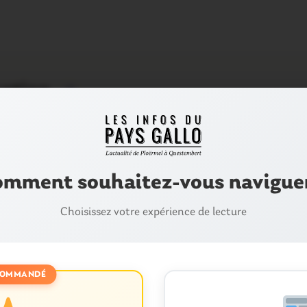
mment souhaitez-vous navigue
Choisissez votre expérience de lecture
OMMANDÉ