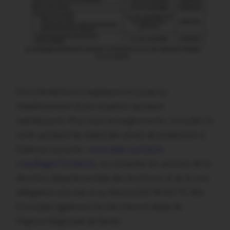
Ces interdictions s’appliqueront jusqu’au
rétablissement d’une situation sanitaire
satisfaisante. Pour tous renseignements, consulter la
carte sanitaire du statut des zones de production à
l’adresse suivante :
www.atlas-sanitaire-
coquillages.fr/statuts
, ou contacter les services de la
direction départementale des territoires et de la mer-
délégation à la mer et au littoral (02 56 63 75 30).
Consultez également le site internet dédié de
l’Agence Régionale de Santé :