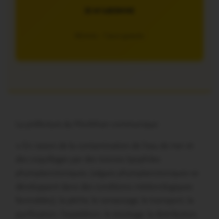
JE M’ABONNE
5€/mois – 7 jours gratuits
La préfecture du Morbihan communique:
« En raison de la contamination de l’eau de mer et
des coquillages par des toxines lipophiles
phytoplanctoniques, (algues phytoplanctoniques se
développant dans des conditions météorologiques
favorables), la pêche, le ramassage, le transport, la
purification, l’expédition, le stockage, la distribution,