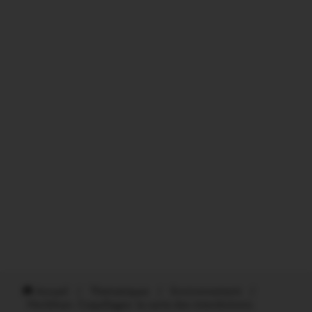
Accueil
/
Thématiques
/
Environnement
/
Morbihan. Coquillages: la carte des interdictions