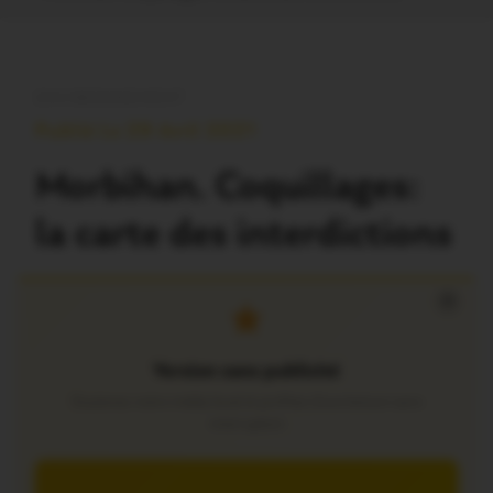
ENVIRONNEMENT
Publié Le 29 Avril 2021
Morbihan. Coquillages:
la carte des interdictions
×
Version sans publicité
Soutenez notre média local et profitez d’une lecture sans
interruption