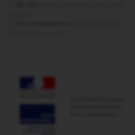
roger dans
Malestroit. Mais pourquoi le bief se vide-t-il
aussi vite?
poisson tout puissant dans
Malestroit. Mais pourquoi
le bief se vide-t-il aussi vite?
Ce site bénéficie du soutien
du Ministère de la Culture
et de la Communication