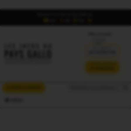
Retrouvez Les Infos du Pays Gallo sur :
6,5K
16K
700
Offres d'emploi
DÉJÀ ABONNÉ ?
SE CONNECTER
VERSION SANS PUB
JE M'ABONNE
Search But
Search
À VOUS LA PAROLE
for:
MENU