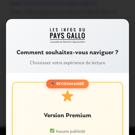
https://www.pecheapied-responsable.fr/
Toute l’information sur la mer et le littoral dans le
Morbihan à l’adresse suivante :
www.morbihan.gouv.fr/Politiques-publiques/Mer-
littoral-et-securité-maritime. »
Partager :
Comment souhaitez-vous naviguer ?
Facebook
X
E-mail
Choisissez votre expérience de lecture
Tags :
RECOMMANDÉ
COQUILLAGES
MORBIHAN
PÊCHE
POLLUTION
Version Premium
Aucune publicité