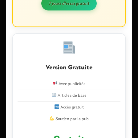
7 jours d'essai gratuit
Version Gratuite
Nom
*
Avec publicités
Articles de base
E-mail
*
Accès gratuit
Soutien par la pub